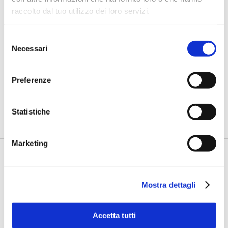
raccolto dal tuo utilizzo dei loro servizi.
Selezione
BANCAFORTE TV
Necessari
del
Fracassi (Multiply Group): "L’AI va
consenso
progettata dentro i processi,
insieme ai controlli”
Preferenze
di Flavio Padovan, Maddalena Libertini -
I proof of concept
realizzati con l'AI funzionano. Spesso sorprendono per la
Statistiche
qualità ...
Marketing
Mostra dettagli
Accetta tutti