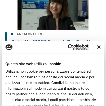
BANCAFORTE TV
Petrella (BPER Banca): “La GenAI
rafforza i controlli e valorizza il
lavoro degli analisti”
di Flavio Padovan, Maddalena Libertini -
Rendere i controlli di
secondo livello più strutturati, standardizzati e capaci di le...
Questo sito web utilizza i cookie
Utilizziamo i cookie per personalizzare contenuti ed
annunci, per fornire funzionalità dei social media e per
analizzare il nostro traffico. Condividiamo inoltre
informazioni sul modo in cui utilizzi il nostro sito con i
nostri partner che si occupano di analisi dei dati web,
pubblicità e social media, i quali potrebbero combinarle
con altre informazioni che hai fornito loro o che hanno