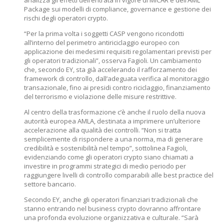
analizza gli effetti dell’entrata in vigore di MiCAR e dell’AML
Package sui modelli di compliance, governance e gestione dei
rischi degli operatori crypto.
“Per la prima volta i soggetti CASP vengono ricondotti
all’interno del perimetro antiriciclaggio europeo con
applicazione dei medesimi requisiti regolamentari previsti per
gli operatori tradizionali”, osserva Fagioli. Un cambiamento
che, secondo EY, sta già accelerando il rafforzamento dei
framework di controllo, dall’adeguata verifica al monitoraggio
transazionale, fino ai presidi contro riciclaggio, finanziamento
del terrorismo e violazione delle misure restrittive.
Al centro della trasformazione c’è anche il ruolo della nuova
autorità europea AMLA, destinata a imprimere un’ulteriore
accelerazione alla qualità dei controlli. “Non si tratta
semplicemente di rispondere a una norma, ma di generare
credibilità e sostenibilità nel tempo”, sottolinea Fagioli,
evidenziando come gli operatori crypto siano chiamati a
investire in programmi strategici di medio periodo per
raggiungere livelli di controllo comparabili alle best practice del
settore bancario.
Secondo EY, anche gli operatori finanziari tradizionali che
stanno entrando nel business crypto dovranno affrontare
una profonda evoluzione organizzativa e culturale. “Sarà