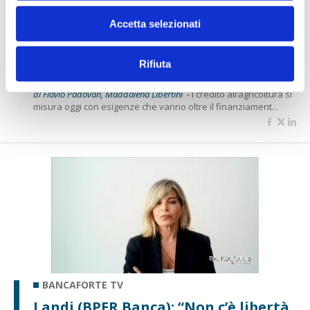
BANCAFORTE TV
Accetta selezionati
Mancinelli (Gruppo BCC Iccrea): “Alle
imprese agricole servono finanza e
Rifiuta
capacità di leggere i nuovi rischi”
di Flavio Padovan, Maddalena Libertini -
l credito all’agricoltura si
misura oggi con esigenze che vanno oltre il finanziament...
BANCAFORTE TV
Landi (BPER Banca): “Non c’è libertà