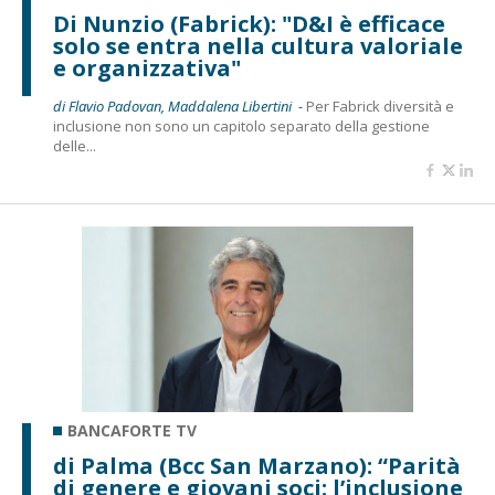
Di Nunzio (Fabrick): "D&I è efficace
solo se entra nella cultura valoriale
e organizzativa"
di Flavio Padovan, Maddalena Libertini -
Per Fabrick diversità e
inclusione non sono un capitolo separato della gestione
delle...
BANCAFORTE TV
di Palma (Bcc San Marzano): “Parità
di genere e giovani soci: l’inclusione