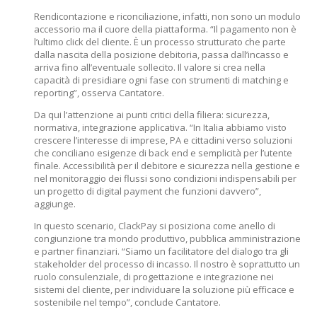
Rendicontazione e riconciliazione, infatti, non sono un modulo
accessorio ma il cuore della piattaforma. “Il pagamento non è
l’ultimo click del cliente. È un processo strutturato che parte
dalla nascita della posizione debitoria, passa dall’incasso e
arriva fino all’eventuale sollecito. Il valore si crea nella
capacità di presidiare ogni fase con strumenti di matching e
reporting”, osserva Cantatore.
Da qui l’attenzione ai punti critici della filiera: sicurezza,
normativa, integrazione applicativa. “In Italia abbiamo visto
crescere l’interesse di imprese, PA e cittadini verso soluzioni
che conciliano esigenze di back end e semplicità per l’utente
finale. Accessibilità per il debitore e sicurezza nella gestione e
nel monitoraggio dei flussi sono condizioni indispensabili per
un progetto di digital payment che funzioni davvero”,
aggiunge.
In questo scenario, ClackPay si posiziona come anello di
congiunzione tra mondo produttivo, pubblica amministrazione
e partner finanziari. “Siamo un facilitatore del dialogo tra gli
stakeholder del processo di incasso. Il nostro è soprattutto un
ruolo consulenziale, di progettazione e integrazione nei
sistemi del cliente, per individuare la soluzione più efficace e
sostenibile nel tempo”, conclude Cantatore.