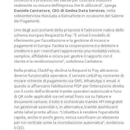
contesto e il processo del cliente per costruire soluzioni
realmente su misura dell’impresa che le utilizzerà”, spiega
Daniele Cantatore, CEO di Gedea Data Services
, nella
videointervista rilasciata a Bancaforte in occasione del Salone
dei Pagamenti.
Uno degli assi portanti della proposta è l’adozione nativa dello
schema europeo Request to Pay. “È ormai il modello di
riferimento per l’accettazione e la gestione di incassi e
pagamenti in Europa. Facilita la cooperazione tra debitore e
creditore e per i merchant rappresenta una modalità veloce,
semplice, affidabile e sicura per gestire il rapporto con il
cliente e la rendicontazione”, sottolinea Cantatore.
Nella pratica, ClackPay declina la Request to Pay attraverso
diverse funzionalità operative. Il servizio Link2Pay consente di
inviare richieste di pagamento via SMS, WhatsApp o email. A
questo si affiancano l’abilitazione PISP per l’interazione diretta
con il conto dell’ordinante tramite operatori autorizzati e l’uso
di QR code applicabili sia nel retail fisico sia su fatture e
documenti cartacei. Il tutto è orchestrato tramite API integrabili
nei gestionali aziendali o, in alternativa, tramite dashboard
white label pronte all’uso. “L’obiettivo è rendere l’operatività
rapida, anche in pochi giorni, senza sacrificare un elemento
per noi centrale come la riconciliazione automatica”, evidenzia
il CEO.