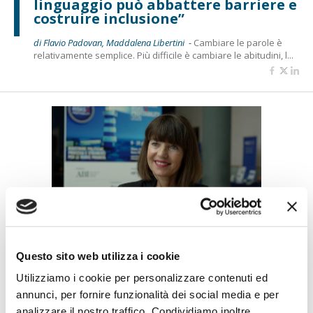
linguaggio può abbattere barriere e
costruire inclusione”
di Flavio Padovan, Maddalena Libertini -
Cambiare le parole è
relativamente semplice. Più difficile è cambiare le abitudini, l...
BANCAFORTE TV
Petrella (BPER Banca): “La GenAI
Questo sito web utilizza i cookie
rafforza i controlli e valorizza il
Utilizziamo i cookie per personalizzare contenuti ed
lavoro degli analisti”
annunci, per fornire funzionalità dei social media e per
di Flavio Padovan, Maddalena Libertini -
Rendere i controlli di
analizzare il nostro traffico. Condividiamo inoltre