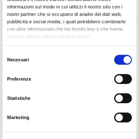
secondo livello più strutturati, standardizzati e capaci di le...
informazioni sul modo in cui utilizzi il nostro sito con i
nostri partner che si occupano di analisi dei dati web,
pubblicità e social media, i quali potrebbero combinarle
con altre informazioni che hai fornito loro o che hanno
raccolto dal tuo utilizzo dei loro servizi.
Selezione
Necessari
del
consenso
Preferenze
BANCAFORTE TV
Fracassi (Multiply Group): "L’AI va
Statistiche
progettata dentro i processi,
insieme ai controlli”
di Flavio Padovan, Maddalena Libertini -
I proof of concept
Marketing
realizzati con l'AI funzionano. Spesso sorprendono per la
qualità ...