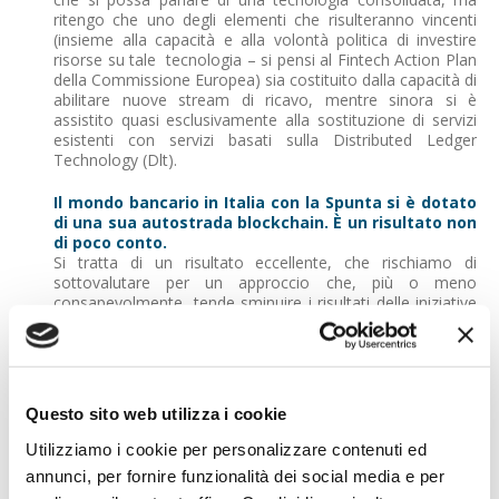
ritengo che uno degli elementi che risulteranno vincenti
(insieme alla capacità e alla volontà politica di investire
risorse su tale tecnologia – si pensi al Fintech Action Plan
della Commissione Europea) sia costituito dalla capacità di
abilitare nuove stream di ricavo, mentre sinora si è
assistito quasi esclusivamente alla sostituzione di servizi
esistenti con servizi basati sulla Distributed Ledger
Technology (Dlt).
Il mondo bancario in Italia con la Spunta si è dotato
di una sua autostrada blockchain. È un risultato non
di poco conto.
Si tratta di un risultato eccellente, che rischiamo di
sottovalutare per un approccio che, più o meno
consapevolmente, tende sminuire i risultati delle iniziative
nazionali. La Spunta oggettivamente rappresenta una
pietra miliare nel panorama della Dlt, perché si tratta della
prima iniziativa di industrializzazione di tale tecnologia,
almeno a livello europeo. Parliamo di molti milioni di
transazioni e di un’intera comunità bancaria coinvolta.
Questo sito web utilizza i cookie
Dobbiamo essere fieri di tale risultato e cercare di
capitalizzare sullo stesso nel breve termine, sia per
Utilizziamo i cookie per personalizzare contenuti ed
sfruttare il vantaggio competitivo nei confronti di altre
annunci, per fornire funzionalità dei social media e per
community, sia per estrarre valore da un’infrastruttura che