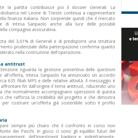
e la partita contribuisce poi il dossier Generali. La
diobanca nel Leone di Trieste continua a rappresentare
della finanza italiana. Non sorprende quindi che il mercato
ne di Intesa Sanpaolo anche alla luce delle possibili
 della compagnia assicurativa.
ota del 3,01% di Generali e di predisporre una struttura
ttamento prudenziale della partecipazione conferma quanto
derato nella costruzione dell'operazione.
ma antitrust
tenzione riguarda la gestione preventiva delle questioni
e all'offerta, Intesa Sanpaolo ha annunciato un accordo
ca 635 filiali MPS e delle relative attività. Il messaggio è
affrontare fin dall'origine il tema antitrust, riducendo uno
rtezza che normalmente accompagnano operazioni di questa
to che rafforza la credibilità del progetto e che dimostra
er costruire un'offerta già sostenibile sotto il profilo
aria
 appare sempre più chiaro che il confronto in corso non
Monte dei Paschi. In gioco ci sono gli equilibri futuri del
management, dell'investment banking e, indirettamente,