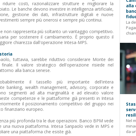
Camp
 ridurre costi, razionalizzare strutture e migliorare la
alla
biato. Le banche devono investire in intelligenza artificiale,
banc
one, gestione dei dati, infrastrutture digitali e nuove
fidu
nvestimenti sempre più onerosi e sempre più continui.
La de
Pagam
ne non rappresenta più soltanto un vantaggio competitivo.
chiar
aria per sostenere il cambiamento. È proprio questo il
iore chiarezza dall'operazione Intesa-MPS.
storia
aolo, tuttavia, sarebbe riduttivo considerare Monte dei
finale. Il valore strategico dell'operazione risiede nel
attorno alla banca senese.
babilmente il tassello più importante dell'intera
ivate banking, wealth management, advisory, corporate e
cono segmenti ad alta marginalità e ad elevato valore
queste competenze e le piattaforme già presenti in Intesa
teriormente il posizionamento competitivo del gruppo nei
Stas
to finanziario europeo.
serv
resi
erenza più profonda tra le due operazioni. Banco BPM vede
Nel m
re una nuova piattaforma. Intesa Sanpaolo vede in MPS e
mina
liare una piattaforma che esiste già.
da un