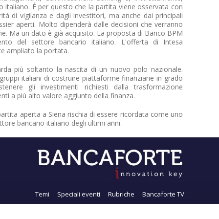
 italiano. È per questo che la partita viene osservata con
tà di vigilanza e dagli investitori, ma anche dai principali
dossier aperti. Molto dipenderà dalle decisioni che verranno
ne. Ma un dato è già acquisito. La proposta di Banco BPM
nto del settore bancario italiano. L'offerta di Intesa
 ampliato la portata.
rda più soltanto la nascita di un nuovo polo nazionale.
ruppi italiani di costruire piattaforme finanziarie in grado
enere gli investimenti richiesti dalla trasformazione
nti a più alto valore aggiunto della finanza.
partita aperta a Siena rischia di essere ricordata come uno
ttore bancario italiano degli ultimi anni.
Temi
Speciali eventi
Rubriche
Bancaforte TV