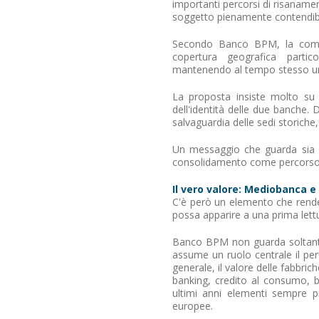
importanti percorsi di risaname
soggetto pienamente contendibi
Secondo Banco BPM, la comb
copertura geografica parti
mantenendo al tempo stesso un p
La proposta insiste molto su 
dell'identità delle due banche. 
salvaguardia delle sedi storiche,
Un messaggio che guarda sia ai 
consolidamento come percorso c
Il vero valore: Mediobanca e
C'è però un elemento che rende
possa apparire a una prima lett
Banco BPM non guarda soltanto
assume un ruolo centrale il pe
generale, il valore delle fabb
banking, credito al consumo, 
ultimi anni elementi sempre p
europee.