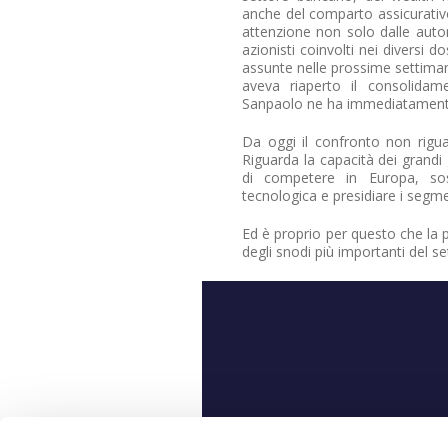
anche del comparto assicurativo
attenzione non solo dalle autori
azionisti coinvolti nei diversi 
assunte nelle prossime settima
aveva riaperto il consolidame
Sanpaolo ne ha immediatamente
Da oggi il confronto non rigua
Riguarda la capacità dei grandi g
di competere in Europa, sost
tecnologica e presidiare i segme
Ed è proprio per questo che la 
degli snodi più importanti del se