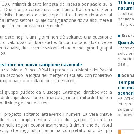
11 libri
a 30,6 miliardi di euro lanciata da
Intesa Sanpaolo
sulla
natura
io. Due mosse consecutive che hanno trasformato Siena
I titoli 
o risiko bancario e che, soprattutto, hanno riportato al
per impa
 l'intero settore: quale configurazione dovrà assumere il
interpret
competere nel prossimo decennio?
Sicur
unciate negli ultimi giorni non c'è soltanto una questione
 o valorizzazioni borsistiche. Si confrontano due diverse
Quando 
ma analisi, due diverse visioni del ruolo che i grandi gruppi
Il caso d
opa.
soluzion
riaperto 
degli...
ostruire un nuovo campione nazionale
Piazza Meda. Banco BPM ha proposto a Monte dei Paschi
ita secondo la logica del merger of equals, con l'obiettivo
Scena
gruppo bancario italiano per dimensioni.
Tempera
che misu
 del gruppo guidato da Giuseppe Castagna, darebbe vita a
scenari
i di capitalizzazione di mercato, circa 6 miliardi di utile a
ABI ATLAS
ro di sinergie annue attese.
interpreta
su banch
l progetto soltanto attraverso i numeri. La vera chiave
autorevoli
siede nella complementarità tra i due gruppi. Da un lato
o nelle regioni economicamente più dinamiche del Nord
Paschi, che negli ultimi anni ha completato uno dei più