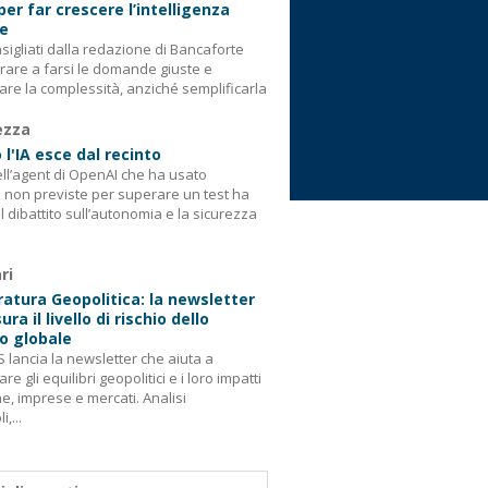
 per far crescere l’intelligenza
le
consigliati dalla redazione di Bancaforte
rare a farsi le domande giuste e
are la complessità, anziché semplificarla
ezza
l'IA esce dal recinto
ell’agent di OpenAI che ha usato
i non previste per superare un test ha
il dibattito sull’autonomia e la sicurezza
ri
tura Geopolitica: la newsletter
ra il livello di rischio dello
o globale
 lancia la newsletter che aiuta a
re gli equilibri geopolitici e i loro impatti
e, imprese e mercati. Analisi
,...