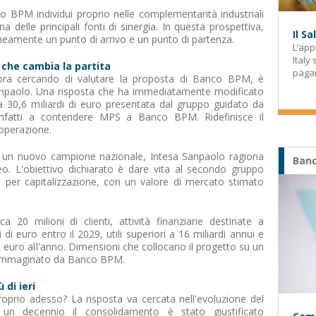
 BPM individui proprio nelle complementarità industriali
una delle principali fonti di sinergia. In questa prospettiva,
Il S
amente un punto di arrivo e un punto di partenza.
L’app
Italy
o che cambia la partita
paga
ra cercando di valutare la proposta di Banco BPM, è
 Sanpaolo. Una risposta che ha immediatamente modificato
da 30,6 miliardi di euro presentata dal gruppo guidato da
infatti a contendere MPS a Banco BPM. Ridefinisce il
 operazione.
un nuovo campione nazionale, Intesa Sanpaolo ragiona
Banc
 L'obiettivo dichiarato è dare vita al secondo gruppo
 per capitalizzazione, con un valore di mercato stimato
rca 20 milioni di clienti, attività finanziarie destinate a
di euro entro il 2029, utili superiori a 16 miliardi annui e
di euro all'anno. Dimensioni che collocano il progetto su un
o immaginato da Banco BPM.
 di ieri
oprio adesso? La risposta va cercata nell'evoluzione del
 un decennio il consolidamento è stato giustificato