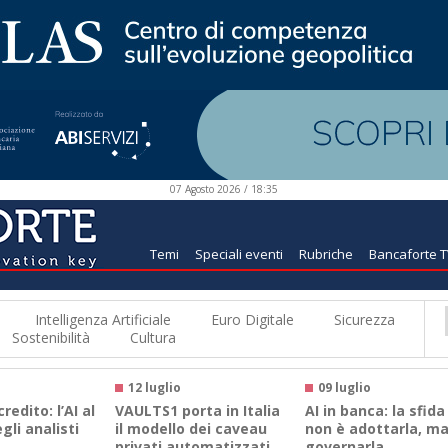
07 Agosto 2026 / 18:35
Temi
Speciali eventi
Rubriche
Bancaforte 
Intelligenza Artificiale
Euro Digitale
Sicurezza
Sostenibilità
Cultura
12 luglio
09 luglio
credito: l’AI al
VAULTS1 porta in Italia
AI in banca: la sfida
gli analisti
il modello dei caveau
non è adottarla, m
privati automatizzati
governarla