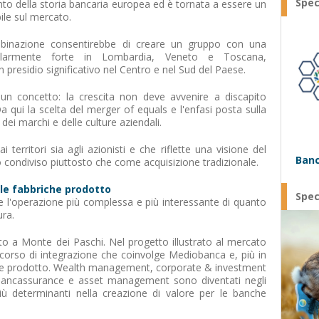
Spec
nto della storia bancaria europea ed è tornata a essere un
le sul mercato.
inazione consentirebbe di creare un gruppo con una
colarmente forte in Lombardia, Veneto e Toscana,
residio significativo nel Centro e nel Sud del Paese.
un concetto: la crescita non deve avvenire a discapito
Da qui la scelta del merger of equals e l'enfasi posta sulla
 dei marchi e delle culture aziendali.
territori sia agli azionisti e che riflette una visione del
Banc
ondiviso piuttosto che come acquisizione tradizionale.
 le fabbriche prodotto
Spec
 l'operazione più complessa e più interessante di quanto
ura.
 a Monte dei Paschi. Nel progetto illustrato al mercato
rcorso di integrazione che coinvolge Mediobanca e, più in
riche prodotto. Wealth management, corporate & investment
bancassurance e asset management sono diventati negli
iù determinanti nella creazione di valore per le banche