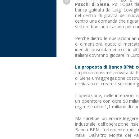
Paschi di Siena
. Poi l'Opas d
banca guidata da Luigi Lovagl
nel centro di gravità del nuov
centro una domanda che riguarda
settore bancario italiano per 
Perché dietro le operazioni ann
di dimensioni, quote di mercato
idee di consolidamento e, in ulti
italiani dovranno giocare in Eur
La proposta di Banco BPM: c
La prima mossa è arrivata da 
di Siena un'aggregazione costru
dichiarato di creare il secondo 
L'operazione, nelle intenzioni
un operatore con oltre 50 miliard
regime e oltre 1,1 miliardi di eu
Ma sarebbe un errore leggere i
industriale dell'operazione ri
Banco BPM, fortemente radicat
Italia. Dall'altro Monte dei 