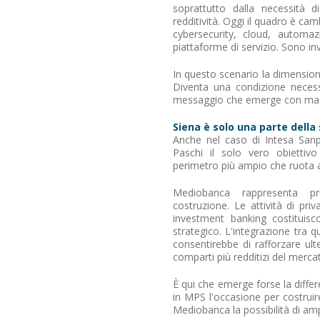
soprattutto dalla necessità di
redditività. Oggi il quadro è cam
cybersecurity, cloud, automazi
piattaforme di servizio. Sono i
In questo scenario la dimensio
Diventa una condizione necess
messaggio che emerge con magg
Siena è solo una parte della 
Anche nel caso di Intesa Sanp
Paschi il solo vero obiettivo 
perimetro più ampio che ruota 
Mediobanca rappresenta pro
costruzione. Le attività di pr
investment banking costituis
strategico. L'integrazione tra 
consentirebbe di rafforzare ul
comparti più redditizi del merca
È qui che emerge forse la diff
in MPS l'occasione per costrui
Mediobanca la possibilità di amp