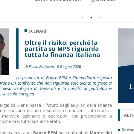
SCENARI
Oltre il risiko: perché la
partita su MPS riguarda
tutta la finanza italiana
di Flavio Padovan - 8 Giugno 2026
La proposta di Banco BPM e l'immediata risposta
prono un confronto che non riguarda solo Siena: in gioco ci
l peso strategico di Generali e la nascita di piattaforme
e su scala europea
larga: da Siena passa il futuro degli equilibri della finanza
ento bancario italiano è sembrato muoversi sottotraccia,
ALTR
he, manovre azionarie e operazioni che procedevano a
 poche ore, tutto si è accelerato.
Scena
ione avanzata da
Banco BPM
nei confronti di
Monte dei