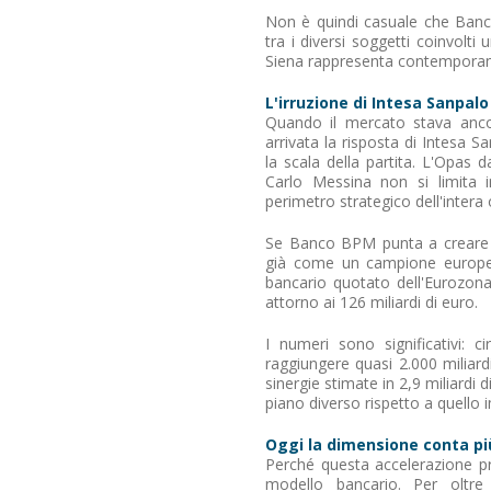
Non è quindi casuale che Banco
tra i diversi soggetti coinvolti 
Siena rappresenta contemporane
L'irruzione di Intesa Sanpal
Quando il mercato stava anco
arrivata la risposta di Intesa
la scala della partita. L'Opas 
Carlo Messina non si limita 
perimetro strategico dell'intera
Se Banco BPM punta a creare 
già come un campione europeo.
bancario quotato dell'Eurozona
attorno ai 126 miliardi di euro.
I numeri sono significativi: ci
raggiungere quasi 2.000 miliardi 
sinergie stimate in 2,9 miliardi 
piano diverso rispetto a quell
Oggi la dimensione conta più
Perché questa accelerazione pr
modello bancario. Per oltre