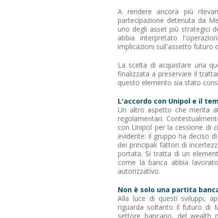
A rendere ancora più rilevant
partecipazione detenuta da Me
uno degli asset più strategici 
abbia interpretato l'operazio
implicazioni sull'assetto futuro
La scelta di acquistare una qu
finalizzata a preservare il tra
questo elemento sia stato consi
L'accordo con Unipol e il te
Un altro aspetto che merita at
regolamentari. Contestualment
con Unipol per la cessione di cir
evidente: il gruppo ha deciso di 
dei principali fattori di ince
portata. Si tratta di un elemen
come la banca abbia lavorato p
autorizzativo.
Non è solo una partita banc
Alla luce di questi sviluppi,
riguarda soltanto il futuro di 
settore bancario, del wealth 