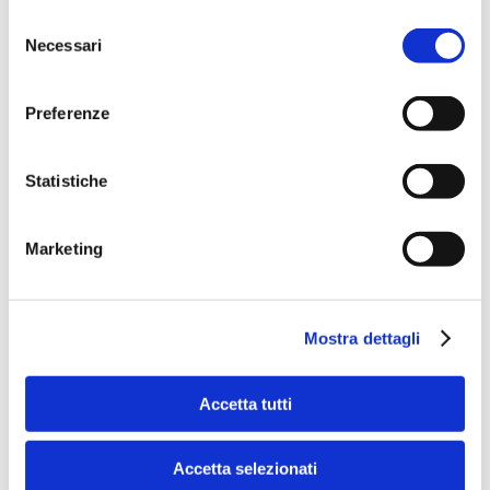
“Innanzitutto, ci sono benefici in termini di investimento e
Selezione
dal punto vista tecnologico. I protocolli e gli standard
Necessari
dell'open banking evolveranno e chi ha sposato la
del
soluzione interna sarà costretto ad investire
consenso
continuamente su quello che, secondo noi, rappresenta
una commodity. Inoltre, la nostra piattaforma riconcilia
Preferenze
nativamente tutti i diversi standard tecnici, compreso
quello del Berlin Group, semplificando i processi di
integrazione e authentication altrimenti molto onerosi”.
Statistiche
Marketing
Mostra dettagli
Accetta tutti
Accetta selezionati