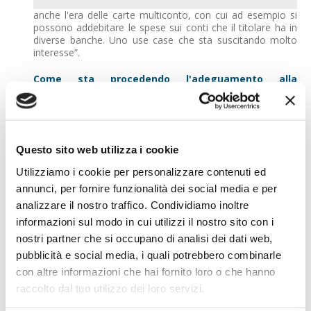
anche l'era delle carte multiconto, con cui ad esempio si
possono addebitare le spese sui conti che il titolare ha in
diverse banche. Uno use case che sta suscitando molto
interesse”.
Come sta procedendo l'adeguamento alla
compliance delle banche che hanno aderito alla
piattaforma Sia?
“Tutto sta andando secondo i programmi: la nostra
piattaforma è pronta e funzionante. Sono circa 80 le
banche che hanno già aderito, tra cui Cassa Centrale
Questo sito web utilizza i cookie
Raiffeisen e Casse Raiffeisen dell'Alto Adige, e abbiamo
colloqui in corso con operatori anche di altri Paesi.
Utilizziamo i cookie per personalizzare contenuti ed
Attualmente stiamo lavorando sull'integrazione con le
annunci, per fornire funzionalità dei social media e per
banche. I tempi sono sfidanti, non tanto per le attività da
concludere per la scadenza del 14 marzo, quanto per
analizzare il nostro traffico. Condividiamo inoltre
rispettare quella di settembre, o meglio di inizio giugno ed
informazioni sul modo in cui utilizzi il nostro sito con i
essere così in linea con i tempi richiesti da Banca d’Italia
nostri partner che si occupano di analisi dei dati web,
per consentire le verifiche al fine di ottenere, o meno,
l’esenzione dall'obbligo di realizzare la procedura di
pubblicità e social media, i quali potrebbero combinarle
contingency, la cosiddetta “fall-back solution”.
con altre informazioni che hai fornito loro o che hanno
raccolto dal tuo utilizzo dei loro servizi.
Quali vantaggi offre l'adesione alla piattaforma SIA
rispetto allo sviluppo di un gateway in house?