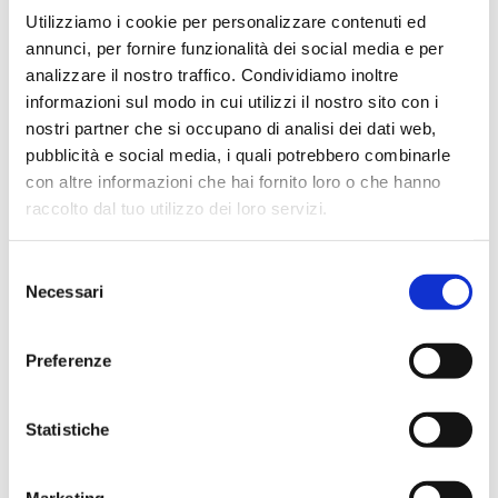
molto elevato. Siamo strutturati per garantire la solidità
Utilizziamo i cookie per personalizzare contenuti ed
industriale e la sicurezza dei grandi gruppi, ma
manteniamo l'agilità necessaria per innovare rapidamente
annunci, per fornire funzionalità dei social media e per
insieme ai nostri clienti. È questo equilibrio tra robustezza
analizzare il nostro traffico. Condividiamo inoltre
e flessibilità che ci ha permesso di crescere
informazioni sul modo in cui utilizzi il nostro sito con i
costantemente in questi 10 anni.La nostra sfida al
mercato: avete un progetto omnicanale complesso o
nostri partner che si occupano di analisi dei dati web,
cercate una soluzione che si adatti davvero al vostro
pubblicità e social media, i quali potrebbero combinarle
punto vendita? Metteteci alla prova.
con altre informazioni che hai fornito loro o che hanno
raccolto dal tuo utilizzo dei loro servizi.
Selezione
Necessari
del
consenso
Preferenze
Statistiche
Marketing