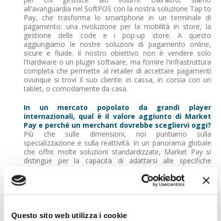
all'avanguardia nel SoftPOS con la nostra soluzione Tap to
Pay, che trasforma lo smartphone in un terminale di
pagamento: una rivoluzione per la mobilità in store, la
gestione delle code e i pop-up store. A questo
aggiungiamo le nostre soluzioni di pagamento online,
sicure e fluide. Il nostro obiettivo non è vendere solo
l'hardware o un plugin software, ma fornire l'infrastruttura
completa che permette al retailer di accettare pagamenti
ovunque si trovi il suo cliente: in cassa, in corsia con un
tablet, o comodamente da casa.
In un mercato popolato da grandi player
internazionali, qual è il valore aggiunto di Market
Pay e perché un merchant dovrebbe scegliervi oggi?
Più che sulle dimensioni, noi puntiamo sulla
specializzazione e sulla reattività. In un panorama globale
che offre molte soluzioni standardizzate, Market Pay si
distingue per la capacità di adattarsi alle specifiche
esigenze del retail moderno.La nostra forza risiede
nell'essere architetti del Unified Commerce. Grazie alla
nostra piattaforma proprietaria, non ci limitiamo a gestire
transazioni, ma integriamo realmente il mondo fisico e
quello digitale, creando percorsi d'acquisto fluidi che
spesso richiedono un livello di personalizzazione tecnica
Questo sito web utilizza i cookie