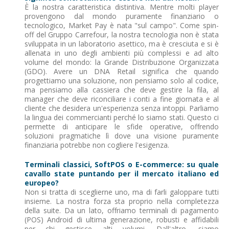
È la nostra caratteristica distintiva. Mentre molti player
provengono dal mondo puramente finanziario o
tecnologico, Market Pay è nata "sul campo". Come spin-
off del Gruppo Carrefour, la nostra tecnologia non è stata
sviluppata in un laboratorio asettico, ma è cresciuta e si è
allenata in uno degli ambienti più complessi e ad alto
volume del mondo: la Grande Distribuzione Organizzata
(GDO). Avere un DNA Retail significa che quando
progettiamo una soluzione, non pensiamo solo al codice,
ma pensiamo alla cassiera che deve gestire la fila, al
manager che deve riconciliare i conti a fine giornata e al
cliente che desidera un'esperienza senza intoppi. Parliamo
la lingua dei commercianti perché lo siamo stati. Questo ci
permette di anticipare le sfide operative, offrendo
soluzioni pragmatiche lì dove una visione puramente
finanziaria potrebbe non cogliere l'esigenza.
Terminali classici, SoftPOS o E-commerce: su quale
cavallo state puntando per il mercato italiano ed
europeo?
Non si tratta di sceglierne uno, ma di farli galoppare tutti
insieme. La nostra forza sta proprio nella completezza
della suite. Da un lato, offriamo terminali di pagamento
(POS) Android di ultima generazione, robusti e affidabili
per chi gestisce alti volumi. Dall'altro, siamo