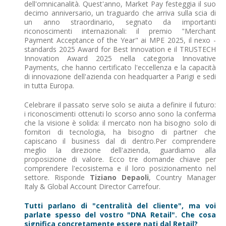
dell'omnicanalità. Quest'anno, Market Pay festeggia il suo
decimo anniversario, un traguardo che arriva sulla scia di
un anno straordinario, segnato da importanti
riconoscimenti internazionali: il premio "Merchant
Payment Acceptance of the Year" ai MPE 2025, il nexo -
standards 2025 Award for Best Innovation e il TRUSTECH
Innovation Award 2025 nella categoria Innovative
Payments, che hanno certificato l'eccellenza e la capacità
di innovazione dell'azienda con headquarter a Parigi e sedi
in tutta Europa.
Celebrare il passato serve solo se aiuta a definire il futuro:
i riconoscimenti ottenuti lo scorso anno sono la conferma
che la visione è solida: il mercato non ha bisogno solo di
fornitori di tecnologia, ha bisogno di partner che
capiscano il business dal di dentro.Per comprendere
meglio la direzione dell'azienda, guardiamo alla
proposizione di valore. Ecco tre domande chiave per
comprendere l'ecosistema e il loro posizionamento nel
settore. Risponde
Tiziano Depaoli
, Country Manager
Italy & Global Account Director Carrefour.
Tutti parlano di "centralità del cliente", ma voi
parlate spesso del vostro "DNA Retail". Che cosa
significa concretamente essere nati dal Retail?