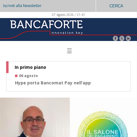
Iscriviti alla Newsletter
CERCA
07 Agosto 2026 / 21:41
☰
In primo piano
06 agosto
0
Hype porta Bancomat Pay nell’app
Co
az