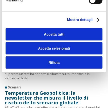
ALTRI ARTICOLI
Mostra dettagli
Scenari
11 libri per far crescere l’intelligenza
Accetta tutti
naturale
I titoli consigliati dalla redazione di Bancaforte per imparare a farsi
le domande giuste e interpretare la complessità, anziché
Accetta selezionati
semplificarla
Sicurezza
Rifiuta
Quando l'IA esce dal recinto
Il caso dell’agent di OpenAI che ha usato soluzioni non previste per
superare un test ha riaperto il dibattito sull’autonomia e la
sicurezza degli...
Scenari
Temperatura Geopolitica: la
newsletter che misura il livello di
rischio dello scenario globale
ABI ATLAS lancia la newsletter che aiuta a interpretare gli equilibri