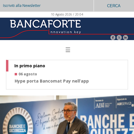
Iscriviti alla Newsletter
CERCA
10 Agosto 2026 / 20:04
☰
In primo piano
06 agosto
0
Hype porta Bancomat Pay nell’app
Co
az