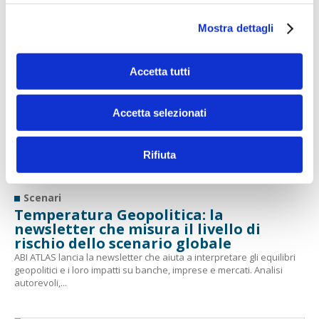
Scenari
Mostra dettagli
11 libri per far crescere l’intelligenza
naturale
I titoli consigliati dalla redazione di Bancaforte per imparare a farsi
Accetta tutti
le domande giuste e interpretare la complessità, anziché
semplificarla
Accetta selezionati
Sicurezza
Quando l'IA esce dal recinto
Il caso dell’agent di OpenAI che ha usato soluzioni non previste per
Rifiuta
superare un test ha riaperto il dibattito sull’autonomia e la
sicurezza degli...
Scenari
Temperatura Geopolitica: la
newsletter che misura il livello di
rischio dello scenario globale
ABI ATLAS lancia la newsletter che aiuta a interpretare gli equilibri
geopolitici e i loro impatti su banche, imprese e mercati. Analisi
autorevoli,...