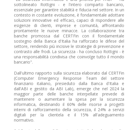
sottolineato Rottigni - e l'intero comparto bancario,
essenziale per garantire stabilità e fiducia nel settore. In un
contesto in costante evoluzione, è fondamentale adottare
soluzioni innovative ed efficaci, capaci di rispondere alle
esigenze di clienti, imprese e comunità, affrontando
prontamente le nuove minacce. La collaborazione tra
banche promossa dal CERTFin con il fondamentale
sostegno della Banca d'Italia ha rafforzato le difese del
settore, rendendo più incisive le strategie di prevenzione e
contrasto alle frodi. La sicurezza - ha concluso Rottigni - è
una responsabilità condivisa che coinvolge tutto il mondo
bancario".
Dall'ultimo rapporto sulla sicurezza elaborato dal CERTFin
(Computer Emergency Response Team del settore
finanziario italiano, presieduto dalla Banca d'Italia e
dall'ABI e gestito da ABI Lab), emerge che nel 2024 la
maggior parte delle banche interpellate prevede di
mantenere o aumentare la spesa per la sicurezza
informatica, destinando il 60% delle risorse a progetti
interni di rafforzamento della sicurezza, il 24% a servizi
digitali per la clientela e il 15% all'adeguamento
normativo.