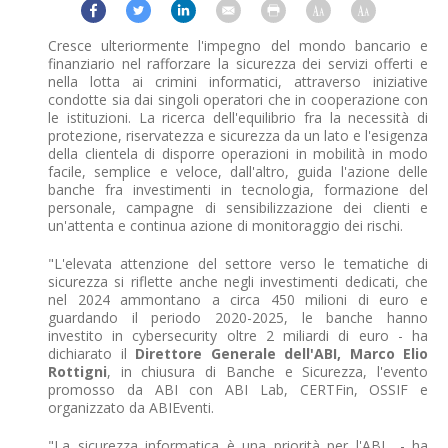
Cresce ulteriormente l'impegno del mondo bancario e
finanziario nel rafforzare la sicurezza dei servizi offerti e
nella lotta ai crimini informatici, attraverso iniziative
condotte sia dai singoli operatori che in cooperazione con
le istituzioni. La ricerca dell'equilibrio fra la necessità di
protezione, riservatezza e sicurezza da un lato e l'esigenza
della clientela di disporre operazioni in mobilità in modo
facile, semplice e veloce, dall'altro, guida l'azione delle
banche fra investimenti in tecnologia, formazione del
personale, campagne di sensibilizzazione dei clienti e
un'attenta e continua azione di monitoraggio dei rischi.
"L'elevata attenzione del settore verso le tematiche di
sicurezza si riflette anche negli investimenti dedicati, che
nel 2024 ammontano a circa 450 milioni di euro e
guardando il periodo 2020-2025, le banche hanno
investito in cybersecurity oltre 2 miliardi di euro - ha
dichiarato il
Direttore Generale dell'ABI, Marco Elio
Rottigni
, in chiusura di Banche e Sicurezza, l'evento
promosso da ABI con ABI Lab, CERTFin, OSSIF e
organizzato da ABIEventi.
"La sicurezza informatica è una priorità per l'ABI - ha