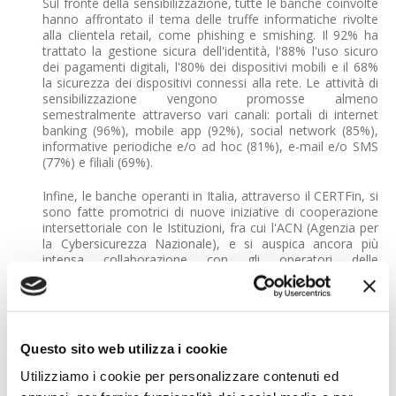
Sul fronte della sensibilizzazione, tutte le banche coinvolte
hanno affrontato il tema delle truffe informatiche rivolte
alla clientela retail, come phishing e smishing. Il 92% ha
trattato la gestione sicura dell'identità, l'88% l'uso sicuro
dei pagamenti digitali, l'80% dei dispositivi mobili e il 68%
la sicurezza dei dispositivi connessi alla rete. Le attività di
sensibilizzazione vengono promosse almeno
semestralmente attraverso vari canali: portali di internet
banking (96%), mobile app (92%), social network (85%),
informative periodiche e/o ad hoc (81%), e-mail e/o SMS
(77%) e filiali (69%).
Infine, le banche operanti in Italia, attraverso il CERTFin, si
sono fatte promotrici di nuove iniziative di cooperazione
intersettoriale con le Istituzioni, fra cui l'ACN (Agenzia per
la Cybersicurezza Nazionale), e si auspica ancora più
intensa collaborazione con gli operatori delle
telecomunicazioni per migliorare la prevenzione dei rischi
cibernetici e dei crimini informatici.
Un ulteriore ambito di impegno riguarda le iniziative di
sensibilizzazione sulla sicurezza informatica, condotte dal
Questo sito web utilizza i cookie
CERTFin in collaborazione con ABI, Banca d'Italia, Ivass,
singole banche e intermediari assicurativi. Tra le principali
Utilizziamo i cookie per personalizzare contenuti ed
iniziative promosse ci sono le campagne "I Navigati -