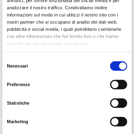
annunci, per fornire funzionalità dei social media e per
Informati e Sicuri" per i clienti retail e "Cybersicuri -
analizzare il nostro traffico. Condividiamo inoltre
Impresa possibile" per le imprese, per educare sull'uso
sicuro dei servizi digitali e sull'importanza della protezione
informazioni sul modo in cui utilizzi il nostro sito con i
dei sistemi e della formazione dei dipendenti.
nostri partner che si occupano di analisi dei dati web,
pubblicità e social media, i quali potrebbero combinarle
con altre informazioni che hai fornito loro o che hanno
raccolto dal tuo utilizzo dei loro servizi.
Selezione
Necessari
del
consenso
Preferenze
Statistiche
Marketing
ALTRI ARTICOLI