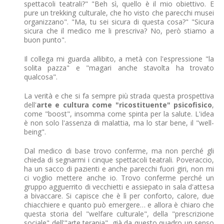
spettacoli teatrali?" "Beh sì, quello è il mio obiettivo. E
pure un trekking culturale, che ho visto che parecchi musei
organizzano". "Ma, tu sei sicura di questa cosa?" "Sicura
sicura che il medico me li prescriva? No, però stiamo a
buon punto".
Il collega mi guarda allibito, a metà con l'espressione "la
solita pazza" e "magari anche stavolta ha trovato
qualcosa".
La verità e che si fa sempre più strada questa prospettiva
dell'
arte e cultura come "ricostituente" psicofisico
,
come "boost", insomma come spinta per la salute. L'idea
è non solo l'assenza di malattia, ma lo star bene, il "well-
being".
Dal medico di base trovo conferme, ma non perché gli
chieda di segnarmi i cinque spettacoli teatrali. Poveraccio,
ha un sacco di pazienti e anche parecchi fuori giri, non mi
ci voglio mettere anche io. Trovo conferme perché un
gruppo agguerrito di vecchietti e assiepato in sala d'attesa
a bivaccare. Si capisce che è lì per conforto, calore, due
chiacchiere e quanto può emergere… e allora è chiaro che
questa storia del "welfare culturale", della "prescrizione
sociale" dell'"arte terapia", già da questo quadro un senso