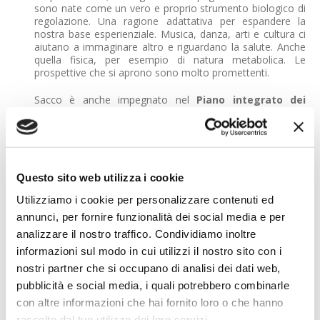
sono nate come un vero e proprio strumento biologico di
regolazione. Una ragione adattativa per espandere la
nostra base esperienziale. Musica, danza, arti e cultura ci
aiutano a immaginare altro e riguardano la salute. Anche
quella fisica, per esempio di natura metabolica. Le
prospettive che si aprono sono molto promettenti.
Sacco è anche impegnato nel
Piano integrato dei
musei di Bologna
(vedi
qui
), che riconosce il welfare
culturale, in modo da metterlo a disposizione dei cittadini
e dei visitatori sulla base di alcuni protocolli, anche in
collegamento con il meccanismo di resocontazione della
città di Bologna.
Questo sito web utilizza i cookie
A questo punto diventa chiaro perché
"Arte a
Utilizziamo i cookie per personalizzare contenuti ed
colazione"
. Esperienze di fruizione di fruizione a pranzo,
ad aperitivo e a cena sono moltissime, il plus è la
annunci, per fornire funzionalità dei social media e per
connessione con la salute e il benessere anche lavorativo.
analizzare il nostro traffico. Condividiamo inoltre
Perché un momento di stacco dedicato ad altro, al bello
informazioni sul modo in cui utilizzi il nostro sito con i
per esempio, può avere molto successo. E così per
esempio
Giampaolo Martinelli
, anestesista
nostri partner che si occupano di analisi dei dati web,
dell'
ospedale San Bartholomew di Londra
ha messo a
pubblicità e social media, i quali potrebbero combinarle
punto iniziative specifiche per i pazienti, ma anche lunch
con altre informazioni che hai fornito loro o che hanno
dedicati all'arte per i colleghi medici e sanitari (vedi
qui
).
Una semplice colazione per far scendere lo stress e
raccolto dal tuo utilizzo dei loro servizi.