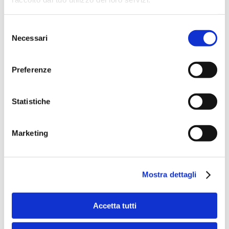
cancellare la prospettiva del burn out.
Selezione
I musei in questo contesto assumono un peso
sostanziale, come
centri di welfare culturale
sul
Necessari
del
territorio.
consenso
Banche e fondazioni bancarie, anche attraverso il
Festival
Preferenze
"è cultura!"
, organizzato dall'
Associazione bancaria
italiana
e dall'
Acri
, sono pietre miliari sui territori, con
musei e centri culturali. Lavorano per l'economia, ma c'è
Statistiche
un aspetto tutto da leggere anche per quanto riguarda il
benessere complessivo.
Marketing
Mostra dettagli
Accetta tutti