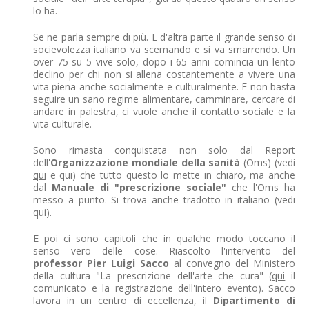
lo ha.
Se ne parla sempre di più. E d'altra parte il grande senso di
socievolezza italiano va scemando e si va smarrendo. Un
over 75 su 5 vive solo, dopo i 65 anni comincia un lento
declino per chi non si allena costantemente a vivere una
vita piena anche socialmente e culturalmente. E non basta
seguire un sano regime alimentare, camminare, cercare di
andare in palestra, ci vuole anche il contatto sociale e la
vita culturale.
Sono rimasta conquistata non solo dal Report
dell'
Organizzazione mondiale della sanità
(Oms) (vedi
qui
e qui) che tutto questo lo mette in chiaro, ma anche
dal
Manuale di "prescrizione sociale"
che l'Oms ha
messo a punto. Si trova anche tradotto in italiano (vedi
qui
).
E poi ci sono capitoli che in qualche modo toccano il
senso vero delle cose. Riascolto l'intervento del
professor
Pier Luigi Sacco
al convegno del Ministero
della cultura "La prescrizione dell'arte che cura" (
qui
il
comunicato e la registrazione dell'intero evento). Sacco
lavora in un centro di eccellenza, il
Dipartimento di