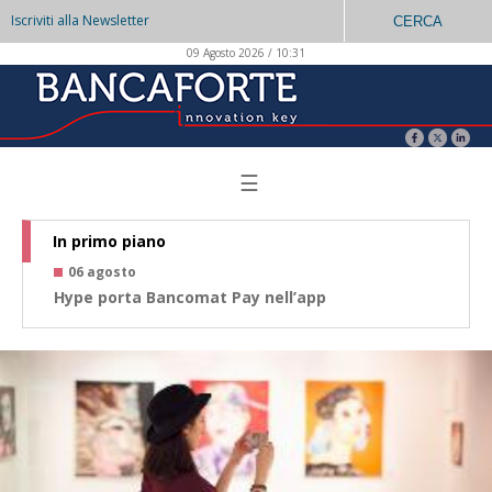
Iscriviti alla Newsletter
CERCA
09 Agosto 2026 / 10:31
☰
In primo piano
06 agosto
0
Hype porta Bancomat Pay nell’app
Co
az