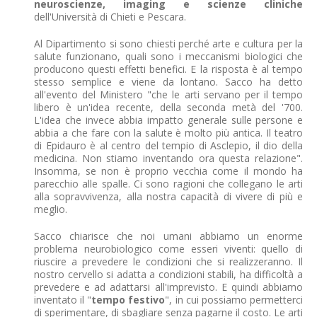
neuroscienze, imaging e scienze cliniche
dell'Università di Chieti e Pescara.
Al Dipartimento si sono chiesti perché arte e cultura per la
salute funzionano, quali sono i meccanismi biologici che
producono questi effetti benefici. E la risposta è al tempo
stesso semplice e viene da lontano. Sacco ha detto
all'evento del Ministero "che le arti servano per il tempo
libero è un'idea recente, della seconda metà del '700.
L'idea che invece abbia impatto generale sulle persone e
abbia a che fare con la salute è molto più antica. Il teatro
di Epidauro è al centro del tempio di Asclepio, il dio della
medicina. Non stiamo inventando ora questa relazione".
Insomma, se non è proprio vecchia come il mondo ha
parecchio alle spalle. Ci sono ragioni che collegano le arti
alla sopravvivenza, alla nostra capacità di vivere di più e
meglio.
Sacco chiarisce che noi umani abbiamo un enorme
problema neurobiologico come esseri viventi: quello di
riuscire a prevedere le condizioni che si realizzeranno. Il
nostro cervello si adatta a condizioni stabili, ha difficoltà a
prevedere e ad adattarsi all'imprevisto. E quindi abbiamo
inventato il "
tempo festivo
", in cui possiamo permetterci
di sperimentare, di sbagliare senza pagarne il costo. Le arti