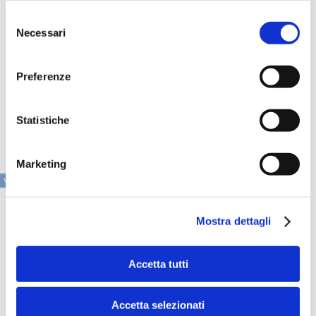
pagamento.
Selezione
Necessari
L'obiettivo non è più soltanto digitalizzare singole fasi
del
operative, ma costruire processi completamente fluidi,
consenso
interoperabili e automatizzati.
Preferenze
In questo scenario, la capacità di integrare firma
elettronica, compliance e pagamento all'interno di
un'unica esperienza digitale rappresenta una leva sempre
Statistiche
più strategica per imprese e operatori finanziari.
Marketing
VAI ALLA SEZIONE IN PRIMO PIANO
Mostra dettagli
Accetta tutti
Accetta selezionati