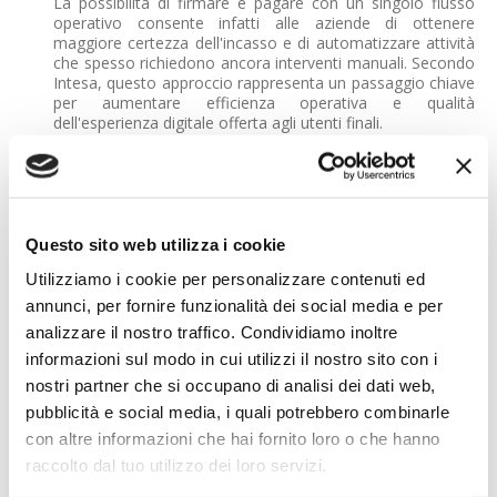
La possibilità di firmare e pagare con un singolo flusso
operativo consente infatti alle aziende di ottenere
maggiore certezza dell'incasso e di automatizzare attività
che spesso richiedono ancora interventi manuali. Secondo
Intesa, questo approccio rappresenta un passaggio chiave
per aumentare efficienza operativa e qualità
dell'esperienza digitale offerta agli utenti finali.
Dalle assicurazioni al real estate
La nuova funzionalità è pensata per adattarsi a diversi
contesti applicativi. Nel settore assicurativo, ad esempio,
permette di rendere operativa una polizza
immediatamente dopo firma e pagamento. Nel leasing e
Questo sito web utilizza i cookie
nel noleggio consente di gestire contestualmente
Utilizziamo i cookie per personalizzare contenuti ed
contratto e deposito cauzionale, mentre nel real estate
può essere utilizzata per il versamento delle caparre.
annunci, per fornire funzionalità dei social media e per
analizzare il nostro traffico. Condividiamo inoltre
Tra i casi d'uso previsti anche le erogazioni liberali e altri
informazioni sul modo in cui utilizzi il nostro sito con i
processi in cui la componente documentale e quella
finanziaria devono convivere in modo integrato.
nostri partner che si occupano di analisi dei dati web,
pubblicità e social media, i quali potrebbero combinarle
La convergenza tra DTM e payment orchestration
con altre informazioni che hai fornito loro o che hanno
Il lancio di Intesa Sign & Pay riflette una tendenza sempre
raccolto dal tuo utilizzo dei loro servizi.
più evidente nel mercato: la convergenza tra piattaforme
di document management, identità digitale e sistemi di