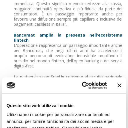
immediata. Questo significa meno incertezze alla cassa,
maggiore continuità operativa e più fiducia da parte dei
consumatori. È un passaggio importante anche per
favorire una diffusione sempre più capillare e inclusiva dei
pagamenti cashless in Italia".
Bancomat amplia la presenza nell'ecosistema
fintech
L'operazione rappresenta un passaggio importante anche
per Bancomat, che negli ultimi anni ha accelerato il
proprio percorso di evoluzione industriale ampliando il
presidio nel mondo fintech, dell'open banking e dei servizi
digital-first.
La partnership con SumUp consente al circuito nazionale
di rafforzare ulteriormente la propria presenza in una rete
di merchant innovativi e in forte crescita, mantenendo il
proprio ruolo centrale nei pagamenti quotidiani italiani
anche dentro le nuove architetture digitali dell'acquiring.
Questo sito web utilizza i cookie
"Bancomat - spiega il CEO
Fabrizio Burlando
- è
l'infrastruttura dei pagamenti quotidiani degli italiani:
Utilizziamo i cookie per personalizzare contenuti ed
capillare, affidabile e profondamente radicata nel tessuto
annunci, per fornire funzionalità dei social media e per
economico del Paese. La collaborazione con SumUp