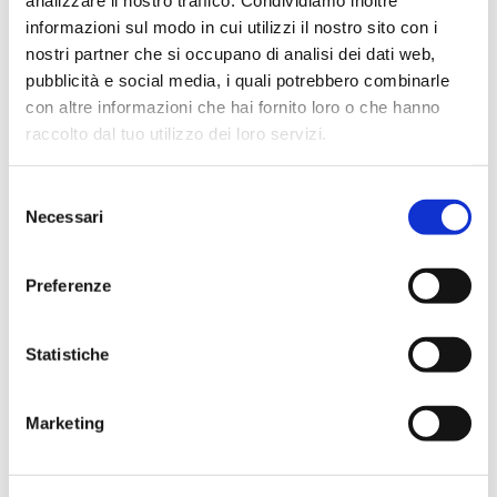
analizzare il nostro traffico. Condividiamo inoltre
rende il nostro circuito ancora più accessibile all'interno di
una rete di esercenti moderna, digitale e in rapida
informazioni sul modo in cui utilizzi il nostro sito con i
espansione. È un'operazione che rafforza il nostro ruolo a
nostri partner che si occupano di analisi dei dati web,
supporto dell'economia reale e che va nella direzione in
pubblicità e social media, i quali potrebbero combinarle
cui crediamo: costruire un sistema dei pagamenti
domestico sempre più solido, inclusivo e pienamente
con altre informazioni che hai fornito loro o che hanno
integrato nella vita economica italiana".
raccolto dal tuo utilizzo dei loro servizi.
L'intesa, aggiunge Burlando, rappresenta anche un
ulteriore tassello nella strategia di sviluppo del circuito
Selezione
nazionale all'interno dei nuovi modelli europei dei
Necessari
del
pagamenti digitali.
consenso
La partita dell'acquiring si gioca sugli ecosistemi
Preferenze
L'accordo tra SumUp e BANCOMAT riflette una dinamica
sempre più evidente nel mercato europeo dei pagamenti:
la competizione si sta spostando dalla semplice gestione
della transazione alla capacità di costruire ecosistemi
Statistiche
integrati di servizi.Per operatori come SumUp, il valore non
è più soltanto nell'hardware POS, ma nella possibilità di
offrire ai merchant un ambiente unico che integri
Marketing
pagamenti, gestione operativa, software e servizi
finanziari. In questo scenario, la piena interoperabilità con
il circuito domestico italiano diventa un acceleratore
strategico di crescita e un passaggio chiave per rafforzare