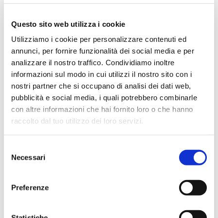
Parallelamente verrà ampliato anche il servizio Request to
Pay, oggi focalizzato sulla digitalizzazione degli avvisi di
Questo sito web utilizza i cookie
pagamento della Pubblica Amministrazione, con
l'estensione al mondo dei fatturatori privati.
Utilizziamo i cookie per personalizzare contenuti ed
annunci, per fornire funzionalità dei social media e per
Un'evoluzione che conferma la volontà di presidiare
l'intera filiera delle infrastrutture digitali di pagamento.
analizzare il nostro traffico. Condividiamo inoltre
informazioni sul modo in cui utilizzi il nostro sito con i
Coopetition e innovazione collaborativa
nostri partner che si occupano di analisi dei dati web,
"Assumere la gestione del nuovo sistema di
compensazione multilaterale significa presidiare
pubblicità e social media, i quali potrebbero combinarle
un'infrastruttura essenziale per la continuità operativa del
con altre informazioni che hai fornito loro o che hanno
settore bancario", ha sottolineato
Liliana Fratini Passi,
raccolto dal tuo utilizzo dei loro servizi.
Direttore Generale di CBI
, commentando i risultati. "In
questi mesi abbiamo ulteriormente consolidato il nostro
ruolo di abilitatore dell'innovazione nel sistema finanziario:
Selezione
i risultati ottenuti da servizi maturi come CBILL e dalle
Necessari
iniziative in ambito open finance, tra cui il servizio CBI
del
Name Check confermano l'efficacia di una strategia
consenso
fondata su coopetition, innovazione tecnologica
responsabile e apertura internazionale".
Preferenze
Società Benefit e impatti ESG
Nel corso dell'Assemblea è stata inoltre presentata la
Statistiche