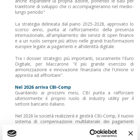
anche espandere la propria azione, ponendo le basi per
traiettorie di sviluppo che ci accompagneranno nel medio-
lungo periodo"
La strategia delineata dal piano 2025-2028, approvato lo
scorso anno, punta al rafforzamento della presenza
internazionale, all'ampliamento dei servizi di open finance
e a un ruolo sempre più attivo nelle grandi trasformazioni
europee legate ai pagamenti e all'identità digitale.
Tra i dossier strategici più importanti, sicuramente l'Euro
Digitale, per Maccarone "il più grande esercizio di
armonizzazione e innovazione finanziaria che l'Unione si
appresta ad affrontare".
Nel 2026 arriva CBI-Comp
Guardando ai prossimi mesi, CBI punta a rafforzare
ulteriormente il proprio ruolo di industry utility per il
settore bancario italiano.
Nel 2026 la società realizzerà e gestirà CBI-Comp, il nuovo
sistema di compensazione multilaterale dei pagamenti
retail domestici, destinato a gestire assegni, incassi
commerciali e transazioni della monetica.