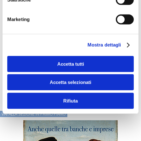
Relazione di Impatto 2025, che documenta il percorso
avviato da CBI dopo l'adozione dello status di Società
Benefit.
Marketing
L'obiettivo è rafforzare un modello di sviluppo orientato
non solo alla crescita economica, ma anche alla
generazione di valore condiviso per banche partecipanti,
stakeholder e sistema finanziario nel suo complesso.
Mostra dettagli
Un posizionamento che riflette la crescente attenzione del
settore verso modelli infrastrutturali sostenibili, trasparenti
Accetta tutti
e orientati agli impatti ESG.
Accetta selezionati
Rifiuta
VAI ALLA SEZIONE IN PRIMO PIANO