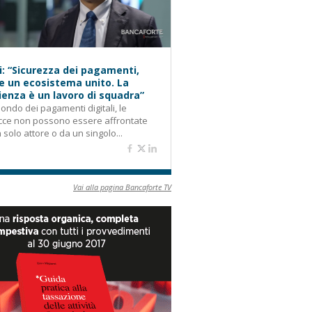
i: “Sicurezza dei pagamenti,
e un ecosistema unito. La
lienza è un lavoro di squadra”
ondo dei pagamenti digitali, le
cce non possono essere affrontate
 solo attore o da un singolo...
Vai alla pagina Bancaforte TV