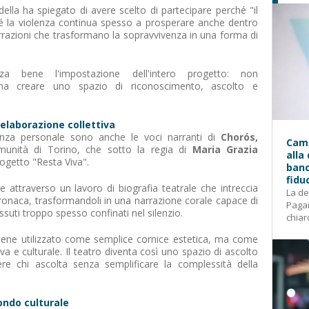
della ha spiegato di avere scelto di partecipare perché "il
é la violenza continua spesso a prosperare anche dentro
arrazioni che trasformano la sopravvivenza in una forma di
za bene l'impostazione dell'intero progetto: non
, ma creare uno spazio di riconoscimento, ascolto e
 elaborazione collettiva
anza personale sono anche le voci narranti di
Chorós,
Camp
munità di Torino, che sotto la regia di
Maria Grazia
alla
rogetto "Resta Viva".
banc
fidu
e attraverso un lavoro di biografia teatrale che intreccia
La de
 cronaca, trasformandoli in una narrazione corale capace di
Pagam
issuti troppo spesso confinati nel silenzio.
chiar
 viene utilizzato come semplice cornice estetica, ma come
 e culturale. Il teatro diventa così uno spazio di ascolto
ere chi ascolta senza semplificare la complessità della
ondo culturale