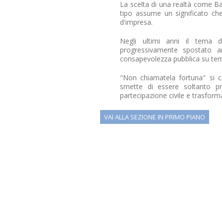
La scelta di una realtà come B
tipo assume un significato che 
d'impresa.
Negli ultimi anni il tema de
progressivamente spostato an
consapevolezza pubblica su temi 
"Non chiamatela fortuna" si co
smette di essere soltanto pr
partecipazione civile e trasform
VAI ALLA SEZIONE IN PRIMO PIANO