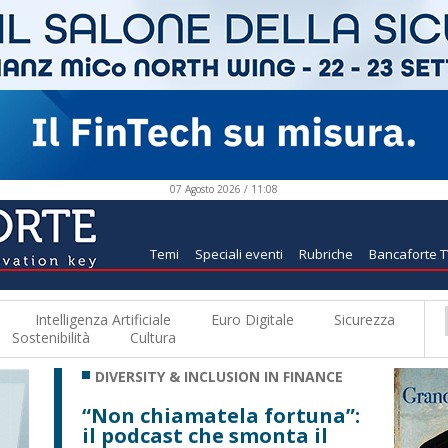
07 Agosto 2026 / 11:08
Temi
Speciali eventi
Rubriche
Bancaforte 
Intelligenza Artificiale
Euro Digitale
Sicurezza
Sostenibilità
Cultura
DIVERSITY & INCLUSION IN FINANCE
“Non chiamatela fortuna”:
il podcast che smonta il