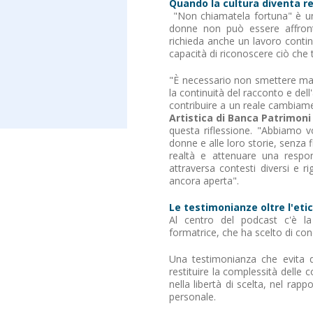
Quando la cultura diventa r
"Non chiamatela fortuna" è un 
donne non può essere affront
richieda anche un lavoro contin
capacità di riconoscere ciò che
"È necessario non smettere mai 
la continuità del racconto e dell
contribuire a un reale cambiame
Artistica di Banca Patrimoni 
questa riflessione. "Abbiamo 
donne e alle loro storie, senza fil
realtà e attenuare una respon
attraversa contesti diversi e r
ancora aperta".
Le testimonianze oltre l'eti
Al centro del podcast c'è la
formatrice, che ha scelto di con
Una testimonianza che evita q
restituire la complessità delle 
nella libertà di scelta, nel rapp
personale.