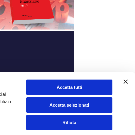
ità
Accetta tutti
ial
ilizzi
Accetta selezionati
Rifiuta