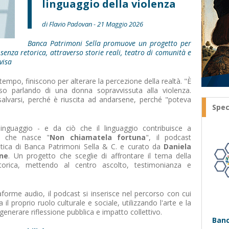
linguaggio della violenza
di Flavio Padovan - 21 Maggio 2026
Banca Patrimoni Sella promuove un progetto per
senza retorica, attraverso storie reali, teatro di comunità e
visa
tempo, finiscono per alterare la percezione della realtà. "È
sso parlando di una donna sopravvissuta alla violenza.
salvarsi, perché è riuscita ad andarsene, perché "poteva
Spec
inguaggio - e da ciò che il linguaggio contribuisce a
- che nasce "
Non chiamatela fortuna
", il podcast
stica di Banca Patrimoni Sella & C. e curato da
Daniela
one
. Un progetto che sceglie di affrontare il tema della
torica, mettendo al centro ascolto, testimonianza e
ttaforme audio, il podcast si inserisce nel percorso con cui
il proprio ruolo culturale e sociale, utilizzando l'arte e la
enerare riflessione pubblica e impatto collettivo.
Banc