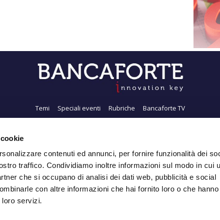
Temi
Speciali eventi
Rubriche
Bancaforte TV
i siamo
Newsletter
FeedRSS
Pubblicità
Privacy
Contatti
Accessibil
 cookie
rsonalizzare contenuti ed annunci, per fornire funzionalità dei soc
ostro traffico. Condividiamo inoltre informazioni sul modo in cui ut
Iscriviti alla Newsletter
partner che si occupano di analisi dei dati web, pubblicità e social
ombinarle con altre informazioni che hai fornito loro o che hanno
 loro servizi.