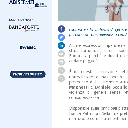
raccontare la violenza di genere 
percorsi di consapevolezza condi
Alcune espressioni, ripetute nel 
stata fortunata", si dice spe
Fortunata perché è riuscita a 
andare peggio".
È da questa distorsione del l
normalizzare o nascondere 
promosso dalla Direzione Arti
Magnetti
e
Daniele Scagli
violenza di genere senza re
consapevolezza.
Disponibile sulle principali pia
Banca Patrimoni Sella interpreta 
narrazione come strumenti per g