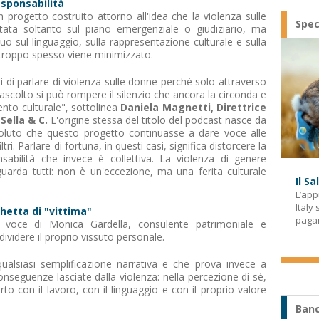
esponsabilità
progetto costruito attorno all'idea che la violenza sulle
Spec
ata soltanto sul piano emergenziale o giudiziario, ma
uo sul linguaggio, sulla rappresentazione culturale e sulla
 troppo spesso viene minimizzato.
di parlare di violenza sulle donne perché solo attraverso
'ascolto si può rompere il silenzio che ancora la circonda e
nto culturale", sottolinea
Daniela Magnetti, Direttrice
Sella & C.
L'origine stessa del titolo del podcast nasce da
voluto che questo progetto continuasse a dare voce alle
tri. Parlare di fortuna, in questi casi, significa distorcere la
sabilità che invece è collettiva. La violenza di genere
iguarda tutti: non è un'eccezione, ma una ferita culturale
Il S
L’app
Italy
chetta di "vittima"
paga
 voce di Monica Gardella, consulente patrimoniale e
dividere il proprio vissuto personale.
ualsiasi semplificazione narrativa e che prova invece a
conseguenze lasciate dalla violenza: nella percezione di sé,
orto con il lavoro, con il linguaggio e con il proprio valore
Banc