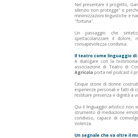
Nel presentare il progetto, Gar
silenzio non protegge" e perch
minimizzazioni linguistiche e n
"fortuna".
Un passaggio che sintetiz
spettacolarizzare il dolore
consapevolezza condivisa.
Il teatro come linguaggio di
A dialogare con la testimoni
associazione di Teatro di Co
Agricola
porta nel podcast il p
Cinque storie di donne costruit
esperienze personali e fatti di
restituire presenza e dignità a v
Qui il linguaggio artistico non
strumento di mediazione emotiva
condiviso, capace di coinvolg
violenza.
Un segnale che va oltre il m