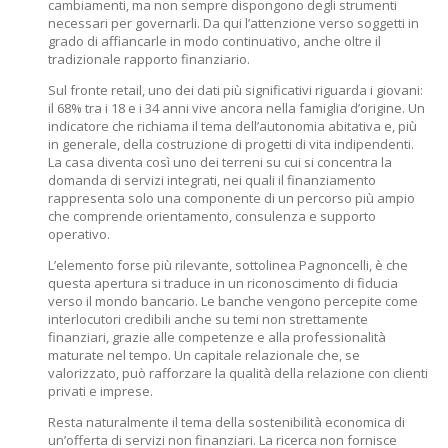
cambiamenti, ma non sempre dispongono degli strumenti
necessari per governarli. Da qui l’attenzione verso soggetti in
grado di affiancarle in modo continuativo, anche oltre il
tradizionale rapporto finanziario.
Sul fronte retail, uno dei dati più significativi riguarda i giovani:
il 68% tra i 18 e i 34 anni vive ancora nella famiglia d’origine. Un
indicatore che richiama il tema dell’autonomia abitativa e, più
in generale, della costruzione di progetti di vita indipendenti.
La casa diventa così uno dei terreni su cui si concentra la
domanda di servizi integrati, nei quali il finanziamento
rappresenta solo una componente di un percorso più ampio
che comprende orientamento, consulenza e supporto
operativo.
L’elemento forse più rilevante, sottolinea Pagnoncelli, è che
questa apertura si traduce in un riconoscimento di fiducia
verso il mondo bancario. Le banche vengono percepite come
interlocutori credibili anche su temi non strettamente
finanziari, grazie alle competenze e alla professionalità
maturate nel tempo. Un capitale relazionale che, se
valorizzato, può rafforzare la qualità della relazione con clienti
privati e imprese.
Resta naturalmente il tema della sostenibilità economica di
un’offerta di servizi non finanziari. La ricerca non fornisce