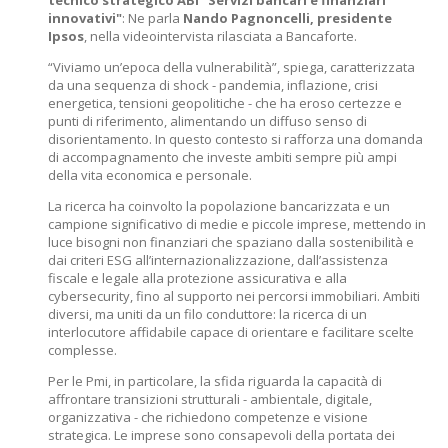
tecnico strategico ABI "Servizi bancari e finanziari
innovativi"
: Ne parla
Nando Pagnoncelli, presidente
Ipsos
, nella videointervista rilasciata a Bancaforte.
“Viviamo un’epoca della vulnerabilità”, spiega, caratterizzata
da una sequenza di shock - pandemia, inflazione, crisi
energetica, tensioni geopolitiche - che ha eroso certezze e
punti di riferimento, alimentando un diffuso senso di
disorientamento. In questo contesto si rafforza una domanda
di accompagnamento che investe ambiti sempre più ampi
della vita economica e personale.
La ricerca ha coinvolto la popolazione bancarizzata e un
campione significativo di medie e piccole imprese, mettendo in
luce bisogni non finanziari che spaziano dalla sostenibilità e
dai criteri ESG all’internazionalizzazione, dall’assistenza
fiscale e legale alla protezione assicurativa e alla
cybersecurity, fino al supporto nei percorsi immobiliari. Ambiti
diversi, ma uniti da un filo conduttore: la ricerca di un
interlocutore affidabile capace di orientare e facilitare scelte
complesse.
Per le Pmi, in particolare, la sfida riguarda la capacità di
affrontare transizioni strutturali - ambientale, digitale,
organizzativa - che richiedono competenze e visione
strategica. Le imprese sono consapevoli della portata dei