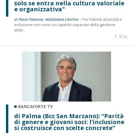
solo se entra nella cultura valoriale
e organizzativa"
di Flavio Padovan, Maddalena Libertini -
Per Fabrick diversità e
inclusione non sono un capitolo separato della gestione
delle...
BANCAFORTE TV
di Palma (Bcc San Marzano): “Parità
di genere e giovani soci: l’inclusione
si costruisce con scelte concrete”