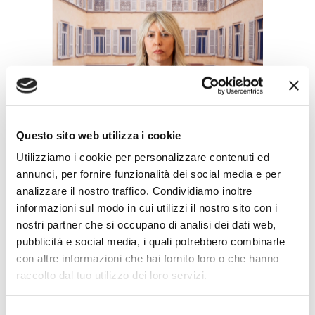
BANCAFORTE TV
Questo sito web utilizza i cookie
Salvatori (Mediobanca): “Il
Utilizziamo i cookie per personalizzare contenuti ed
linguaggio può abbattere barriere e
costruire inclusione”
annunci, per fornire funzionalità dei social media e per
analizzare il nostro traffico. Condividiamo inoltre
di Flavio Padovan, Maddalena Libertini -
Cambiare le parole è
informazioni sul modo in cui utilizzi il nostro sito con i
relativamente semplice. Più difficile è cambiare le abitudini, l...
nostri partner che si occupano di analisi dei dati web,
pubblicità e social media, i quali potrebbero combinarle
con altre informazioni che hai fornito loro o che hanno
raccolto dal tuo utilizzo dei loro servizi.
Selezione