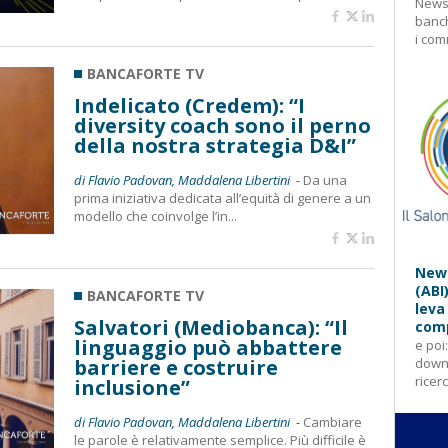
Newsl
banch
i com
BANCAFORTE TV
Indelicato (Credem): “I
diversity coach sono il perno
della nostra strategia D&I”
di Flavio Padovan, Maddalena Libertini -
Da una
prima iniziativa dedicata all’equità di genere a un
modello che coinvolge l’in...
News
(ABI
BANCAFORTE TV
leva
Salvatori (Mediobanca): “Il
comp
linguaggio può abbattere
e poi
barriere e costruire
downl
ricer
inclusione”
di Flavio Padovan, Maddalena Libertini -
Cambiare
le parole è relativamente semplice. Più difficile è