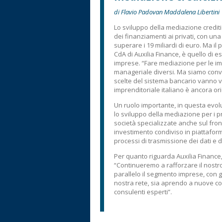
di Flavio Padovan Maddalena Libertini
Lo sviluppo della mediazione creditiz
dei finanziamenti ai privati, con un
superare i 19 miliardi di euro. Ma 
CdA di Auxilia Finance, è quello di 
imprese. “Fare mediazione per le i
manageriale diversi. Ma siamo convin
scelte del sistema bancario vanno ve
imprenditoriale italiano è ancora o
Un ruolo importante, in questa evol
lo sviluppo della mediazione per i p
società specializzate anche sul fro
investimento condiviso in piattaforme 
processi di trasmissione dei dati e 
Per quanto riguarda Auxilia Finance
“Continueremo a rafforzare il nostro
parallelo il segmento imprese, con 
nostra rete, sia aprendo a nuove col
consulenti esperti”.