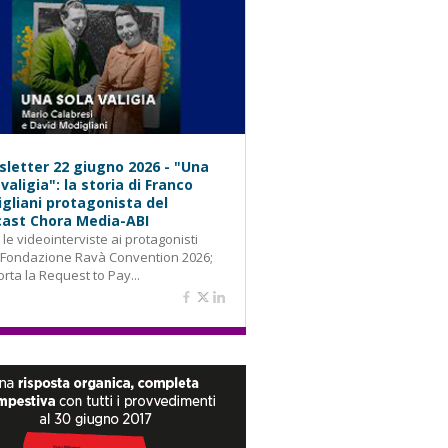
letter 22 giugno 2026 - "Una
 valigia": la storia di Franco
gliani protagonista del
ast Chora Media-ABI
: le videointerviste ai protagonisti
 Fondazione Ravà Convention 2026;
orta la Request to Pay...