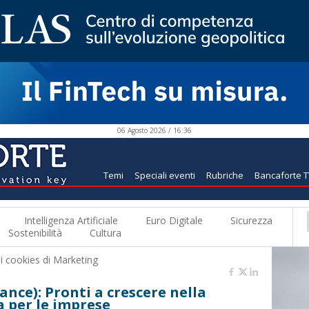
06 Agosto 2026 / 16:36
Temi
Speciali eventi
Rubriche
Bancaforte 
Intelligenza Artificiale
Euro Digitale
Sicurezza
Sostenibilità
Cultura
 i
cookies di Marketing
nce): Pronti a crescere nella
a per le imprese