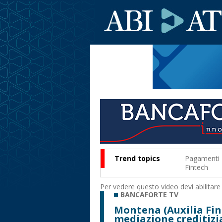
Trend topics
Pagamenti
Fintech
Per vedere questo video devi abilitare
BANCAFORTE TV
Montena (Auxilia Fina
mediazione creditizi