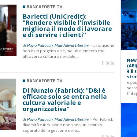
BANCAFORTE TV
Barletti (UniCredit):
"Rendere visibile l’invisibile
migliora il modo di lavorare
e di servire i clienti”
di Flavio Padovan, Maddalena Libertini -
L'inclusione
non è un progetto a sé, ma un elemento che
attraversa cultura aziendale,...
News
(ABI
è il
stra
BANCAFORTE TV
e poi
secon
Di Nunzio (Fabrick): "D&I è
l'inte
efficace solo se entra nella
cultura valoriale e
organizzativa"
di Flavio Padovan, Maddalena Libertini -
Per Fabrick
diversità e inclusione non sono un capitolo
separato della gestione delle...