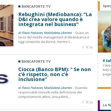
Spec
BANCAFORTE TV
Rebughini (Mediobanca): “La
D&I crea valore quando è
integrata nel business”
di Flavio Padovan, Maddalena Libertini -
Quasi un
terzo del middle management di Mediobanca è
oggi composto da donne, mentre t...
Il S
BANCAFORTE TV
L’app
Ciocca (Banco BPM): " Se non
Italy
c'è rispetto, non c'è
paga
inclusione"
di Flavio Padovan, Maddalena Libertini -
Duemila
responsabili coinvolti nella definizione dei
comportamenti attesi, una palest...
Le N