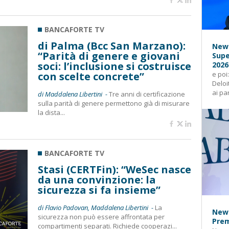
BANCAFORTE TV
di Palma (Bcc San Marzano):
News
“Parità di genere e giovani
Supe
soci: l’inclusione si costruisce
2026
con scelte concrete”
e poi
Deloi
ai pa
di Maddalena Libertini -
Tre anni di certificazione
sulla parità di genere permettono già di misurare
la dista...
BANCAFORTE TV
Stasi (CERTFin): “WeSec nasce
da una convinzione: la
sicurezza si fa insieme”
di Flavio Padovan, Maddalena Libertini -
La
News
sicurezza non può essere affrontata per
Prem
compartimenti separati. Richiede cooperazi...