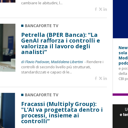
cambiare le abitudini, l...
BANCAFORTE TV
Petrella (BPER Banca): “La
GenAI rafforza i controlli e
valorizza il lavoro degli
News
analisti”
sola
Modi
di Flavio Padovan, Maddalena Libertini -
Rendere i
podc
controlli di secondo livello più strutturati,
e poi
standardizzati e capaci di le...
della
CBI p
BANCAFORTE TV
Fracassi (Multiply Group):
"L’AI va progettata dentro i
processi, insieme ai
controlli”