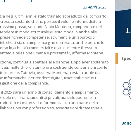
25 Aprile 2025
ia negli ultimi anni è stato trainato soprattutto dal comparto
a crescita costante che ha portato il volume intermediato a
il prossimo passo, secondo Fabio Montena, componente del
estendere in modo strutturale questo modello anche alle
mprese richiede competenze, strumenti e un approccio
ti che ci sia un ampio margine di crescita, anche perché le
rso logiche più commerciali e digitali, mentre il tessuto
rientato a relazione umana e prossimità”, afferma Montena.
Spec
uzione, continua a spettare alle banche. Dopo aver sostenuto
rivati, molte di loro stanno ora costruendo convenzioni con le
nte imprese. Tuttavia, osserva Montena, resta cruciale un
informatiche, per rendere digitali, tracciabili e sicuri i
di gestione della compliance.
, il 2025 sarà un anno di consolidamento e ampliamento.
 ruolo nei finanziamenti ai privati, ma svilupperemo in
gradualità e costanza. Lo faremo sia con una parte della
laborazioni con professionisti, associazioni di categoria e
Banc