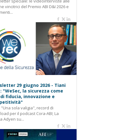
etter speciale: le videointerviste alle
e vincitrici del Premio ABI D&I 2026 e
menti...
letter 29 giugno 2026 - Tiani
): "WeSec, la sicurezza come
 di fiducia, innovazione e
etitività"
: "Una sola valigia", record di
oad per il podcast Cora-ABI; La
ca Adyen su...