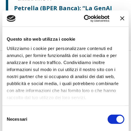
Petrella (BPER Banca): “La GenAI
rafforza i controlli e valorizza il
lavoro degli analisti”
di Flavio Padovan, Maddalena Libertini -
Rendere i controlli di
secondo livello più strutturati, standardizzati e capaci di le...
Questo sito web utilizza i cookie
Utilizziamo i cookie per personalizzare contenuti ed
annunci, per fornire funzionalità dei social media e per
analizzare il nostro traffico. Condividiamo inoltre
informazioni sul modo in cui utilizzi il nostro sito con i
nostri partner che si occupano di analisi dei dati web,
pubblicità e social media, i quali potrebbero combinarle
con altre informazioni che hai fornito loro o che hanno
raccolto dal tuo utilizzo dei loro servizi.
BANCAFORTE TV
Selezione
Fracassi (Multiply Group): "L’AI va
Necessari
del
progettata dentro i processi,
consenso