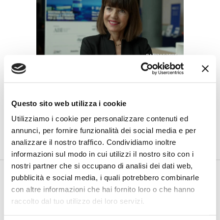
BANCAFORTE TV
Petrella (BPER Banca): “La GenAI
rafforza i controlli e valorizza il
Questo sito web utilizza i cookie
lavoro degli analisti”
Utilizziamo i cookie per personalizzare contenuti ed
di Flavio Padovan, Maddalena Libertini -
Rendere i controlli di
annunci, per fornire funzionalità dei social media e per
secondo livello più strutturati, standardizzati e capaci di le...
analizzare il nostro traffico. Condividiamo inoltre
informazioni sul modo in cui utilizzi il nostro sito con i
nostri partner che si occupano di analisi dei dati web,
pubblicità e social media, i quali potrebbero combinarle
con altre informazioni che hai fornito loro o che hanno
raccolto dal tuo utilizzo dei loro servizi.