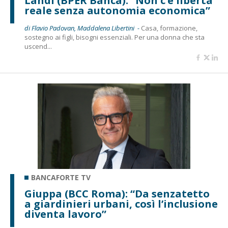
Landi (BPER Banca): “Non c’è libertà
reale senza autonomia economica”
di Flavio Padovan, Maddalena Libertini -
Casa, formazione,
sostegno ai figli, bisogni essenziali. Per una donna che sta
uscend...
BANCAFORTE TV
Giuppa (BCC Roma): “Da senzatetto
a giardinieri urbani, così l’inclusione
diventa lavoro”