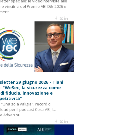
etter speciale: le videointerviste alle
e vincitrici del Premio ABI D&I 2026 e
menti...
letter 29 giugno 2026 - Tiani
): "WeSec, la sicurezza come
 di fiducia, innovazione e
etitività"
: "Una sola valigia", record di
oad per il podcast Cora-ABI; La
ca Adyen su...