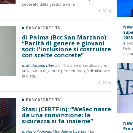
separato della gestione delle...
News
BANCAFORTE TV
Supe
di Palma (Bcc San Marzano):
2026
“Parità di genere e giovani
e poi
soci: l’inclusione si costruisce
Deloi
con scelte concrete”
ai pa
di Maddalena Libertini -
Tre anni di certificazione
sulla parità di genere permettono già di misurare
la dista...
BANCAFORTE TV
Stasi (CERTFin): “WeSec nasce
da una convinzione: la
sicurezza si fa insieme”
News
Prem
di Flavio Padovan, Maddalena Libertini -
La