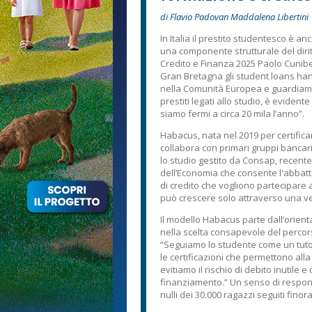
di Flavio Padovan Maddalena Libertini
In Italia il prestito studentesco è an
una componente strutturale del diritt
Credito e Finanza 2025 Paolo Cuniber
Gran Bretagna gli student loans h
nella Comunità Europea e guardiamo 
prestiti legati allo studio, è eviden
siamo fermi a circa 20 mila l’anno”.
Habacus, nata nel 2019 per certifica
collabora con primari gruppi bancari
lo studio gestito da Consap, recent
dell’Economia che consente l'abbattim
di credito che vogliono partecipare
può crescere solo attraverso una ver
Il modello Habacus parte dall’orien
nella scelta consapevole del percors
“Seguiamo lo studente come un tutor
le certificazioni che permettono alla
evitiamo il rischio di debito inutil
finanziamento.” Un senso di respons
nulli dei 30.000 ragazzi seguiti fino