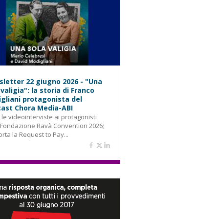
letter 22 giugno 2026 - "Una
 valigia": la storia di Franco
gliani protagonista del
ast Chora Media-ABI
: le videointerviste ai protagonisti
 Fondazione Ravà Convention 2026;
orta la Request to Pay...