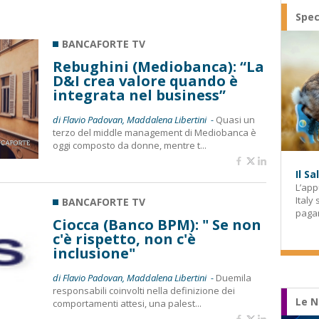
Spec
BANCAFORTE TV
Rebughini (Mediobanca): “La
D&I crea valore quando è
integrata nel business”
di Flavio Padovan, Maddalena Libertini -
Quasi un
terzo del middle management di Mediobanca è
oggi composto da donne, mentre t...
Il S
L’app
Italy
BANCAFORTE TV
paga
Ciocca (Banco BPM): " Se non
c'è rispetto, non c'è
inclusione"
di Flavio Padovan, Maddalena Libertini -
Duemila
responsabili coinvolti nella definizione dei
Le N
comportamenti attesi, una palest...