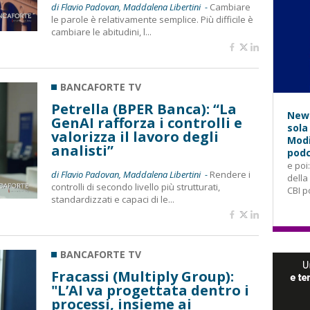
di Flavio Padovan, Maddalena Libertini -
Cambiare
le parole è relativamente semplice. Più difficile è
cambiare le abitudini, l...
BANCAFORTE TV
Petrella (BPER Banca): “La
News
GenAI rafforza i controlli e
sola
valorizza il lavoro degli
Modi
analisti”
podc
e poi
di Flavio Padovan, Maddalena Libertini -
Rendere i
della
controlli di secondo livello più strutturati,
CBI p
standardizzati e capaci di le...
BANCAFORTE TV
Fracassi (Multiply Group):
"L’AI va progettata dentro i
processi, insieme ai