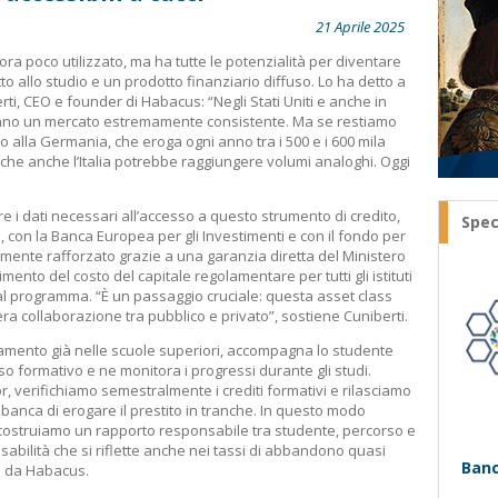
21 Aprile 2025
cora poco utilizzato, ma ha tutte le potenzialità per diventare
o allo studio e un prodotto finanziario diffuso. Lo ha detto a
ti, CEO e founder di Habacus: “Negli Stati Uniti e anche in
anno un mercato estremamente consistente. Ma se restiamo
alla Germania, che eroga ogni anno tra i 500 e i 600 mila
te che anche l’Italia potrebbe raggiungere volumi analoghi. Oggi
re i dati necessari all’accesso a questo strumento di credito,
Spec
, con la Banca Europea per gli Investimenti e con il fondo per
emente rafforzato grazie a una garanzia diretta del Ministero
ento del costo del capitale regolamentare per tutti gli istituti
 al programma. “È un passaggio cruciale: questa asset class
a collaborazione tra pubblico e privato”, sostiene Cuniberti.
tamento già nelle scuole superiori, accompagna lo studente
o formativo e ne monitora i progressi durante gli studi.
, verifichiamo semestralmente i crediti formativi e rilasciamo
 banca di erogare il prestito in tranche. In questo modo
e e costruiamo un rapporto responsabile tra studente, percorso e
abilità che si riflette anche nei tassi di abbandono quasi
Banc
ra da Habacus.