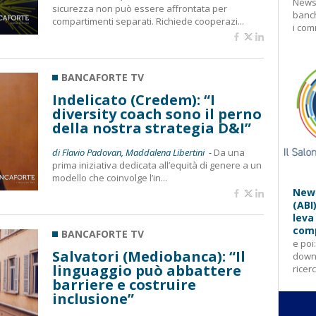
Newsl
sicurezza non può essere affrontata per
banch
compartimenti separati. Richiede cooperazi...
i com
BANCAFORTE TV
Indelicato (Credem): “I
diversity coach sono il perno
della nostra strategia D&I”
di Flavio Padovan, Maddalena Libertini -
Da una
prima iniziativa dedicata all’equità di genere a un
modello che coinvolge l’in...
News
(ABI
leva
comp
BANCAFORTE TV
e poi
Salvatori (Mediobanca): “Il
downl
linguaggio può abbattere
ricer
barriere e costruire
inclusione”