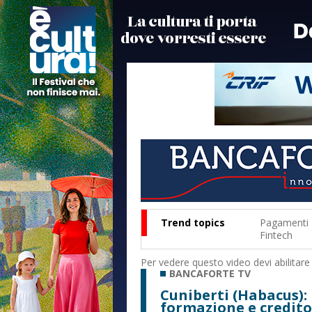
Trend topics
Pagamenti
Fintech
Per vedere questo video devi abilitare
BANCAFORTE TV
Cuniberti (Habacus):
formazione e credito 