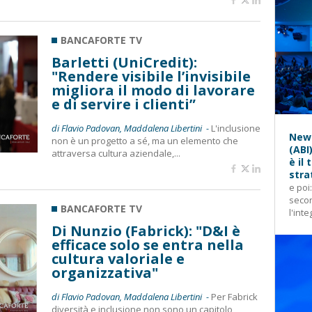
BANCAFORTE TV
Barletti (UniCredit):
"Rendere visibile l’invisibile
migliora il modo di lavorare
e di servire i clienti”
di Flavio Padovan, Maddalena Libertini -
L'inclusione
News
non è un progetto a sé, ma un elemento che
(ABI
attraversa cultura aziendale,...
è il
stra
e poi
secon
BANCAFORTE TV
l'inte
Di Nunzio (Fabrick): "D&I è
efficace solo se entra nella
cultura valoriale e
organizzativa"
di Flavio Padovan, Maddalena Libertini -
Per Fabrick
diversità e inclusione non sono un capitolo