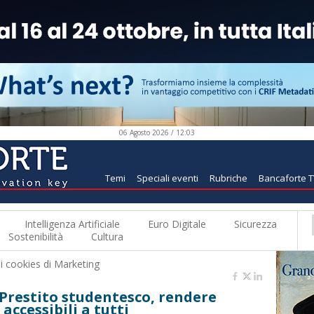
06 Agosto 2026 / 12:03
Temi
Speciali eventi
Rubriche
Bancaforte 
Intelligenza Artificiale
Euro Digitale
Sicurezza
Sostenibilità
Cultura
 i
cookies di Marketing
 Prestito studentesco, rendere
accessibili a tutti