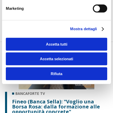
Colombo (ING Italia): "Le
Marketing
competenze digitali sono un
investimento sul futuro"
di Flavio Padovan, Maddalena Libertini -
Ridurre il divario delle
competenze digitali significa creare nuove opportunità di in...
Mostra dettagli
Accetta tutti
Accetta selezionati
Rifiuta
BANCAFORTE TV
Fineo (Banca Sella): "Voglio una
Borsa Rosa: dalla formazione alle
opportunità concrete"