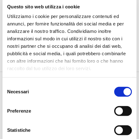
Questo sito web utilizza i cookie
Utilizziamo i cookie per personalizzare contenuti ed
BANCAFORTE TV
annunci, per fornire funzionalità dei social media e per
Catarozzo (BCC Campania Centro):
analizzare il nostro traffico. Condividiamo inoltre
"La dignità economica dei migranti
è il primo passo dell'inclusione"
informazioni sul modo in cui utilizzi il nostro sito con i
nostri partner che si occupano di analisi dei dati web,
di Flavio Padovan, Maddalena Libertini -
L'inclusione finanziaria è
pubblicità e social media, i quali potrebbero combinarle
anche uno strumento di integrazione sociale, sviluppo econ...
con altre informazioni che hai fornito loro o che hanno
raccolto dal tuo utilizzo dei loro servizi.
Selezione
Necessari
del
consenso
Preferenze
Statistiche
BANCAFORTE TV