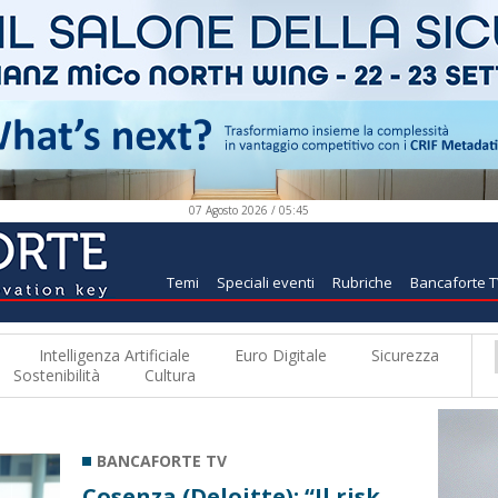
07 Agosto 2026 / 05:45
Temi
Speciali eventi
Rubriche
Bancaforte 
Intelligenza Artificiale
Euro Digitale
Sicurezza
Sostenibilità
Cultura
BANCAFORTE TV
Cosenza (Deloitte): “Il risk