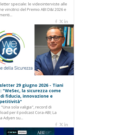
etter speciale: le videointerviste alle
e vincitrici del Premio ABI D&I 2026 e
menti...
letter 29 giugno 2026 - Tiani
): "WeSec, la sicurezza come
 di fiducia, innovazione e
etitività"
: "Una sola valigia", record di
oad per il podcast Cora-ABI; La
ca Adyen su...