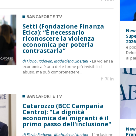
BANCAFORTE TV
Setti (Fondazione Finanza
News
Etica): “È necessario
Supe
riconoscere la violenza
2026
economica per poterla
e poi
contrastarla”
Deloi
ai pa
di Flavio Padovan, Maddalena Libertini -
La violenza
economica è una delle forme più invisibili di
abuso, ma può compromettere...
BANCAFORTE TV
Catarozzo (BCC Campania
Centro): "La dignità
economica dei migranti è il
primo passo dell'inclusione"
News
Prem
di Flavio Padovan, Maddalena Libertini -
L'inclusione