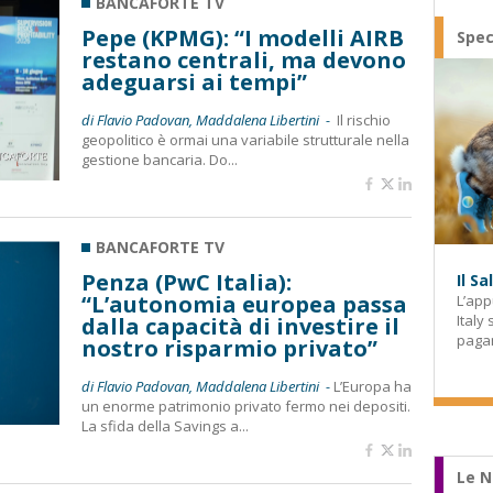
BANCAFORTE TV
Pepe (KPMG): “I modelli AIRB
Spec
restano centrali, ma devono
adeguarsi ai tempi”
di Flavio Padovan, Maddalena Libertini -
Il rischio
geopolitico è ormai una variabile strutturale nella
gestione bancaria. Do...
BANCAFORTE TV
Penza (PwC Italia):
Il S
“L’autonomia europea passa
L’app
Italy
dalla capacità di investire il
paga
nostro risparmio privato”
di Flavio Padovan, Maddalena Libertini -
L’Europa ha
un enorme patrimonio privato fermo nei depositi.
La sfida della Savings a...
Le N