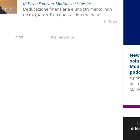
di Flavio Padovan, Maddalena Libertini -
L'educazione finanziaria è uno strumento, non
un traguardo. È da questa idea che nasc...
3/391
Pag. successiva
News
sola
Modi
podc
e poi
della
CBI p