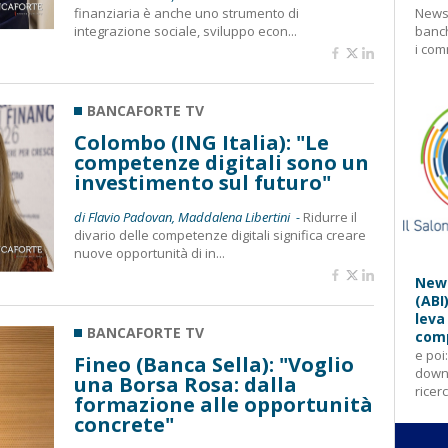
finanziaria è anche uno strumento di
Newsl
integrazione sociale, sviluppo econ...
banch
i com
BANCAFORTE TV
Colombo (ING Italia): "Le
competenze digitali sono un
investimento sul futuro"
di Flavio Padovan, Maddalena Libertini -
Ridurre il
divario delle competenze digitali significa creare
nuove opportunità di in...
News
(ABI
leva
BANCAFORTE TV
comp
e poi
Fineo (Banca Sella): "Voglio
downl
una Borsa Rosa: dalla
ricer
formazione alle opportunità
concrete"