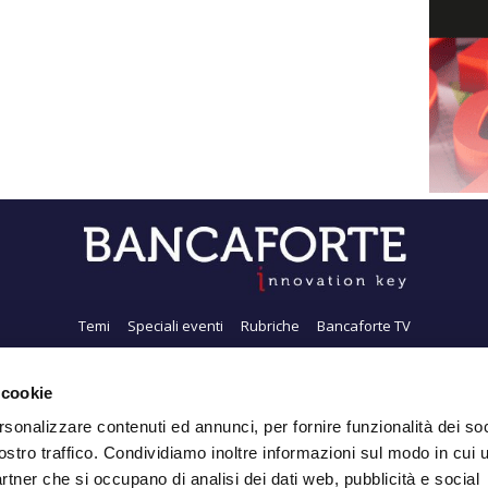
Temi
Speciali eventi
Rubriche
Bancaforte TV
i siamo
Newsletter
FeedRSS
Pubblicità
Privacy
Contatti
Accessibil
 cookie
rsonalizzare contenuti ed annunci, per fornire funzionalità dei soc
ostro traffico. Condividiamo inoltre informazioni sul modo in cui ut
Iscriviti alla Newsletter
partner che si occupano di analisi dei dati web, pubblicità e social