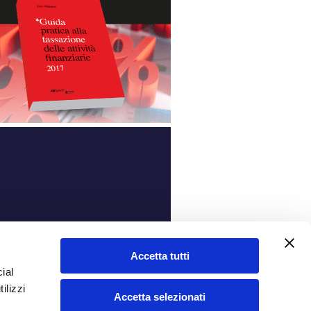
ità
Accetta tutti
ial
ilizzi
Accetta selezionati