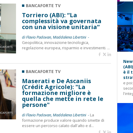
BANCAFORTE TV
Torriero (ABI): “La
complessità va governata
con una visione unitaria”
di Flavio Padovan, Maddalena Libertini -
Geopolitica, innovazione tecnologica,
regolazione europea, risparmio e investimenti. ...
News
(ABI
BANCAFORTE TV
è il
stra
Maserati e De Ascaniis
e poi
(Crédit Agricole): "La
secon
formazione migliore è
l'inte
quella che mette in rete le
persone"
di Flavio Padovan, Maddalena Libertini -
La
formazione produce valore quando smette di
essere un percorso calato dall'alto e d...