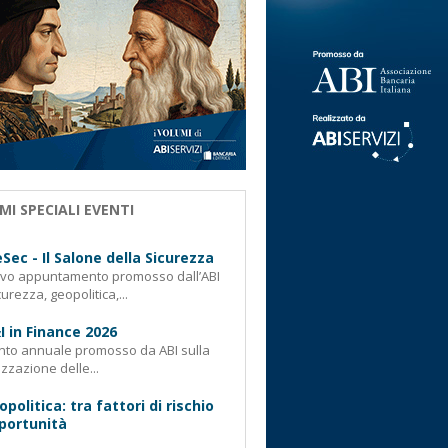
MI SPECIALI EVENTI
Sec - Il Salone della Sicurezza
ovo appuntamento promosso dall’ABI
curezza, geopolitica,...
I in Finance 2026
nto annuale promosso da ABI sulla
izzazione delle...
opolitica: tra fattori di rischio
portunità