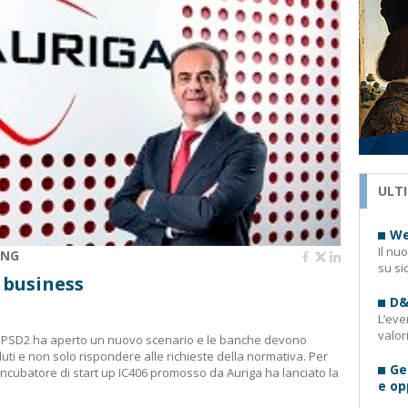
ULTI
We
Il nu
ING
su si
 business
D&
L’eve
valor
 la PSD2 ha aperto un nuovo scenario e le banche devono
luti e non solo rispondere alle richieste della normativa. Per
Ge
 incubatore di start up IC406 promosso da Auriga ha lanciato la
e op