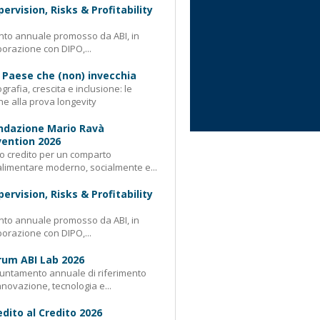
pervision, Risks & Profitability
nto annuale promosso da ABI, in
borazione con DIPO,...
 Paese che (non) invecchia
rafia, crescita e inclusione: le
e alla prova longevity
ndazione Mario Ravà
ention 2026
 credito per un comparto
limentare moderno, socialmente e...
pervision, Risks & Profitability
nto annuale promosso da ABI, in
borazione con DIPO,...
rum ABI Lab 2026
untamento annuale di riferimento
nnovazione, tecnologia e...
edito al Credito 2026