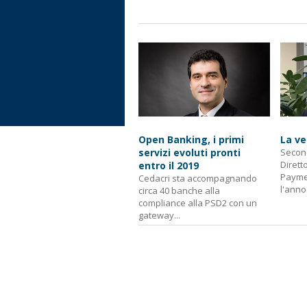
Open Banking, i primi
La ve
servizi evoluti pronti
Secon
Dirett
entro il 2019
Paymen
Cedacri sta accompagnando
l'anno.
circa 40 banche alla
compliance alla PSD2 con un
gateway...