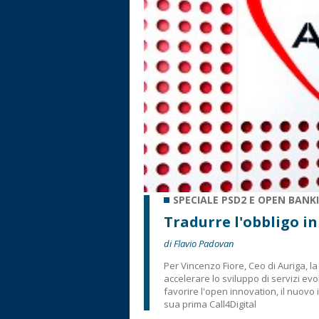
SPECIALE PSD2 E OPEN BANK
Tradurre l'obbligo in
di Flavio Padovan
Per Vincenzo Fiore, Ceo di Auriga,
accelerare lo sviluppo di servizi evo
favorire l'open innovation, il nuovo
sua prima Call4Digital