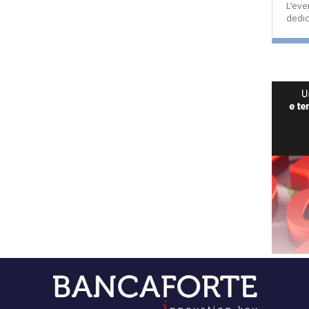
L’eve
dedic