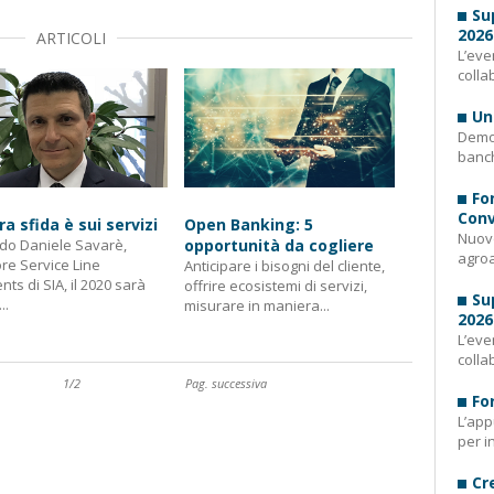
Su
2026
ARTICOLI
L’eve
colla
Un
Demog
banch
Fo
Conv
ra sfida è sui servizi
Open Banking: 5
Nuovo
do Daniele Savarè,
opportunità da cogliere
agroa
ore Service Line
Anticipare i bisogni del cliente,
ts di SIA, il 2020 sarà
offrire ecosistemi di servizi,
Su
..
misurare in maniera...
2026
L’eve
colla
1
/
2
Pag. successiva
Fo
L’app
per i
Cr