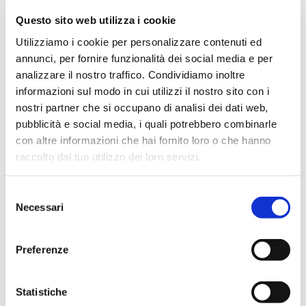
L’appuntamento annuale di riferimento per innovazione,
tecnologia e...
Questo sito web utilizza i cookie
Utilizziamo i cookie per personalizzare contenuti ed
Credito al Credito 2026
annunci, per fornire funzionalità dei social media e per
L’evento annuale promosso da ABI dedicato al Credito a
Famiglie e...
analizzare il nostro traffico. Condividiamo inoltre
informazioni sul modo in cui utilizzi il nostro sito con i
nostri partner che si occupano di analisi dei dati web,
Vai alla pagina Speciali Eventi
pubblicità e social media, i quali potrebbero combinarle
con altre informazioni che hai fornito loro o che hanno
raccolto dal tuo utilizzo dei loro servizi.
Selezione
Necessari
del
consenso
Preferenze
Statistiche