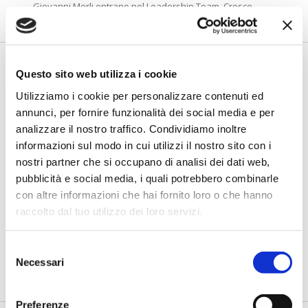
Giovanni Merli entrano nel Leadership Team. Cresce...
Questo sito web utilizza i cookie
Utilizziamo i cookie per personalizzare contenuti ed
annunci, per fornire funzionalità dei social media e per
analizzare il nostro traffico. Condividiamo inoltre
informazioni sul modo in cui utilizzi il nostro sito con i
nostri partner che si occupano di analisi dei dati web,
pubblicità e social media, i quali potrebbero combinarle
CARRIERE
FINTECH
con altre informazioni che hai fornito loro o che hanno
CheckSig rafforza la governance:
raccolto dal tuo utilizzo dei loro servizi.
Luisa Coloni Presidente
indipendente del CdA
Selezione
Esperta di cyber risk e governance assicurativa, guiderà il
Necessari
del
consiglio in una fase cru...
consenso
Preferenze