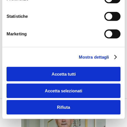
Statistiche
Marketing
CARRIERE
Mostra dettagli
Andrea Diamanti nuovo CEO di ING
Italia
Accetta tutti
di Flavio Padovan -
Guiderà la banca dal 1° gennaio 2026, con
l’obiettivo di proseguire il piano di cresc...
Accetta selezionati
Rifiuta