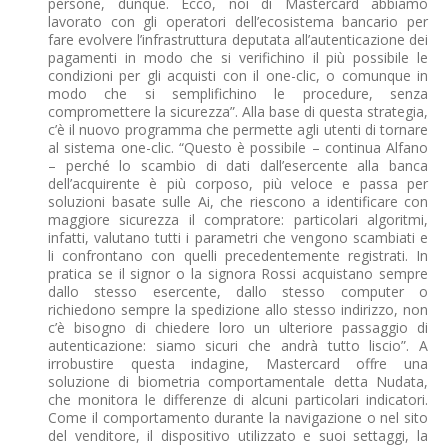
persone, dunque. Ecco, noi di Mastercard abbiamo
lavorato con gli operatori dell’ecosistema bancario per
fare evolvere l’infrastruttura deputata all’autenticazione dei
pagamenti in modo che si verifichino il più possibile le
condizioni per gli acquisti con il one-clic, o comunque in
modo che si semplifichino le procedure, senza
compromettere la sicurezza”. Alla base di questa strategia,
c’è il nuovo programma che permette agli utenti di tornare
al sistema one-clic. “Questo è possibile – continua Alfano
– perché lo scambio di dati dall’esercente alla banca
dell’acquirente è più corposo, più veloce e passa per
soluzioni basate sulle Ai, che riescono a identificare con
maggiore sicurezza il compratore: particolari algoritmi,
infatti, valutano tutti i parametri che vengono scambiati e
li confrontano con quelli precedentemente registrati. In
pratica se il signor o la signora Rossi acquistano sempre
dallo stesso esercente, dallo stesso computer o
richiedono sempre la spedizione allo stesso indirizzo, non
c’è bisogno di chiedere loro un ulteriore passaggio di
autenticazione: siamo sicuri che andrà tutto liscio”. A
irrobustire questa indagine, Mastercard offre una
soluzione di biometria comportamentale detta Nudata,
che monitora le differenze di alcuni particolari indicatori.
Come il comportamento durante la navigazione o nel sito
del venditore, il dispositivo utilizzato e suoi settaggi, la