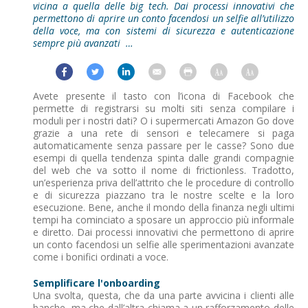
vicina a quella delle big tech. Dai processi innovativi che
permettono di aprire un conto facendosi un selfie all’utilizzo
della voce, ma con sistemi di sicurezza e autenticazione
sempre più avanzati …
Avete presente il tasto con l’icona di Facebook che
permette di registrarsi su molti siti senza compilare i
moduli per i nostri dati? O i supermercati Amazon Go dove
grazie a una rete di sensori e telecamere si paga
automaticamente senza passare per le casse? Sono due
esempi di quella tendenza spinta dalle grandi compagnie
del web che va sotto il nome di frictionless. Tradotto,
un’esperienza priva dell’attrito che le procedure di controllo
e di sicurezza piazzano tra le nostre scelte e la loro
esecuzione. Bene, anche il mondo della finanza negli ultimi
tempi ha cominciato a sposare un approccio più informale
e diretto. Dai processi innovativi che permettono di aprire
un conto facendosi un selfie alle sperimentazioni avanzate
come i bonifici ordinati a voce.
Semplificare l'onboarding
Una svolta, questa, che da una parte avvicina i clienti alle
banche, ma che dall’altra chiama a un rafforzamento delle