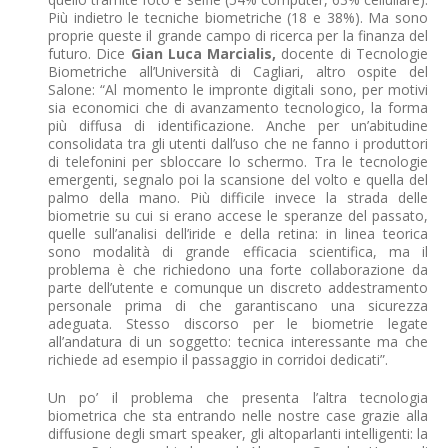
Più indietro le tecniche biometriche (18 e 38%). Ma sono
proprie queste il grande campo di ricerca per la finanza del
futuro. Dice
Gian Luca Marcialis,
docente di Tecnologie
Biometriche all’Università di Cagliari, altro ospite del
Salone: “Al momento le impronte digitali sono, per motivi
sia economici che di avanzamento tecnologico, la forma
più diffusa di identificazione. Anche per un’abitudine
consolidata tra gli utenti dall’uso che ne fanno i produttori
di telefonini per sbloccare lo schermo. Tra le tecnologie
emergenti, segnalo poi la scansione del volto e quella del
palmo della mano. Più difficile invece la strada delle
biometrie su cui si erano accese le speranze del passato,
quelle sull’analisi dell’iride e della retina: in linea teorica
sono modalità di grande efficacia scientifica, ma il
problema è che richiedono una forte collaborazione da
parte dell’utente e comunque un discreto addestramento
personale prima di che garantiscano una sicurezza
adeguata. Stesso discorso per le biometrie legate
all’andatura di un soggetto: tecnica interessante ma che
richiede ad esempio il passaggio in corridoi dedicati”.
Un po’ il problema che presenta l’altra tecnologia
biometrica che sta entrando nelle nostre case grazie alla
diffusione degli smart speaker, gli altoparlanti intelligenti: la