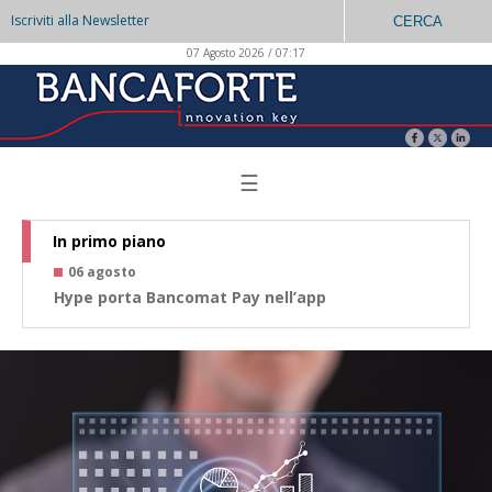
Iscriviti alla Newsletter
CERCA
07 Agosto 2026 / 07:17
☰
In primo piano
06 agosto
0
Hype porta Bancomat Pay nell’app
Co
az