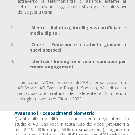
attraverso la testimonianza di aziende esterne al
settore finanziario, sugli aspetti strategici e realizzativi
dei seguenti temi:
“Mente - Robotica, intelligenza artificiale e
media digitali”
“Cuore - Emozioni e creatività guidano i
nuovi approcci”
“Identità - Immagine e valori: connubio per
creare engagement”.
L’adesione all’Osservatorio dell’ABI, organizzato da
ABIServizi (ABIEventi e Progetti Speciali), dà diritto alla
partecipazione gratuita del referente e 2 ulteriori
colleghi all’evento #ilCliente 2020.
Avanzano i riconoscimenti biometrici
Quanto alle modalità di riconoscimento degli utenti, lo
studio di ABI Lab vede in testa l’uso del video (previsioni a
fine 2019: 90% da pc, 63% da smartphone), seguito da
quello tramite foto e selfie (54% computer, 63% cellullare).