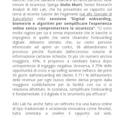
misure di sicurezza. Spiega
Giulio Murri
, Senior Research
Analyst di ABI Lab, che ha presentato un rapporto sul
tema al recente Salone dei Pagamenti (
vai allo Speciale di
Bancaforte
) nella
sessione “Digital onboarding,
biometrie e algoritmi per semplificare l’esperienza
online senza compromettere la sicurezza”
: “Ci sono
molte ragioni per cui è ormai importante che le banche si
impegnino in quello che viene chiamato l’onboarding
digitale. Abbiamo stimato che, su cento persone
interessate ad aprire un conto, 38 abbandonano il
processo perché frustrate dall’eccessivo volume di
informazione cartacee richieste. Di più. Un numero ancora
maggiore, 43%, è propenso a cambiare banca dopo
un’esperienza di ingaggio negativa. Viceversa, il 75% delle
opportunità di cross e up-selling avviene nell’arco dei primi
90 giorni dall’onboarding del cliente. E l’11 % dell’aumento
delle revenue per ogni nuovo cliente deriva proprio dalla
maggiore soddisfazione per la facilità con cui ci si
relaziona all’istituto. In sostanza, semplificare l’onboarding
è fondamentale. E il digitale è lo strumento più efficace”.
ABI Lab ha anche fatto un raffronto tra una banca online
di tipo tradizionale e un’azienda innovativa come Revolut,
tutta orientata a snellire il rapporto sul web.