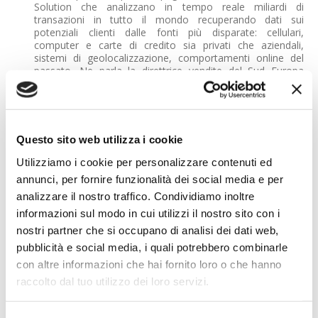
Solution che analizzano in tempo reale miliardi di
transazioni in tutto il mondo recuperando dati sui
potenziali clienti dalle fonti più disparate: cellulari,
computer e carte di credito sia privati che aziendali,
sistemi di geolocalizzazione, comportamenti online del
passato. Ne parla la direttrice vendite del Sud Europa
Carine Cartaud
, che spiega l'uso intelligente dei big data:
“Abbiamo creato un network a cui aderiscono le maggiori
banche mondiali che condividono le loro informazioni e
permettono a noi di verificare in ogni momento il grado di
affidabilità degli utenti. Per ognuno elaboriamo un
Questo sito web utilizza i cookie
punteggio nelle varie fasi del rapporto con la banca: se si
scende sotto un certo livello, l’istituto attiva verifiche
Utilizziamo i cookie per personalizzare contenuti ed
ulteriori, magari con un operatore umano, prima di dare
annunci, per fornire funzionalità dei social media e per
corso all’operazione”. Un esempio? Molte persone usano
analizzare il nostro traffico. Condividiamo inoltre
per il loro profilo bancario la stessa password con cui si
sono registrati a un servizio non altrettanto sensibile
informazioni sul modo in cui utilizzi il nostro sito con i
come l’abbonamento a una rivista, che certo non ha il
nostri partner che si occupano di analisi dei dati web,
livello di protezione di una società che gestisce miliardi di
pubblicità e social media, i quali potrebbero combinarle
euro. Ecco che in questo modo gli hacker hanno facile
accesso alle credenziali custodite dalla rivista e con
con altre informazioni che hai fornito loro o che hanno
sistemi robotici cominciano a provare la stessa password
raccolto dal tuo utilizzo dei loro servizi.
sugli accessi di centinaia di banche. “In questo caso, grazie
alla nostra rete di contatti – osserva Cartaud – riusciamo
ad accorgerci subito del pericolo e lanciamo l’allarme”.