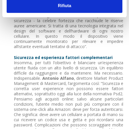
l’innesto nel display di un sensore di impronte digitali a
Rifiuta
ultrasuoni, estremamente preciso. Il secondo è il nostro
sistema Samsung Knox, che evoca – per livello di
sicurezza - la celebre fortezza che racchiude le riserve
auree americane. Si tratta di una tecnologia integrata nel
design del software e dell’hardware di ogni nostro
cellulare. In questo modo il dispositivo viene
continuamente monitorato per rilevare e impedire
all’istante eventuali tentativi di attacco”.
Sicurezza ed esperienza fattori complementari
Insomma, per tutti l’obiettivo è bilanciare un’esperienza
utente fluida con un alto livello di sicurezza. Un equilibrio
difficile da raggiungere e da mantenere. Ma necessario.
Indispensabile.
Antonio Alfano
, direttore Market Product
Management di Mastercard, l’argomenta così: “Sicurezza e
corretta user experience non possono essere fattori
alternativi, soprattutto oggi alla luce della normativa Psd2.
Pensiamo agli acquisti online: salvo alcune particolari
condizioni, l’utente medio non può più comprare con il
sistema one-click alla Amazon: deve per forza autenticarsi.
Che significa: deve avere un cellulare a portata di mano su
cui ricevere un codice usa e getta e poi ricordarsi una
password. Complicazioni che possono scoraggiare molte