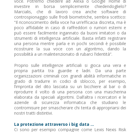
voce. Potremo chiedere ad Alexa o Google Home di
investire in borsa semplicemente chiedendoglielo?
Marcialis, che di lavoro crea anche software di
controspionaggio sulle frodi biometriche, sembra scettico:
“Il riconoscimento della voce ha un’efficacia discreta, ma è
poco affidabile in caso di raffreddori o rumori esterni e
può essere facilmente ingannato da buoni imitatori o da
strumenti di intelligenza artificiale. Basta infatti registrare
una persona mentre parla e in pochi secondi è possibile
ricostruire la sua voce con un algoritmo, dando la
possibilità a un malintenzionato di rubarci l’identità”.
Proprio sulle intelligenze artificiali si gioca una vera e
propria partita tra guardie e ladri. Da una parte
organizzazioni criminali con grandi abilità informatiche in
grado di tradurre in codici di sblocco, per esempio,
l’impronta del dito lasciata su un bicchiere al bar o di
riprodurre il volto di una persona con una mascherina
elaborata da speciali algoritmi. Dall’altra i ricercatori e le
aziende di sicurezza informatica che studiano le
contromisure per smascherare chi tenta di appropriarsi dei
nostri tratti distintivi.
La protezione attraverso i big data ...
Ci sono per esempio compagnie come Lexis Nexis Risk