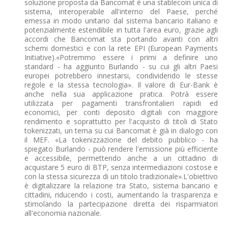
soluzione proposta da Bancomat è una stablecoin unica di
sistema, interoperabile all'interno del Paese, perché
emessa in modo unitario dal sistema bancario italiano e
potenzialmente estendibile in tutta l'area euro, grazie agli
accordi che Bancomat sta portando avanti con altri
schemi domestici e con la rete EPI (European Payments
Initiative).«Potremmo essere i primi a definire uno
standard - ha aggiunto Burlando - su cui gli altri Paesi
europei potrebbero innestarsi, condividendo le stesse
regole e la stessa tecnologia». Il valore di Eur-Bank è
anche nella sua applicazione pratica. Potrà essere
utilizzata per pagamenti transfrontalieri rapidi ed
economici, per conti deposito digitali con maggiore
rendimento e soprattutto per l'acquisto di titoli di Stato
tokenizzati, un tema su cui Bancomat è già in dialogo con
il MEF. «La tokenizzazione del debito pubblico - ha
spiegato Burlando - può rendere l'emissione più efficiente
e accessibile, permettendo anche a un cittadino di
acquistare 5 euro di BTP, senza intermediazioni costose e
con la stessa sicurezza di un titolo tradizionale».L'obiettivo
è digitalizzare la relazione tra Stato, sistema bancario e
cittadini, riducendo i costi, aumentando la trasparenza e
stimolando la partecipazione diretta dei risparmiatori
all'economia nazionale.