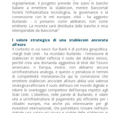
regolamentati. Il progetto prevede che siano le banche
italiane a emettere la stablecoin, mentre Bancomat
fornirà l'infrastruttura tecnologica, la governance e la
connessione con le reti europee. «Noi - ha aggiunto
Burlando - ci poniamo come abilitatori, non come
emittenti. La moneta sarà distribuita dalle banche e resa
interoperabile da Bancomat"
l valore strategico di una stablecoin ancorata
all'euro
Il contesto in cui nasce Eur-Bank è di portata geopolitica.
«Negli Stati Uniti - ha ricordato Burlando - l'emissione di
stablecoin in dollari rafforza il ruolo del dollaro stesso,
perché crea una domanda aggiuntiva di titoli del Tesoro
americano. n Europa, invece, non abbiamo ancora
un'infrastruttura analoga, e questo ci penalizza in termini
di competitività monetaria».Da qui la convinzione che
emettere stablecoin ancorate all'euro abbia una valenza
strategica:rafforzare il ruolo dell'euro nel mondo digitale e
ridurre lo svantaggio competitivo dell'Europa rispetto agli
Stati Uniti. L'obiettivo, nelle parole di Burlando, è «dare
vita a un'infrastruttura di pagamento più efficiente per i
cittadini europei, ma anche più interessante per gli
investitori internazionali, che potrebbero trovare nell'euro
digitale una valuta più sicura e stabile delle stablecoin in