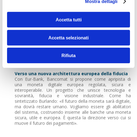
pagamento, loyalty e interoperabilità europea.
Mostra dettagli
Bancomat Club e l'esperienza utente europea
All'interno di questo ecosistema si colloca anche
Accetta tutti
Bancomat Club, il programma di fidelizzazione lanciato al
Salone dei Pagamenti. Chi paga tramite la piattaforma
Bancomat può accedere a premi, promozioni e vantaggi
Accetta selezionati
personalizzati, legati a partnership nei settori sport, cultura
e musica. È un'iniziativa ancora rara in Europa - presente
solo in Portogallo e pochi altri Paesi - che trasforma il
Rifiuta
pagamento in un'esperienza di relazione tra banche,
esercenti e cittadini.
Verso una nuova architettura europea della fiducia
Con Eur-Bank, Bancomat si propone come apripista di
una moneta digitale europea regolata, sicura e
interoperabile. Un progetto che unisce tecnologia e
sovranità, fiducia e visione industriale. Come ha
sintetizzato Burlando: «Il futuro della moneta sarà digitale,
ma dovrà restare umano. Vogliamo essere gli abilitatori
del sistema, costruendo insieme alle banche una moneta
sicura, utile e europea. È questa la direzione verso cui si
muove il futuro dei pagamenti».