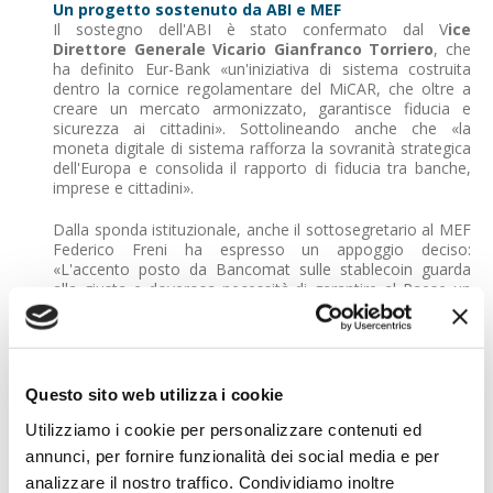
Un progetto sostenuto da ABI e MEF
Il sostegno dell'ABI è stato confermato dal V
ice
Direttore Generale Vicario Gianfranco Torriero
, che
ha definito Eur-Bank «un'iniziativa di sistema costruita
dentro la cornice regolamentare del MiCAR, che oltre a
creare un mercato armonizzato, garantisce fiducia e
sicurezza ai cittadini». Sottolineando anche che «la
moneta digitale di sistema rafforza la sovranità strategica
dell'Europa e consolida il rapporto di fiducia tra banche,
imprese e cittadini».
Dalla sponda istituzionale, anche il sottosegretario al MEF
Federico Freni ha espresso un appoggio deciso:
«L'accento posto da Bancomat sulle stablecoin guarda
alla giusta e doverosa necessità di garantire al Paese un
ruolo di primo piano nella costruzione del nuovo
ecosistema digitale, facendo leva su efficienza,
trasparenza e velocità. Garantire l'emissione sicura di una
stablecoin di sistema ancorata all'euro è presupposto
fondamentale per alimentare e blindare quel patto di
Questo sito web utilizza i cookie
fiducia tra banche, operatori e cittadini che è alla base
della nuova economia digitale».
Utilizziamo i cookie per personalizzare contenuti ed
annunci, per fornire funzionalità dei social media e per
Un'infrastruttura pronta: il 2026 come traguardo
analizzare il nostro traffico. Condividiamo inoltre
Bancomat ha già avviato un dialogo formale con Banca