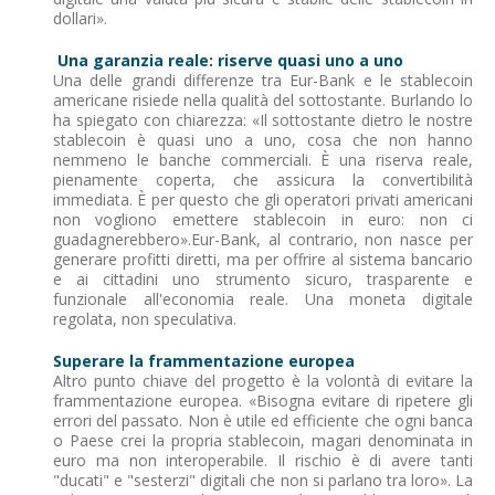
dollari».
Una garanzia reale: riserve quasi uno a uno
Una delle grandi differenze tra Eur-Bank e le stablecoin
americane risiede nella qualità del sottostante. Burlando lo
ha spiegato con chiarezza: «Il sottostante dietro le nostre
stablecoin è quasi uno a uno, cosa che non hanno
nemmeno le banche commerciali. È una riserva reale,
pienamente coperta, che assicura la convertibilità
immediata. È per questo che gli operatori privati americani
non vogliono emettere stablecoin in euro: non ci
guadagnerebbero».Eur-Bank, al contrario, non nasce per
generare profitti diretti, ma per offrire al sistema bancario
e ai cittadini uno strumento sicuro, trasparente e
funzionale all'economia reale. Una moneta digitale
regolata, non speculativa.
Superare la frammentazione europea
Altro punto chiave del progetto è la volontà di evitare la
frammentazione europea. «Bisogna evitare di ripetere gli
errori del passato. Non è utile ed efficiente che ogni banca
o Paese crei la propria stablecoin, magari denominata in
euro ma non interoperabile. Il rischio è di avere tanti
"ducati" e "sesterzi" digitali che non si parlano tra loro». La