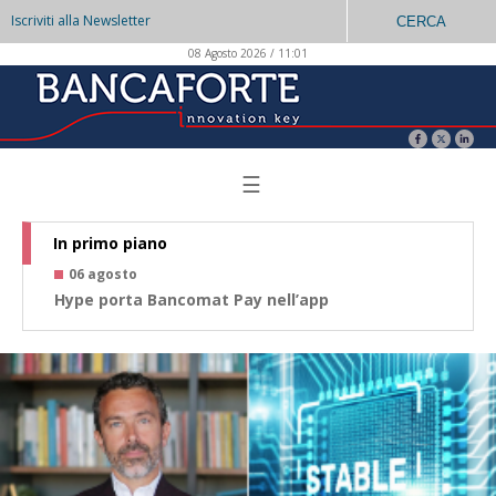
Iscriviti alla Newsletter
CERCA
08 Agosto 2026 / 11:01
☰
In primo piano
06 agosto
0
Hype porta Bancomat Pay nell’app
Co
az