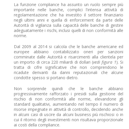
La funzione compliance ha assunto un ruolo sempre più
importante nelle banche, complici l'intensa attività di
regolamentazione che ha investito il settore finanziario
negli ultimi anni e quella di enforcement da parte delle
Autorità di vigilanza sulla capacità delle banche di gestire
adeguatamente i rischi, inclusi quelli di non conformità alle
norme.
Dal 2009 al 2014 si calcola che le banche americane ed
europee abbiano contabilizzato oneri per sanzioni
comminate dalle Autorità e risarcimenti alla clientela per
un importo di circa 220 miliardi di dollari (
vedi figura 1
). Si
tratta di cifre significative che non comprendono le
ricadute derivanti da danni reputazionali che alcune
condotte spesso si portano dietro.
Non sorprende quindi che le banche abbiano
progressivamente rafforzato i presidi sulla gestione del
rischio di non conformità alle norme, elevandone gli
standard qualitativi, aumentando nel tempo il numero di
risorse impegnate in attività di controllo, decidendo anche
in alcuni casi di uscire da alcuni business più rischiosi o in
cui il ritorno degli investimenti non risultava proporzionale
ai costi della compliance.