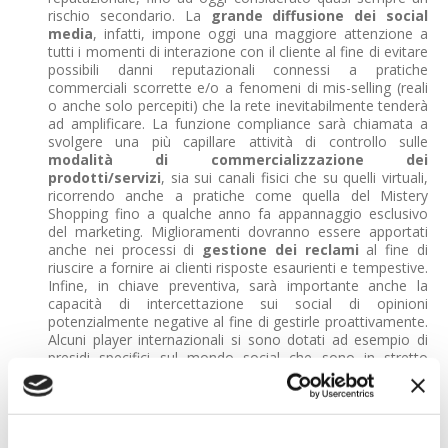
rischio secondario. La
grande diffusione dei social
media
, infatti, impone oggi una maggiore attenzione a
tutti i momenti di interazione con il cliente al fine di evitare
possibili danni reputazionali connessi a pratiche
commerciali scorrette e/o a fenomeni di mis-selling (reali
o anche solo percepiti) che la rete inevitabilmente tenderà
ad amplificare. La funzione compliance sarà chiamata a
svolgere una più capillare attività di controllo sulle
modalità di commercializzazione dei
prodotti/servizi
, sia sui canali fisici che su quelli virtuali,
ricorrendo anche a pratiche come quella del Mistery
Shopping fino a qualche anno fa appannaggio esclusivo
del marketing. Miglioramenti dovranno essere apportati
anche nei processi di
gestione dei reclami
al fine di
riuscire a fornire ai clienti risposte esaurienti e tempestive.
Infine, in chiave preventiva, sarà importante anche la
capacità di intercettazione sui social di opinioni
potenzialmente negative al fine di gestirle proattivamente.
Alcuni player internazionali si sono dotati ad esempio di
presidi specifici sul mondo social che sono in stretto
contatto anche con la funzione compliance per gli aspetti
di competenza.
L’analisi del rischio di non conformità