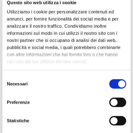
Un terzo fattore è la capacità di analisi dei fenomeni di
Questo sito web utilizza i cookie
rischio e poi il passaggio da un
approccio backward
looking
(guardo cosa avvenuto in passato e cerco di
Utilizziamo i cookie per personalizzare contenuti ed
allineare i miei processi alle aree di miglioramento
annunci, per fornire funzionalità dei social media e per
riscontrate) a un
approccio forward looking
(cerco di
analizzare il nostro traffico. Condividiamo inoltre
capire in anticipo i nuovi rischi da gestire e mi organizzo
per tempo). Sul primo fronte, la capacità di elaborare
informazioni sul modo in cui utilizzi il nostro sito con i
grandi quantità di dati, anche attraverso il ricorso a
nostri partner che si occupano di analisi dei dati web,
tecniche di analytics, rappresenta sempre di più un fattore
pubblicità e social media, i quali potrebbero combinarle
critico di successo nell’attività di controllo dei rischi, inclusi
quelli di non conformità alle norme. Questo richiederà
con altre informazioni che hai fornito loro o che hanno
verosimilmente l’investimento in nuova strumentazione IT,
raccolto dal tuo utilizzo dei loro servizi.
più potente e in grado di sfruttare le potenzialità offerte
dai big data.
Selezione
Sul fronte dell’approccio prospettico, invece, così come già
Necessari
del
avviene per altre funzioni di controllo aziendali, si
richiederà sempre di più anche alla compliance di avere un
consenso
approccio forward looking, capace di indirizzare in modo
Preferenze
ancor più efficace le scelte di business sotto il profilo del
rischio di non conformità. Modelli quantitativi mutuati dal
mondo del
Risk Management
dovranno soppiantare
approcci alla valutazione del rischio di natura quasi sempre
Statistiche
qualitativa e basati su autovalutazioni fatte direttamente
dalla funzione di compliance. Possibili sinergie potranno