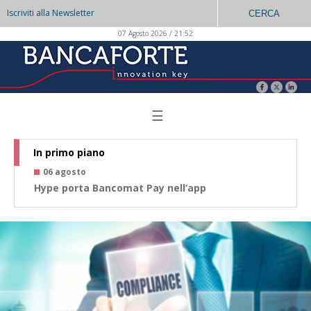
Iscriviti alla Newsletter
CERCA
07 Agosto 2026 / 21:52
☰
In primo piano
06 agosto
0
Hype porta Bancomat Pay nell’app
Co
az