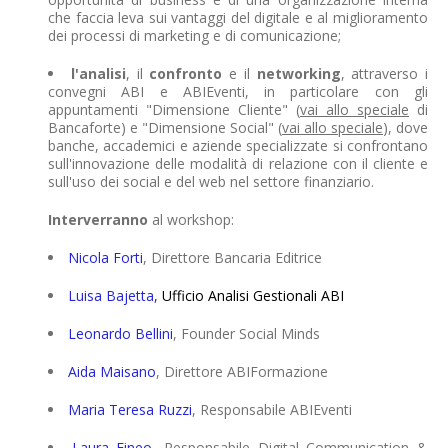
che faccia leva sui vantaggi del digitale e al miglioramento
dei processi di marketing e di comunicazione;
l'analisi
, il
confronto
e il
networking
, attraverso i
convegni ABI e ABIEventi, in particolare con gli
appuntamenti "Dimensione Cliente" (
vai allo speciale
di
Bancaforte) e "Dimensione Social" (
vai allo speciale
), dove
banche, accademici e aziende specializzate si confrontano
sull'innovazione delle modalità di relazione con il cliente e
sull'uso dei social e del web nel settore finanziario.
Interverranno
al workshop:
Nicola Forti
, Direttore Bancaria Editrice
Luisa Bajetta,
Ufficio Analisi Gestionali ABI
Leonardo Bellini
, Founder Social Minds
Aida Maisano
, Direttore ABIFormazione
Maria Teresa Ruzzi
, Responsabile ABIEventi
Laura Fineo
, Responsabile Digital Communication &