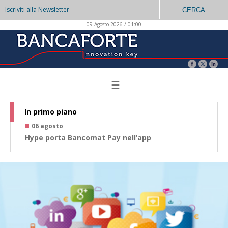
Iscriviti alla Newsletter
CERCA
09 Agosto 2026 / 01:00
☰
In primo piano
06 agosto
0
Hype porta Bancomat Pay nell’app
Co
az