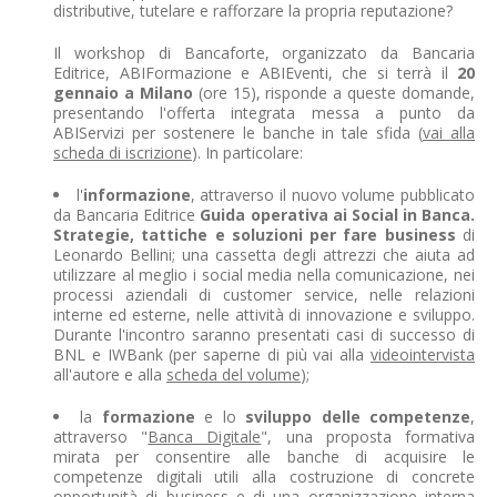
distributive, tutelare e rafforzare la propria reputazione?
Il workshop di Bancaforte, organizzato da Bancaria
Editrice, ABIFormazione e ABIEventi, che si terrà il
20
gennaio a Milano
(ore 15), risponde a queste domande,
presentando l'offerta integrata messa a punto da
ABIServizi per sostenere le banche in tale sfida (
vai alla
scheda di iscrizione
). In particolare:
l'
informazione
, attraverso il nuovo volume pubblicato
da Bancaria Editrice
Guida operativa ai Social in Banca.
Strategie, tattiche e soluzioni per fare business
di
Leonardo Bellini; una cassetta degli attrezzi che aiuta ad
utilizzare al meglio i social media nella comunicazione, nei
processi aziendali di customer service, nelle relazioni
interne ed esterne, nelle attività di innovazione e sviluppo.
Durante l'incontro saranno presentati casi di successo di
BNL e IWBank (per saperne di più vai alla
videointervista
all'autore e alla
scheda del volume
);
la
formazione
e lo
sviluppo delle competenze
,
attraverso "
Banca Digitale
", una proposta formativa
mirata per consentire alle banche di acquisire le
competenze digitali utili alla costruzione di concrete
opportunità di business e di una organizzazione interna