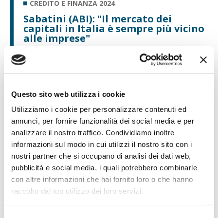
CREDITO E FINANZA 2024
Sabatini (ABI): "Il mercato dei
capitali in Italia è sempre più vicino
alle imprese"
di Flavio Padovan, Maddalena Libertini -
"Per avvicinare le
imprese al mercato dei capitali, bisogna continuare a
semplificare...
Questo sito web utilizza i cookie
Utilizziamo i cookie per personalizzare contenuti ed
annunci, per fornire funzionalità dei social media e per
analizzare il nostro traffico. Condividiamo inoltre
informazioni sul modo in cui utilizzi il nostro sito con i
nostri partner che si occupano di analisi dei dati web,
pubblicità e social media, i quali potrebbero combinarle
con altre informazioni che hai fornito loro o che hanno
raccolto dal tuo utilizzo dei loro servizi.
CREDITO E FINANZA 2024
Panella (Be Shaping The Future):
Selezione