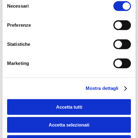
“Accesso al credito più facile per le
Necessari
del
imprese con i canali digitali evoluti”
consenso
di Flavio Padovan, Maddalena Libertini -
Per le banche i canali
Preferenze
digitali dedicati alle imprese sono importanti non solo per le...
Statistiche
Marketing
Mostra dettagli
CREDITO E FINANZA 2024
Accetta tutti
Macchi (KPMG): "Il ruolo del credito
per la transizione energetica"
Accetta selezionati
di Flavio Padovan, Maddalena Libertini -
"Misurare il livello delle
emissioni finanziate attraverso prestiti e crediti, defini...