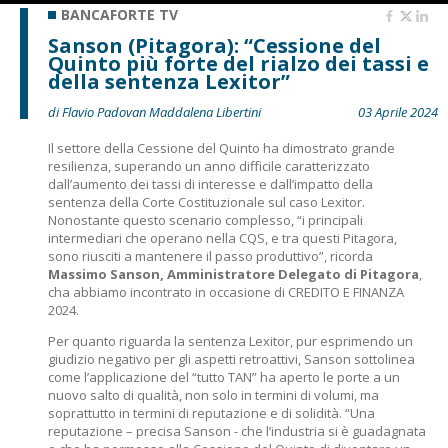
BANCAFORTE TV
Sanson (Pitagora): “Cessione del
Quinto più forte del rialzo dei tassi e
della sentenza Lexitor”
di Flavio Padovan Maddalena Libertini
03 Aprile 2024
Il settore della Cessione del Quinto ha dimostrato grande
resilienza, superando un anno difficile caratterizzato
dall’aumento dei tassi di interesse e dall’impatto della
sentenza della Corte Costituzionale sul caso Lexitor.
Nonostante questo scenario complesso, “i principali
intermediari che operano nella CQS, e tra questi Pitagora,
sono riusciti a mantenere il passo produttivo”, ricorda
Massimo Sanson, Amministratore Delegato di Pitagora
,
cha abbiamo incontrato in occasione di CREDITO E FINANZA
2024.
Per quanto riguarda la sentenza Lexitor, pur esprimendo un
giudizio negativo per gli aspetti retroattivi, Sanson sottolinea
come l’applicazione del “tutto TAN” ha aperto le porte a un
nuovo salto di qualità, non solo in termini di volumi, ma
soprattutto in termini di reputazione e di solidità. “Una
reputazione – precisa Sanson - che l’industria si è guadagnata