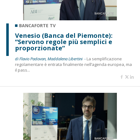
BANCAFORTE TV
Venesio (Banca del Piemonte):
“Servono regole più semplici e
proporzionate”
di Flavio Padovan, Maddalena Libertini -
La semplificazione
regolamentare è entrata finalmente nell’agenda europea, ma
il pass...