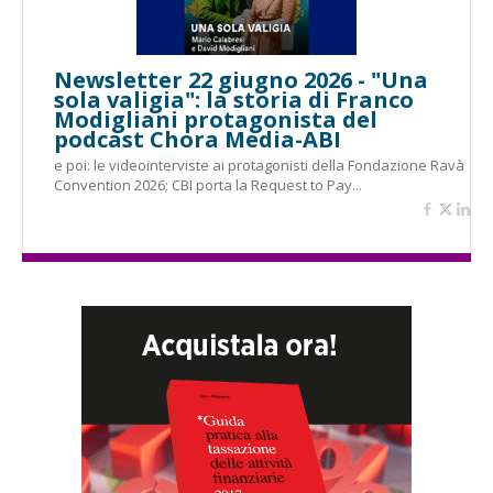
Newsletter 22 giugno 2026 - "Una
sola valigia": la storia di Franco
Modigliani protagonista del
podcast Chora Media-ABI
e poi: le videointerviste ai protagonisti della Fondazione Ravà
Convention 2026; CBI porta la Request to Pay...