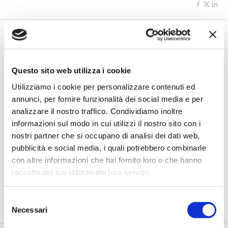
Questo sito web utilizza i cookie
Utilizziamo i cookie per personalizzare contenuti ed
annunci, per fornire funzionalità dei social media e per
analizzare il nostro traffico. Condividiamo inoltre
informazioni sul modo in cui utilizzi il nostro sito con i
BANCAFORTE TV
nostri partner che si occupano di analisi dei dati web,
Giuppa (BCC Roma): “Da senzatetto
pubblicità e social media, i quali potrebbero combinarle
a giardinieri urbani, così l’inclusione
diventa lavoro”
con altre informazioni che hai fornito loro o che hanno
raccolto dal tuo utilizzo dei loro servizi.
di Flavio Padovan, Maddalena Libertini -
Restituire una
possibilità di lavoro a persone senza dimora e, nello stesso
tempo, c...
Selezione
Necessari
del
consenso