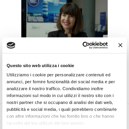
BANCAFORTE TV
Petrella (BPER Banca): “La GenAI
Questo sito web utilizza i cookie
rafforza i controlli e valorizza il
lavoro degli analisti”
Utilizziamo i cookie per personalizzare contenuti ed
annunci, per fornire funzionalità dei social media e per
di Flavio Padovan, Maddalena Libertini -
Rendere i controlli di
analizzare il nostro traffico. Condividiamo inoltre
secondo livello più strutturati, standardizzati e capaci di le...
informazioni sul modo in cui utilizzi il nostro sito con i
nostri partner che si occupano di analisi dei dati web,
pubblicità e social media, i quali potrebbero combinarle
con altre informazioni che hai fornito loro o che hanno
raccolto dal tuo utilizzo dei loro servizi.