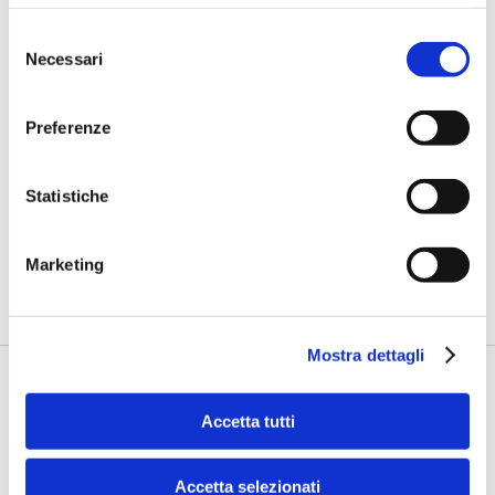
Selezione
Necessari
del
consenso
Preferenze
BANCAFORTE TV
Fracassi (Multiply Group): "L’AI va
progettata dentro i processi,
Statistiche
insieme ai controlli”
di Flavio Padovan, Maddalena Libertini -
I proof of concept
Marketing
realizzati con l'AI funzionano. Spesso sorprendono per la
qualità ...
Mostra dettagli
Accetta tutti
Accetta selezionati