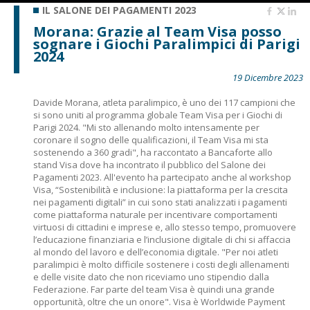
IL SALONE DEI PAGAMENTI 2023
Morana: Grazie al Team Visa posso
sognare i Giochi Paralimpici di Parigi
2024
19 Dicembre 2023
Davide
Morana
, atleta paralimpico, è uno dei 117 campioni che
si sono uniti al programma globale Team Visa per i Giochi di
Parigi 2024. "Mi sto allenando molto intensamente per
coronare il sogno delle qualificazioni, il Team Visa mi sta
sostenendo a 360 gradi", ha raccontato a Bancaforte allo
stand Visa dove ha incontrato il pubblico del Salone dei
Pagamenti 2023. All'evento ha partecipato anche al workshop
Visa, “Sostenibilità e inclusione: la piattaforma per la crescita
nei pagamenti digitali”
in cui sono stati analizzati i pagamenti
come piattaforma naturale per incentivare comportamenti
virtuosi di cittadini e imprese e, allo stesso tempo, promuovere
l’educazione finanziaria e l’inclusione digitale di chi si affaccia
al mondo del lavoro e dell’economia digitale. "Per noi atleti
paralimpici è molto difficile sostenere i costi degli allenamenti
e delle visite dato che non riceviamo uno stipendio dalla
Federazione. Far parte del team Visa è quindi una grande
opportunità, oltre che un onore". Visa è Worldwide Payment