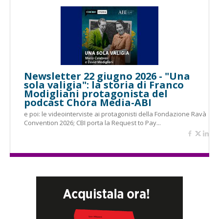
Newsletter 22 giugno 2026 - "Una
sola valigia": la storia di Franco
Modigliani protagonista del
podcast Chora Media-ABI
e poi: le videointerviste ai protagonisti della Fondazione Ravà
Convention 2026; CBI porta la Request to Pay...