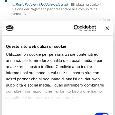
di Flavio Padovan, Maddalena Libertini -
Blindata ha scelto il
Salone dei Pagamenti per presentare alla comunità del
settore l...
Questo sito web utilizza i cookie
Utilizziamo i cookie per personalizzare contenuti ed
annunci, per fornire funzionalità dei social media e per
analizzare il nostro traffico. Condividiamo inoltre
informazioni sul modo in cui utilizzi il nostro sito con i
nostri partner che si occupano di analisi dei dati web,
IL SALONE DEI PAGAMENTI 2023
pubblicità e social media, i quali potrebbero combinarle
Conti virtuali, con VAM di Intesa
con altre informazioni che hai fornito loro o che hanno
Sanpaolo si gestiscono in modalità
self-service
raccolto dal tuo utilizzo dei loro servizi.
di Flavio Padovan, Maddalena Libertini -
Si chiama VAM - Virtual
Selezione
Account Management la piattaforma innovativa che Intesa