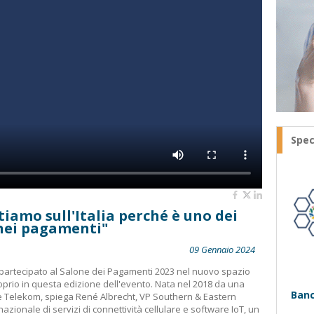
Spec
tiamo sull'Italia perché è uno dei
 nei pagamenti"
09 Gennaio 2024
 partecipato al Salone dei Pagamenti 2023 nel nuovo spazio
oprio in questa edizione dell'evento. Nata nel 2018 da una
Banc
e Telekom, spiega René Albrecht, VP Southern & Eastern
zionale di servizi di connettività cellulare e software IoT, un