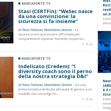
WeSe
BANCAFORTE TV
Rott
resi
Stasi (CERTFin): “WeSec nasce
un i
da una convinzione: la
e poi
sicurezza si fa insieme”
verso
di Flavio Padovan, Maddalena Libertini -
La
sicurezza non può essere affrontata per
compartimenti separati. Richiede cooperazi...
BANCAFORTE TV
Indelicato (Credem): “I
diversity coach sono il perno
della nostra strategia D&I”
News
di Flavio Padovan, Maddalena Libertini -
Da una
(ABI
prima iniziativa dedicata all’equità di genere a un
è il
modello che coinvolge l’in...
stra
e poi
secon
l'inte