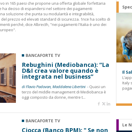
tivo in 165 paesi che propone una offerta globale forfettaria
Spec
e ha deciso di espandersi nel settore dei pagamenti
a soluzione che punta su modularità e integrabilità,
a del prezzo ed elevati standard di sicurezza. 1nce ha scelto di
nti perché, dice Albrecth, "nei pagamenti l'Italia è uno dei
europeo".
BANCAFORTE TV
Rebughini (Mediobanca): “La
D&I crea valore quando è
Il S
integrata nel business”
L’app
Italy
di Flavio Padovan, Maddalena Libertini -
Quasi un
paga
terzo del middle management di Mediobanca è
oggi composto da donne, mentre t...
BANCAFORTE TV
Le N
Ciocca (Banco BPM): " Se non