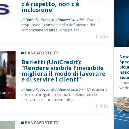
c'è rispetto, non c'è
inclusione"
di Flavio Padovan, Maddalena Libertini -
Duemila
responsabili coinvolti nella definizione dei
comportamenti attesi, una palest...
BANCAFORTE TV
News
Barletti (UniCredit):
Spec
"Rendere visibile l’invisibile
Sicu
nasc
migliora il modo di lavorare
sicu
e di servire i clienti”
e poi
works
di Flavio Padovan, Maddalena Libertini -
L'inclusione
non è un progetto a sé, ma un elemento che
attraversa cultura aziendale,...
BANCAFORTE TV