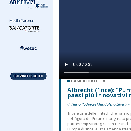
BANCAFORTE TV
Albrecht (1nce): "Pun
paesi più innovativi
di Flavio Padovan Maddalena Libertini
1nce è una delle fintech che hanno
dell'Agorà del Futuro, inaugurato pr
partnership strategica con Deutsch
Europe di 1nce, è una azienda interna