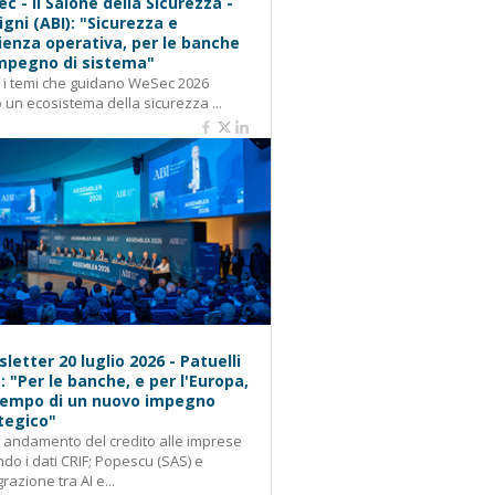
c - Il Salone della Sicurezza -
igni (ABI): "Sicurezza e
lienza operativa, per le banche
mpegno di sistema"
: i temi che guidano WeSec 2026
 un ecosistema della sicurezza ...
letter 20 luglio 2026 - Patuelli
): "Per le banche, e per l'Europa,
 tempo di un nuovo impegno
tegico"
: andamento del credito alle imprese
do i dati CRIF; Popescu (SAS) e
grazione tra AI e...