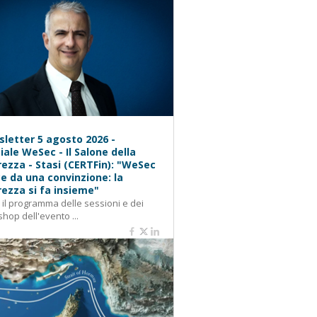
letter 5 agosto 2026 -
iale WeSec - Il Salone della
rezza - Stasi (CERTFin): "WeSec
e da una convinzione: la
rezza si fa insieme"
: il programma delle sessioni e dei
hop dell'evento ...