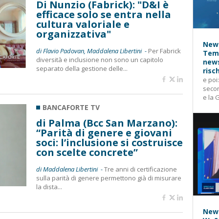
Di Nunzio (Fabrick): "D&I è
efficace solo se entra nella
cultura valoriale e
organizzativa"
News
di Flavio Padovan, Maddalena Libertini -
Per Fabrick
Temp
diversità e inclusione non sono un capitolo
news
separato della gestione delle...
risc
e poi
secon
e la 
BANCAFORTE TV
di Palma (Bcc San Marzano):
“Parità di genere e giovani
soci: l’inclusione si costruisce
con scelte concrete”
di Maddalena Libertini -
Tre anni di certificazione
sulla parità di genere permettono già di misurare
la dista...
News