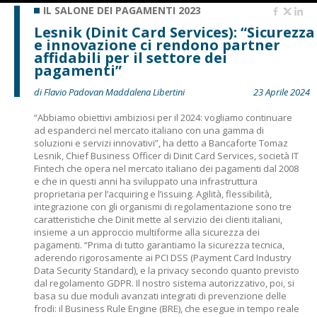
IL SALONE DEI PAGAMENTI 2023
Lesnik (Dinit Card Services): “Sicurezza
e innovazione ci rendono partner
affidabili per il settore dei
pagamenti”
di Flavio Padovan Maddalena Libertini
23 Aprile 2024
“Abbiamo obiettivi ambiziosi per il 2024: vogliamo continuare
ad espanderci nel mercato italiano con una gamma di
soluzioni e servizi innovativi”, ha detto a Bancaforte Tomaz
Lesnik, Chief Business Officer di Dinit Card Services, società IT
Fintech che opera nel mercato italiano dei pagamenti dal 2008
e che in questi anni ha sviluppato una infrastruttura
proprietaria per l’acquiring e l’issuing. Agilità, flessibilità,
integrazione con gli organismi di regolamentazione sono tre
caratteristiche che Dinit mette al servizio dei clienti italiani,
insieme a un approccio multiforme alla sicurezza dei
pagamenti. “Prima di tutto garantiamo la sicurezza tecnica,
aderendo rigorosamente ai PCI DSS (Payment Card Industry
Data Security Standard), e la privacy secondo quanto previsto
dal regolamento GDPR. Il nostro sistema autorizzativo, poi, si
basa su due moduli avanzati integrati di prevenzione delle
frodi: il Business Rule Engine (BRE), che esegue in tempo reale