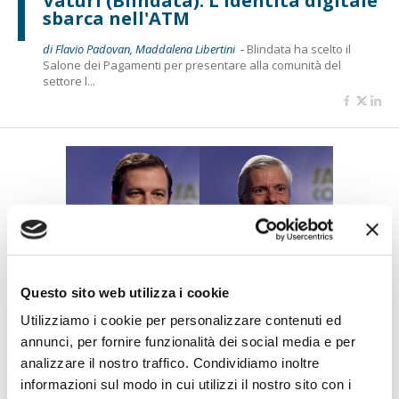
Vaturi (Blindata): L'identità digitale
sbarca nell'ATM
di Flavio Padovan, Maddalena Libertini -
Blindata ha scelto il
Salone dei Pagamenti per presentare alla comunità del
settore l...
Questo sito web utilizza i cookie
IL SALONE DEI PAGAMENTI 2023
Utilizziamo i cookie per personalizzare contenuti ed
Conti virtuali, con VAM di Intesa
annunci, per fornire funzionalità dei social media e per
Sanpaolo si gestiscono in modalità
analizzare il nostro traffico. Condividiamo inoltre
self-service
informazioni sul modo in cui utilizzi il nostro sito con i