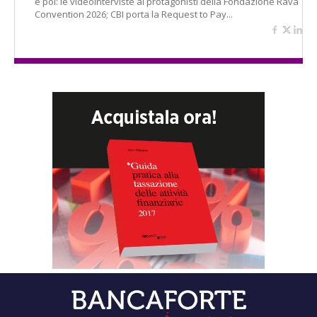
e poi: le videointerviste ai protagonisti della Fondazione Ravà
Convention 2026; CBI porta la Request to Pay...