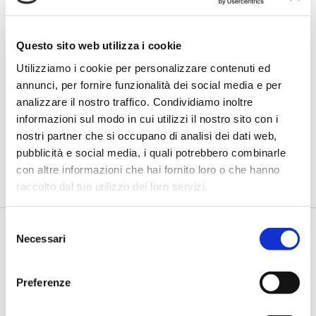
Questo sito web utilizza i cookie
Utilizziamo i cookie per personalizzare contenuti ed
IL SALONE DEI PAGAMENTI 2023
annunci, per fornire funzionalità dei social media e per
Conti virtuali, con VAM di Intesa
analizzare il nostro traffico. Condividiamo inoltre
Sanpaolo si gestiscono in modalità
self-service
informazioni sul modo in cui utilizzi il nostro sito con i
nostri partner che si occupano di analisi dei dati web,
di Flavio Padovan, Maddalena Libertini -
Si chiama VAM - Virtual
pubblicità e social media, i quali potrebbero combinarle
Account Management la piattaforma innovativa che Intesa
con altre informazioni che hai fornito loro o che hanno
Sanpa...
raccolto dal tuo utilizzo dei loro servizi.
Selezione
Necessari
del
consenso
Preferenze