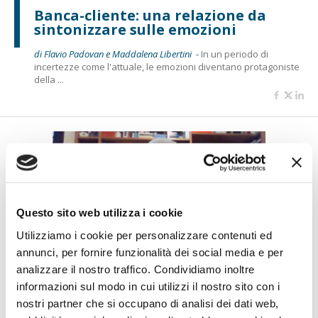
Banca-cliente: una relazione da
sintonizzare sulle emozioni
di Flavio Padovan e Maddalena Libertini -
In un periodo di
incertezze come l'attuale, le emozioni diventano protagoniste
della ...
Questo sito web utilizza i cookie
Utilizziamo i cookie per personalizzare contenuti ed
annunci, per fornire funzionalità dei social media e per
#ILCLIENTE 2020
analizzare il nostro traffico. Condividiamo inoltre
Il valore della voce
informazioni sul modo in cui utilizzi il nostro sito con i
nostri partner che si occupano di analisi dei dati web,
di Flavio Padovan e Maddalena Libertini -
L'utilizzo della voce -