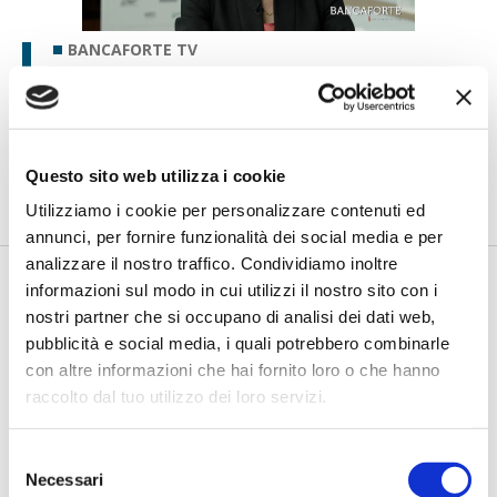
BANCAFORTE TV
Petrella (BPER Banca): “La GenAI
rafforza i controlli e valorizza il
lavoro degli analisti”
di Flavio Padovan, Maddalena Libertini -
Rendere i controlli di
Questo sito web utilizza i cookie
secondo livello più strutturati, standardizzati e capaci di le...
Utilizziamo i cookie per personalizzare contenuti ed
annunci, per fornire funzionalità dei social media e per
analizzare il nostro traffico. Condividiamo inoltre
informazioni sul modo in cui utilizzi il nostro sito con i
nostri partner che si occupano di analisi dei dati web,
pubblicità e social media, i quali potrebbero combinarle
con altre informazioni che hai fornito loro o che hanno
raccolto dal tuo utilizzo dei loro servizi.
Selezione
BANCAFORTE TV
Necessari
del