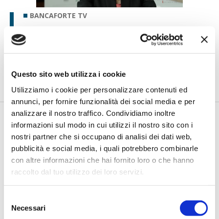
BANCAFORTE TV
Petrella (BPER Banca): “La GenAI
rafforza i controlli e valorizza il
lavoro degli analisti”
di Flavio Padovan, Maddalena Libertini -
Rendere i controlli di
Questo sito web utilizza i cookie
secondo livello più strutturati, standardizzati e capaci di le...
Utilizziamo i cookie per personalizzare contenuti ed
annunci, per fornire funzionalità dei social media e per
analizzare il nostro traffico. Condividiamo inoltre
informazioni sul modo in cui utilizzi il nostro sito con i
nostri partner che si occupano di analisi dei dati web,
pubblicità e social media, i quali potrebbero combinarle
con altre informazioni che hai fornito loro o che hanno
raccolto dal tuo utilizzo dei loro servizi.
Selezione
BANCAFORTE TV
Necessari
del
Fracassi (Multiply Group): "L’AI va