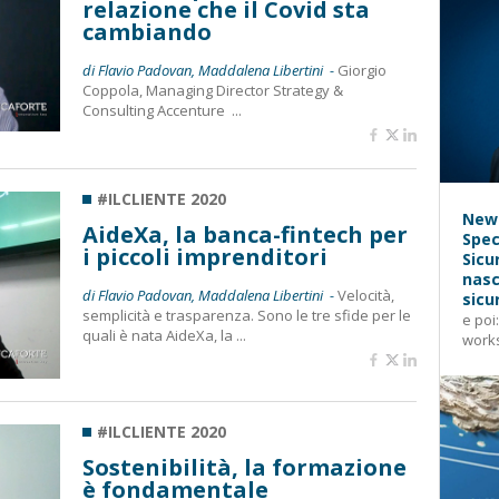
relazione che il Covid sta
cambiando
di Flavio Padovan, Maddalena Libertini -
Giorgio
Coppola, Managing Director Strategy &
Consulting Accenture ...
#ILCLIENTE 2020
News
AideXa, la banca-fintech per
Spec
i piccoli imprenditori
Sicu
nasc
di Flavio Padovan, Maddalena Libertini -
Velocità,
sicu
semplicità e trasparenza. Sono le tre sfide per le
e poi
quali è nata AideXa, la ...
works
#ILCLIENTE 2020
Sostenibilità, la formazione
è fondamentale