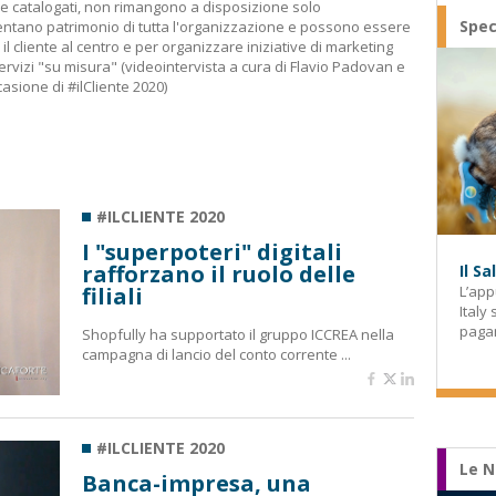
e catalogati, non rimangono a disposizione solo
Spec
ventano patrimonio di tutta l'organizzazione e possono essere
il cliente al centro e per organizzare iniziative di marketing
ervizi "su misura" (videointervista a cura di Flavio Padovan e
asione di #ilCliente 2020)
#ILCLIENTE 2020
I "superpoteri" digitali
rafforzano il ruolo delle
Il S
filiali
L’app
Italy
paga
Shopfully ha supportato il gruppo ICCREA nella
campagna di lancio del conto corrente ...
#ILCLIENTE 2020
Le N
Banca-impresa, una