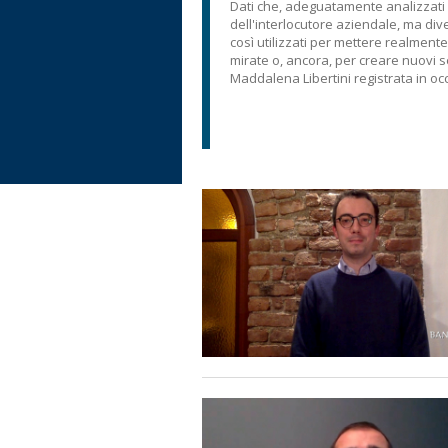
Dati che, adeguatamente analizzati 
dell'interlocutore aziendale, ma di
così utilizzati per mettere realmente 
mirate o, ancora, per creare nuovi s
Maddalena Libertini registrata in occ