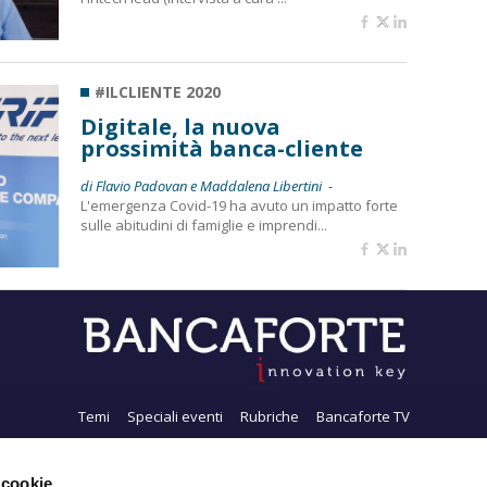
#ILCLIENTE 2020
Digitale, la nuova
prossimità banca-cliente
di Flavio Padovan e Maddalena Libertini -
L'emergenza Covid-19 ha avuto un impatto forte
sulle abitudini di famiglie e imprendi...
Temi
Speciali eventi
Rubriche
Bancaforte TV
i siamo
Newsletter
FeedRSS
Pubblicità
Privacy
Contatti
Accessibil
 cookie