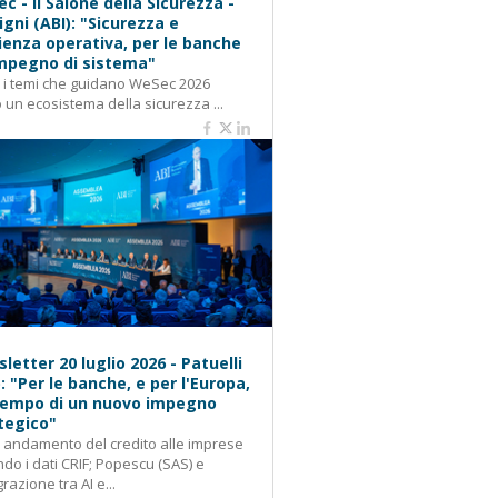
c - Il Salone della Sicurezza -
igni (ABI): "Sicurezza e
lienza operativa, per le banche
mpegno di sistema"
: i temi che guidano WeSec 2026
 un ecosistema della sicurezza ...
letter 20 luglio 2026 - Patuelli
): "Per le banche, e per l'Europa,
 tempo di un nuovo impegno
tegico"
: andamento del credito alle imprese
do i dati CRIF; Popescu (SAS) e
grazione tra AI e...