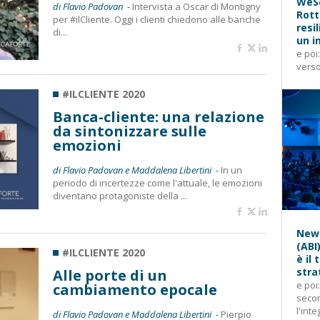
WeSe
di Flavio Padovan -
Intervista a Oscar di Montigny
Rott
per #ilCliente. Oggi i clienti chiedono alle banche
resi
di...
un i
e poi
verso
#ILCLIENTE 2020
Banca-cliente: una relazione
da sintonizzare sulle
emozioni
di Flavio Padovan e Maddalena Libertini -
In un
periodo di incertezze come l'attuale, le emozioni
diventano protagoniste della ...
News
(ABI
#ILCLIENTE 2020
è il
stra
Alle porte di un
e poi
cambiamento epocale
secon
l'inte
di Flavio Padovan e Maddalena Libertini -
Pierpio