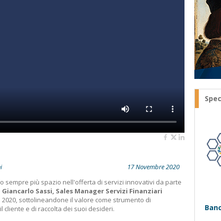
Spec
i
17 Novembre 2020
o sempre più spazio nell'offerta di servizi innovativi da parte
e
Giancarlo Sassi, Sales Manager Servizi Finanziari
e 2020, sottolineandone il valore come strumento di
Banc
 cliente e di raccolta dei suoi desideri.