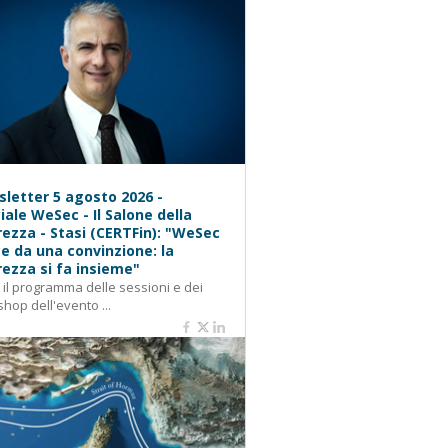
letter 5 agosto 2026 -
iale WeSec - Il Salone della
rezza - Stasi (CERTFin): "WeSec
e da una convinzione: la
rezza si fa insieme"
: il programma delle sessioni e dei
hop dell'evento ...