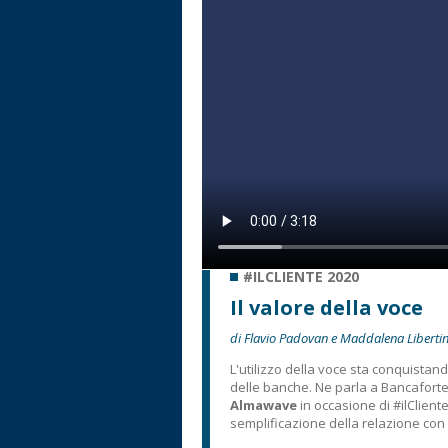
#ILCLIENTE 2020
Il valore della voce
di Flavio Padovan e Maddalena Libertin
L'utilizzo della voce sta conquistand
delle banche. Ne parla a Bancafort
Almawave
in occasione di #ilClient
semplificazione della relazione con il