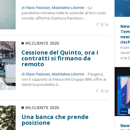
di Flavio Padovan, Maddalena Libertini -
La
pandemia richiama tutte le aziende al loro ruolo
sociale, afferma Gianluca Randazz...
News
Temp
news
risc
#ILCLIENTE 2020
e poi
Cessione del Quinto, ora i
secon
contratti si firmano da
e la 
remoto
di Flavio Padovan, Maddalena Libertini -
Pitagora,
con il supporto di Intesa del Gruppo IBM, offre ai
clienti la possibilità d...
#ILCLIENTE 2020
Una banca che prende
posizione
News