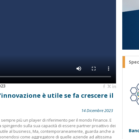
Spec
023
innovazione è utile se fa crescere il
14 Dicembre 2023
 sempre più un player di riferimento per il mondo Finance. E
a spingendo sulla sua capacità di essere partner proattivo dei
Banc
e utile al business, Ma, contemporaneamente, guarda anche a
oponendosi come aggregatore di quelle aziende ad altissima