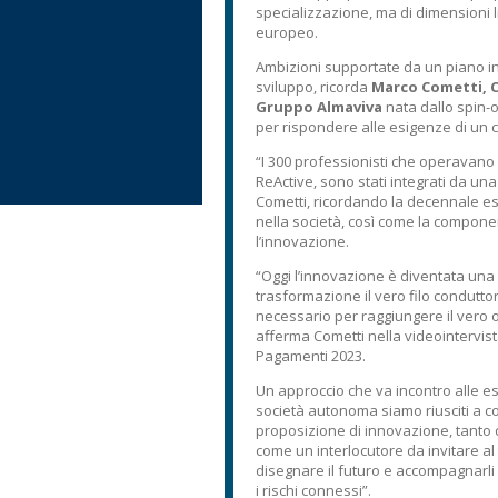
specializzazione, ma di dimensioni l
europeo.
Ambizioni supportate da un piano i
sviluppo, ricorda
Marco Cometti, Ch
Gruppo Almaviva
nata dallo spin-o
per rispondere alle esigenze di un 
“I 300 professionisti che operavano 
ReActive, sono stati integrati da una
Cometti, ricordando la decennale e
nella società, così come la componen
l’innovazione.
“Oggi l’innovazione è diventata una 
trasformazione il vero filo conduttor
necessario per raggiungere il vero o
afferma Cometti nella videointervist
Pagamenti 2023.
Un approccio che va incontro alle esi
società autonoma siamo riusciti a cos
proposizione di innovazione, tanto d
come un interlocutore da invitare al
disegnare il futuro e accompagnarli
i rischi connessi”.