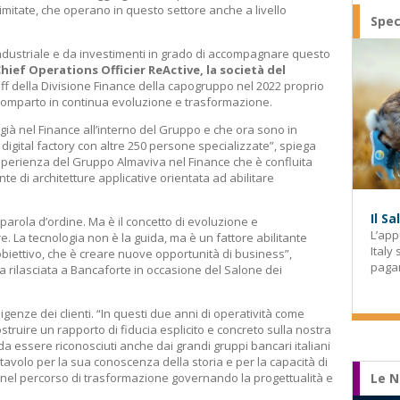
imitate, che operano in questo settore anche a livello
Spec
ndustriale e da investimenti in grado di accompagnare questo
ief Operations Officier ReActive, la società del
ff della Divisione Finance della capogruppo nel 2022 proprio
comparto in continua evoluzione e trasformazione.
già nel Finance all’interno del Gruppo e che ora sono in
 digital factory con altre 250 persone specializzate”, spiega
sperienza del Gruppo Almaviva nel Finance che è confluita
te di architetture applicative orientata ad abilitare
Il S
parola d’ordine. Ma è il concetto di evoluzione e
L’app
e. La tecnologia non è la guida, ma è un fattore abilitante
Italy
biettivo, che è creare nuove opportunità di business”,
paga
a rilasciata a Bancaforte in occasione del Salone dei
genze dei clienti. “In questi due anni di operatività come
truire un rapporto di fiducia esplicito e concreto sulla nostra
a essere riconosciuti anche dai grandi gruppi bancari italiani
 tavolo per la sua conoscenza della storia e per la capacità di
 nel percorso di trasformazione governando la progettualità e
Le N