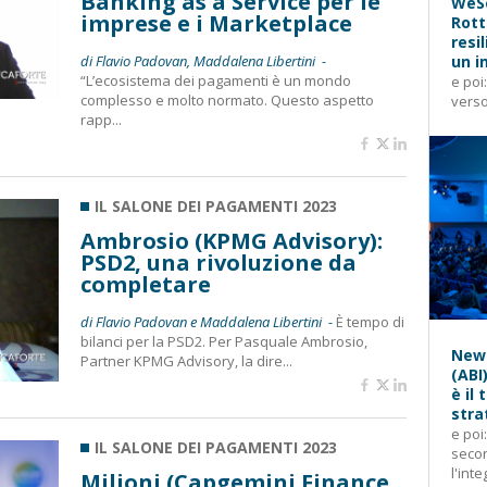
Banking as a Service per le
WeSe
imprese e i Marketplace
Rott
resi
di Flavio Padovan, Maddalena Libertini -
un i
“L’ecosistema dei pagamenti è un mondo
e poi
complesso e molto normato. Questo aspetto
verso
rapp...
IL SALONE DEI PAGAMENTI 2023
Ambrosio (KPMG Advisory):
PSD2, una rivoluzione da
completare
di Flavio Padovan e Maddalena Libertini -
È tempo di
bilanci per la PSD2. Per Pasquale Ambrosio,
News
Partner KPMG Advisory, la dire...
(ABI
è il
stra
e poi
IL SALONE DEI PAGAMENTI 2023
secon
l'inte
Milioni (Capgemini Finance