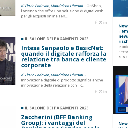
di Flavio Padovan, Maddalena Libertini -
OnShop,
l’azienda che offre una soluzione di digital cash
per gli acquisti online sen...
News
Temp
news
IL SALONE DEI PAGAMENTI 2023
risc
Intesa Sanpaolo e BasicNet:
e poi
secon
quando il digitale rafforza la
e la 
relazione tra banca e cliente
corporate
di Flavio Padovan, Maddalena Libertini -
Innovazione digitale di prodotto significa anche
innovazione della relazione con il c...
IL SALONE DEI PAGAMENTI 2023
Zaccherini (BFF Banking
Group): i vantaggi del
News