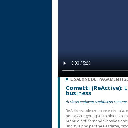
IL SALONE DEI PAGAMENTI 2
Cometti (ReActive): L'
business
di Flavio Padovan Maddalena Libertini
ReActive vuole crescere e diventare
per raggiungere questo obiettivo st
propri clienti fornendo innovazion
uno sviluppo per linee esterne, pr