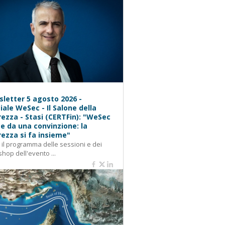
letter 5 agosto 2026 -
iale WeSec - Il Salone della
rezza - Stasi (CERTFin): "WeSec
e da una convinzione: la
rezza si fa insieme"
: il programma delle sessioni e dei
hop dell'evento ...