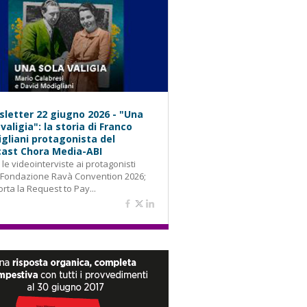
letter 22 giugno 2026 - "Una
 valigia": la storia di Franco
gliani protagonista del
ast Chora Media-ABI
: le videointerviste ai protagonisti
 Fondazione Ravà Convention 2026;
orta la Request to Pay...