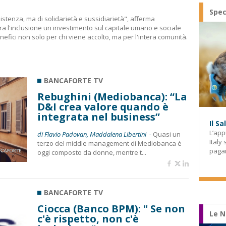
Spec
tenza, ma di solidarietà e sussidiarietà", afferma
a l'inclusione un investimento sul capitale umano e sociale
nefici non solo per chi viene accolto, ma per l'intera comunità.
BANCAFORTE TV
Rebughini (Mediobanca): “La
D&I crea valore quando è
integrata nel business”
Il S
L’app
di Flavio Padovan, Maddalena Libertini -
Quasi un
Italy
terzo del middle management di Mediobanca è
paga
oggi composto da donne, mentre t...
BANCAFORTE TV
Ciocca (Banco BPM): " Se non
Le N
c'è rispetto, non c'è