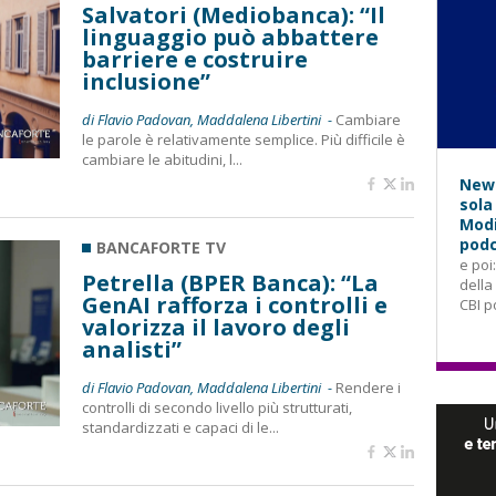
Salvatori (Mediobanca): “Il
linguaggio può abbattere
barriere e costruire
inclusione”
di Flavio Padovan, Maddalena Libertini -
Cambiare
le parole è relativamente semplice. Più difficile è
cambiare le abitudini, l...
News
sola
Modi
podc
BANCAFORTE TV
e poi
Petrella (BPER Banca): “La
della
GenAI rafforza i controlli e
CBI p
valorizza il lavoro degli
analisti”
di Flavio Padovan, Maddalena Libertini -
Rendere i
controlli di secondo livello più strutturati,
standardizzati e capaci di le...