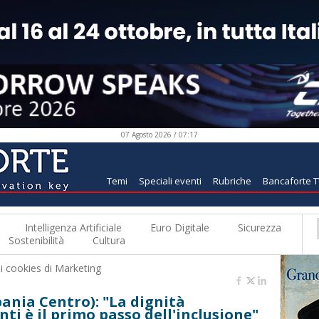
07 Agosto 2026 / 07:17
Temi
Speciali eventi
Rubriche
Bancaforte 
Intelligenza Artificiale
Euro Digitale
Sicurezza
Sostenibilità
Cultura
 i
cookies di Marketing
nia Centro): "La dignità
i è il primo passo dell'inclusione"