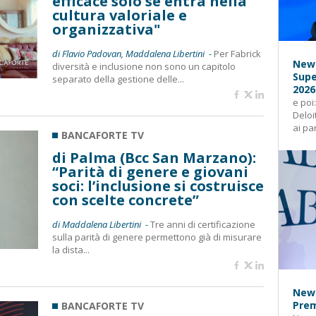
efficace solo se entra nella
cultura valoriale e
organizzativa"
di Flavio Padovan, Maddalena Libertini -
Per Fabrick
News
diversità e inclusione non sono un capitolo
Supe
separato della gestione delle...
2026
e poi
Deloi
ai pa
BANCAFORTE TV
di Palma (Bcc San Marzano):
“Parità di genere e giovani
soci: l’inclusione si costruisce
con scelte concrete”
di Maddalena Libertini -
Tre anni di certificazione
sulla parità di genere permettono già di misurare
la dista...
News
Prem
BANCAFORTE TV