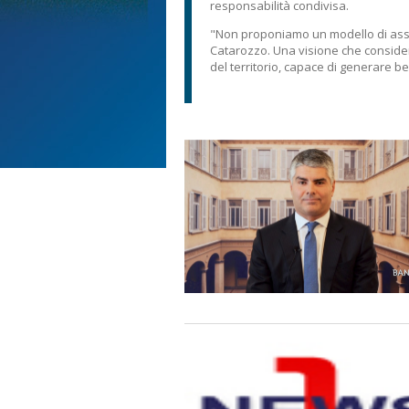
responsabilità condivisa.
"Non proponiamo un modello di assis
Catarozzo. Una visione che consider
del territorio, capace di generare be