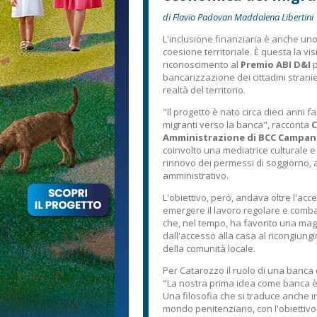
di Flavio Padovan Maddalena Libertini
L'inclusione finanziaria è anche un
coesione territoriale. È questa la 
riconoscimento al
Premio ABI D&I
p
bancarizzazione dei cittadini stranie
realtà del territorio.
"Il progetto è nato circa dieci anni f
migranti verso la banca", racconta
C
Amministrazione di BCC Campan
coinvolto una mediatrice culturale e 
rinnovo dei permessi di soggiorno, 
amministrativo.
L'obiettivo, però, andava oltre l'acce
emergere il lavoro regolare e comba
che, nel tempo, ha favorito una mag
dall'accesso alla casa al ricongiungi
della comunità locale.
Per Catarozzo il ruolo di una banca d
"La nostra prima idea come banca è
Una filosofia che si traduce anche in 
mondo penitenziario, con l'obiettiv