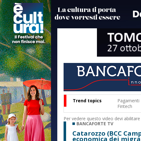
Trend topics
Pagamenti
Fintech
Per vedere questo video devi abilitare
BANCAFORTE TV
Catarozzo (BCC Campa
economica dei migrant