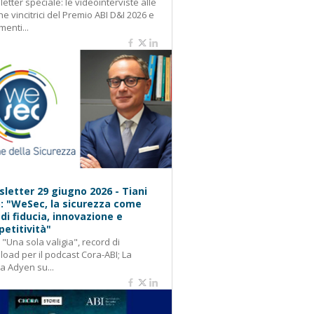
etter speciale: le videointerviste alle
e vincitrici del Premio ABI D&I 2026 e
menti...
letter 29 giugno 2026 - Tiani
): "WeSec, la sicurezza come
 di fiducia, innovazione e
etitività"
: "Una sola valigia", record di
oad per il podcast Cora-ABI; La
ca Adyen su...