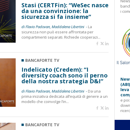
Newsl
Stasi (CERTFin): “WeSec nasce
banch
da una convinzione: la
i com
sicurezza si fa insieme”
di Flavio Padovan, Maddalena Libertini -
La
sicurezza non può essere affrontata per
compartimenti separati. Richiede cooperazi...
BANCAFORTE TV
Indelicato (Credem): “I
diversity coach sono il perno
News
della nostra strategia D&I”
(ABI
leva
di Flavio Padovan, Maddalena Libertini -
Da una
comp
prima iniziativa dedicata all’equità di genere a un
e poi
modello che coinvolge l’in...
downl
ricer
BANCAFORTE TV