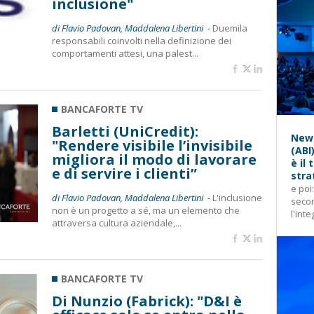
inclusione"
di Flavio Padovan, Maddalena Libertini -
Duemila
responsabili coinvolti nella definizione dei
comportamenti attesi, una palest...
BANCAFORTE TV
Barletti (UniCredit):
News
"Rendere visibile l’invisibile
(ABI
migliora il modo di lavorare
è il
e di servire i clienti”
stra
e poi
di Flavio Padovan, Maddalena Libertini -
L'inclusione
secon
non è un progetto a sé, ma un elemento che
l'inte
attraversa cultura aziendale,...
BANCAFORTE TV
Di Nunzio (Fabrick): "D&I è