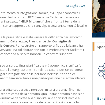
06 Luglio 2026
o strumento di integrazione sociale, sviluppo economico e
visione che ha portato BCC Campania Centro a ricevere un
er il progetto "
HELP Migranti
" che affronta il tema della
ri con un approccio che coinvolge istituzioni, comunità locali e
a e la prima sfida è stata vincere la diffidenza dei lavoratori
amillo Catarozzo, Presidente del Consiglio di
ia Centro
. Per costruire un rapporto di fiducia la banca ha
Spec
avviato una collaborazione con la Prefettura per facilitare il
affiancando ai servizi bancari un concreto supporto
sso ai servizi finanziari. "La dignità economica significa far
ttere l'emarginazione", sottolinea Catarozzo. Un percorso
giore integrazione delle persone nel tessuto sociale:
mento familiare, fino a una partecipazione più attiva alla vita
i credito cooperativo non può limitarsi ai servizi finanziari.
 tenere conto della persona, qualunque persona essa sia".
iniziative dedicate alla disabilità, allo sport inclusivo e al
Banc
o di promuovere una cultura della partecipazione e della