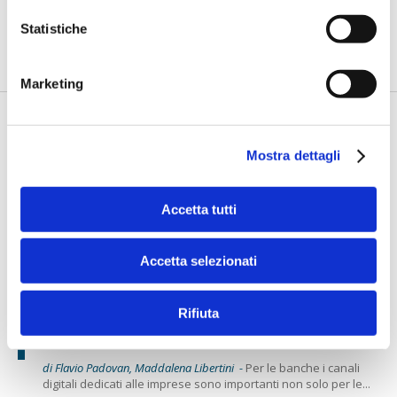
di Flavio Padovan, Maddalena Libertini -
"Per avvicinare le
Statistiche
imprese al mercato dei capitali, bisogna continuare a
semplificare...
Marketing
Mostra dettagli
Accetta tutti
Accetta selezionati
CREDITO E FINANZA 2024
Panella (Be Shaping The Future):
Rifiuta
“Accesso al credito più facile per le
imprese con i canali digitali evoluti”
di Flavio Padovan, Maddalena Libertini -
Per le banche i canali
digitali dedicati alle imprese sono importanti non solo per le...