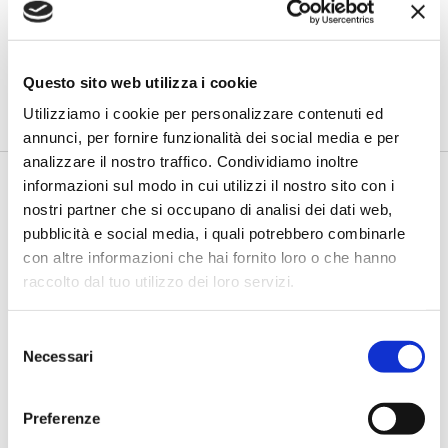
D’Ermo (WEC Italia): “Più dialogo tra
Energia e Finanza per sostenere la
transizione energetica”
di Flavio Padovan, Maddalena Libertini -
Per Paolo D'Ermo,
Questo sito web utilizza i cookie
Segretario Generale - WEC Italia...
Utilizziamo i cookie per personalizzare contenuti ed
annunci, per fornire funzionalità dei social media e per
analizzare il nostro traffico. Condividiamo inoltre
informazioni sul modo in cui utilizzi il nostro sito con i
nostri partner che si occupano di analisi dei dati web,
pubblicità e social media, i quali potrebbero combinarle
con altre informazioni che hai fornito loro o che hanno
raccolto dal tuo utilizzo dei loro servizi.
Selezione
CREDITO E FINANZA 2024
Necessari
del
Sabatini (ABI): "Il mercato dei
consenso
capitali in Italia è sempre più vicino
Preferenze
alle imprese"