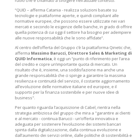
ruolo che è chiamato a svolgere nell’attuale contesto.
“QUID – afferma Catania - realizza soluzioni basate su
tecnologie e piattaforme aperte, e quindi compliant alle
normative europee, che possono essere utilizzate nei vari
mercati e secondo le esigenze delle banche, in grado di offrire
quella potenza di cui oggi il settore ha bisogno per adempiere
alle nuove responsabilità che le sono affidate”.
Al centro dell’offerta del Gruppo c’è la piattaforma Qinetic che,
afferma
Massimo Barucci, Direttore Sales & Marketing di
QUID Informatica
, è oggi un “punto di riferimento per l’area
del credito e copre un’importante quota di mercato. Un
risultato che è, insieme, una soddisfazione ma anche una
grande responsabilità che ci spinge a garantire la massima
resilienza e continuità del servizio, il costante aggiornamento
all’evoluzione delle normative italiane ed europee, e il
supporto per la finanza sostenibile e per nuove idee di
business".
Per quanto riguarda l’acquisizione di Cabel, rientra nella
strategia ambiziosa del gruppo che mira a "garantire ai clienti
e al mercato - continua Barucci - un’offerta innovativa e
adeguata per sostenere l’evoluzione dei sistemi bancari
spinta dalla digitalizzazione, dalla continua evoluzione e
dall’aumento dei servizi online, dalle politiche di sostenibilità e