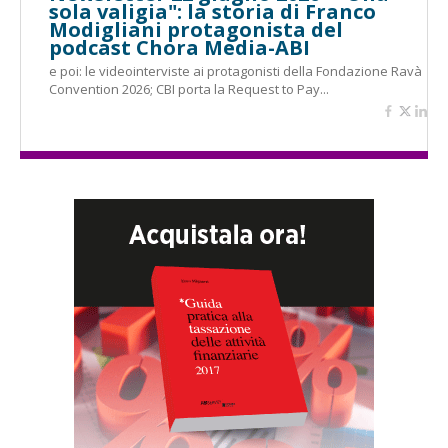
sola valigia": la storia di Franco
Modigliani protagonista del
podcast Chora Media-ABI
e poi: le videointerviste ai protagonisti della Fondazione Ravà
Convention 2026; CBI porta la Request to Pay...