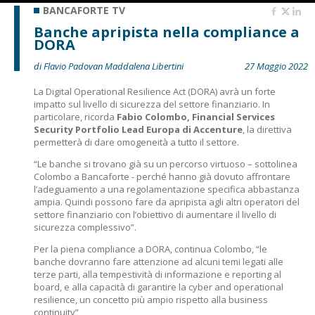
BANCAFORTE TV
Banche apripista nella compliance a
DORA
di Flavio Padovan Maddalena Libertini
27 Maggio 2022
La Digital Operational Resilience Act (DORA) avrà un forte
impatto sul livello di sicurezza del settore finanziario. In
particolare, ricorda
Fabio Colombo, Financial Services
Security Portfolio Lead Europa di Accenture
, la direttiva
permetterà di dare omogeneità a tutto il settore.
“Le banche si trovano già su un percorso virtuoso – sottolinea
Colombo a Bancaforte - perché hanno già dovuto affrontare
l’adeguamento a una regolamentazione specifica abbastanza
ampia. Quindi possono fare da apripista agli altri operatori del
settore finanziario con l’obiettivo di aumentare il livello di
sicurezza complessivo”.
Per la piena compliance a DORA, continua Colombo, “le
banche dovranno fare attenzione ad alcuni temi legati alle
terze parti, alla tempestività di informazione e reporting al
board, e alla capacità di garantire la cyber and operational
resilience, un concetto più ampio rispetto alla business
continuity”