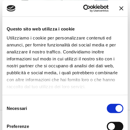
Questo sito web utilizza i cookie
Utilizziamo i cookie per personalizzare contenuti ed
annunci, per fornire funzionalità dei social media e per
analizzare il nostro traffico. Condividiamo inoltre
BANCAFORTE TV
informazioni sul modo in cui utilizzi il nostro sito con i
Fracassi (Multiply Group): "L’AI va
nostri partner che si occupano di analisi dei dati web,
progettata dentro i processi,
pubblicità e social media, i quali potrebbero combinarle
insieme ai controlli”
con altre informazioni che hai fornito loro o che hanno
di Flavio Padovan, Maddalena Libertini -
I proof of concept
raccolto dal tuo utilizzo dei loro servizi.
realizzati con l'AI funzionano. Spesso sorprendono per la
qualità ...
Selezione
Necessari
del
consenso
Preferenze