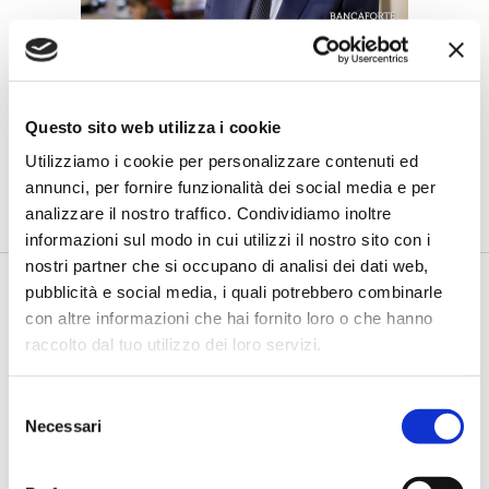
BANCAFORTE TV
Catarozzo (BCC Campania Centro):
"La dignità economica dei migranti
Questo sito web utilizza i cookie
è il primo passo dell'inclusione"
Utilizziamo i cookie per personalizzare contenuti ed
di Flavio Padovan, Maddalena Libertini -
L'inclusione finanziaria è
annunci, per fornire funzionalità dei social media e per
anche uno strumento di integrazione sociale, sviluppo econ...
analizzare il nostro traffico. Condividiamo inoltre
informazioni sul modo in cui utilizzi il nostro sito con i
nostri partner che si occupano di analisi dei dati web,
pubblicità e social media, i quali potrebbero combinarle
con altre informazioni che hai fornito loro o che hanno
raccolto dal tuo utilizzo dei loro servizi.
Selezione
Necessari
del
consenso
BANCAFORTE TV