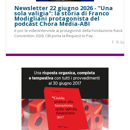
Newsletter 22 giugno 2026 - "Una
sola valigia": la storia di Franco
Modigliani protagonista del
podcast Chora Media-ABI
e poi: le videointerviste ai protagonisti della Fondazione Ravà
Convention 2026; CBI porta la Request to Pay...