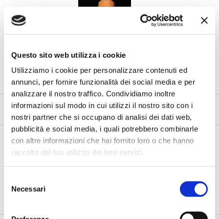
Questo sito web utilizza i cookie
Siamo a un punto di svolta
Utilizziamo i cookie per personalizzare contenuti ed
Novità normative, redditività, Npl, Ifrs 9, modelli interni di rating
annunci, per fornire funzionalità dei social media e per
sono tra i...
analizzare il nostro traffico. Condividiamo inoltre
1
/
1
informazioni sul modo in cui utilizzi il nostro sito con i
nostri partner che si occupano di analisi dei dati web,
FOTOGALLERY
pubblicità e social media, i quali potrebbero combinarle
con altre informazioni che hai fornito loro o che hanno
raccolto dal tuo utilizzo dei loro servizi.
Selezione
Necessari
del
consenso
Sessione plenaria di apertura "I nuovi scenari regolamentari"
Preferenze