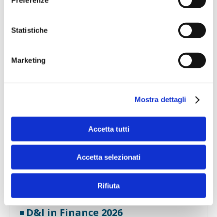
1
/
112
Pag. successiva
Statistiche
Marketing
Mostra dettagli
Accetta tutti
ULTIMI SPECIALI EVENTI
Accetta selezionati
WeSec - Il Salone della Sicurezza
Il nuovo appuntamento promosso dall’ABI su sicurezza,
Rifiuta
geopolitica,...
D&I in Finance 2026