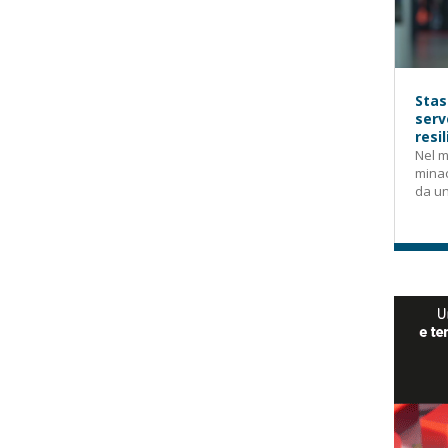
Stas
serv
resi
Nel m
mina
da un