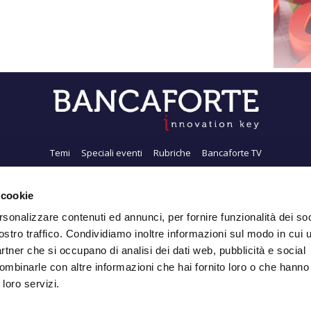
Temi
Speciali eventi
Rubriche
Bancaforte TV
i siamo
Newsletter
FeedRSS
Pubblicità
Privacy
Contatti
Accessibil
 cookie
rsonalizzare contenuti ed annunci, per fornire funzionalità dei soc
ostro traffico. Condividiamo inoltre informazioni sul modo in cui ut
Iscriviti alla Newsletter
partner che si occupano di analisi dei dati web, pubblicità e social
ombinarle con altre informazioni che hai fornito loro o che hanno
 loro servizi.