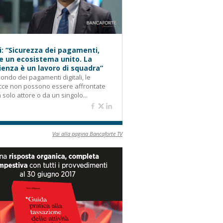
i: “Sicurezza dei pagamenti,
e un ecosistema unito. La
lienza è un lavoro di squadra”
ondo dei pagamenti digitali, le
cce non possono essere affrontate
 solo attore o da un singolo...
Vai alla pagina Bancaforte TV