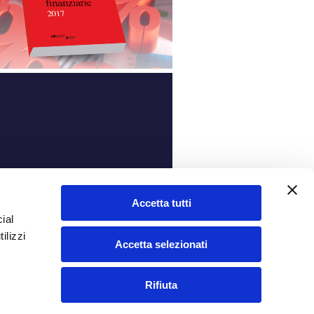
ità
Accetta tutti
ial
ilizzi
Accetta selezionati
Rifiuta