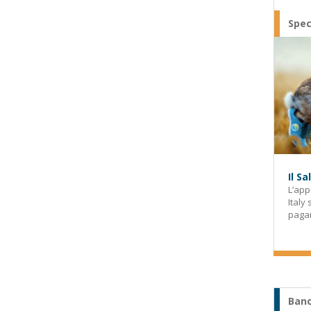
Spec
Il S
L’app
Italy
paga
Banc