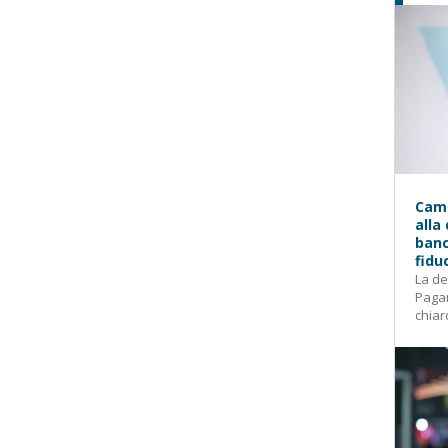
Camp
alla
banc
fidu
La de
Pagam
chiar