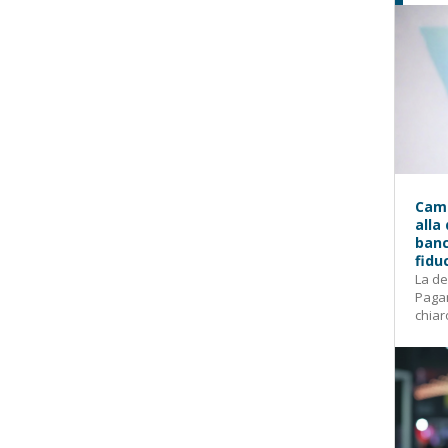
Camp
alla
banc
fidu
La de
Pagam
chiar