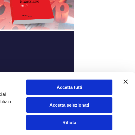
ità
Accetta tutti
ial
ilizzi
Accetta selezionati
Rifiuta