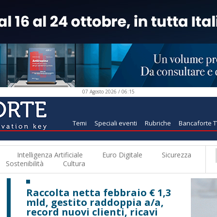
07 Agosto 2026 / 06:15
Temi
Speciali eventi
Rubriche
Bancaforte 
Intelligenza Artificiale
Euro Digitale
Sicurezza
Sostenibilità
Cultura
Raccolta netta febbraio € 1,3
mld, gestito raddoppia a/a,
record nuovi clienti, ricavi