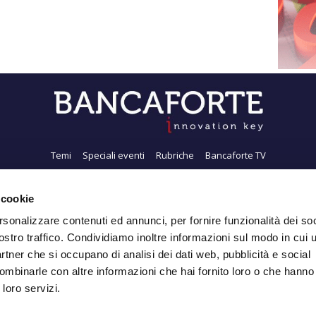
Temi
Speciali eventi
Rubriche
Bancaforte TV
i siamo
Newsletter
FeedRSS
Pubblicità
Privacy
Contatti
Accessibil
 cookie
rsonalizzare contenuti ed annunci, per fornire funzionalità dei soc
ostro traffico. Condividiamo inoltre informazioni sul modo in cui ut
Iscriviti alla Newsletter
partner che si occupano di analisi dei dati web, pubblicità e social
ombinarle con altre informazioni che hai fornito loro o che hanno
 loro servizi.