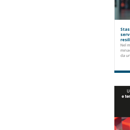
Stas
serv
resi
Nel m
mina
da un