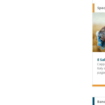
Spec
Il S
L’app
Italy
paga
Banc