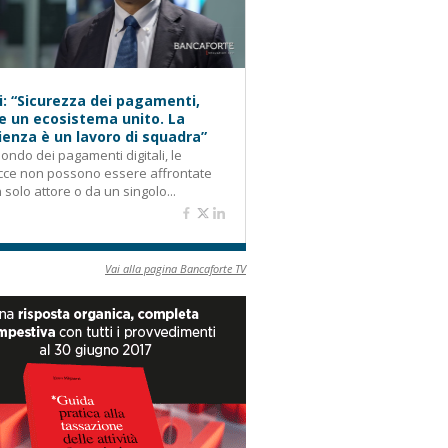
i: “Sicurezza dei pagamenti,
e un ecosistema unito. La
lienza è un lavoro di squadra”
ondo dei pagamenti digitali, le
cce non possono essere affrontate
 solo attore o da un singolo...
Vai alla pagina Bancaforte TV