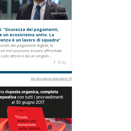
i: “Sicurezza dei pagamenti,
e un ecosistema unito. La
lienza è un lavoro di squadra”
ondo dei pagamenti digitali, le
cce non possono essere affrontate
 solo attore o da un singolo...
Vai alla pagina Bancaforte TV