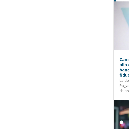
Camp
alla
banc
fidu
La de
Pagam
chiar