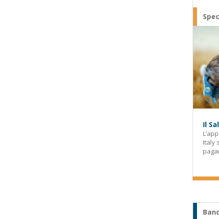
Spec
Il S
L’app
Italy
paga
Banc