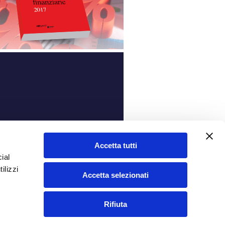
ità
Accetta tutti
ial
ilizzi
Accetta selezionati
Rifiuta