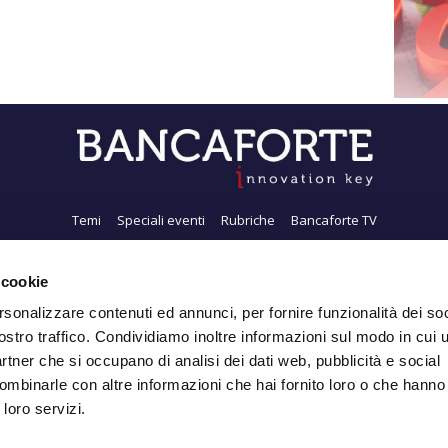
Temi
Speciali eventi
Rubriche
Bancaforte TV
i siamo
Newsletter
FeedRSS
Pubblicità
Privacy
Contatti
Accessibil
 cookie
rsonalizzare contenuti ed annunci, per fornire funzionalità dei soc
ostro traffico. Condividiamo inoltre informazioni sul modo in cui ut
Iscriviti alla Newsletter
partner che si occupano di analisi dei dati web, pubblicità e social
ombinarle con altre informazioni che hai fornito loro o che hanno
 loro servizi.