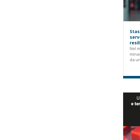
Stas
serv
resi
Nel m
mina
da un