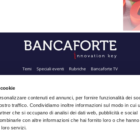
Temi
Speciali eventi
Rubriche
Bancaforte TV
i siamo
Newsletter
FeedRSS
Pubblicità
Privacy
Contatti
Accessibil
 cookie
rsonalizzare contenuti ed annunci, per fornire funzionalità dei soc
ostro traffico. Condividiamo inoltre informazioni sul modo in cui ut
Iscriviti alla Newsletter
partner che si occupano di analisi dei dati web, pubblicità e social
ombinarle con altre informazioni che hai fornito loro o che hanno
 loro servizi.