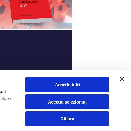
ità
Accetta tutti
ial
ilizzi
Accetta selezionati
Rifiuta