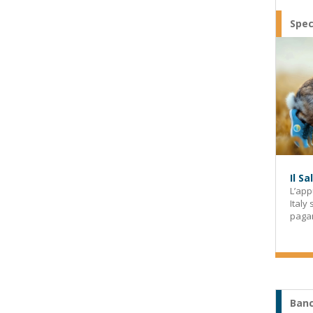
Spec
Il S
L’app
Italy
paga
Banc