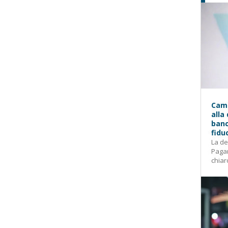
Camp
alla
banc
fidu
La de
Pagam
chiar