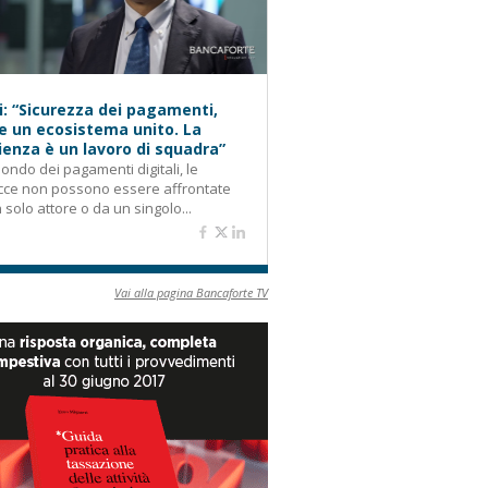
i: “Sicurezza dei pagamenti,
e un ecosistema unito. La
lienza è un lavoro di squadra”
ondo dei pagamenti digitali, le
cce non possono essere affrontate
 solo attore o da un singolo...
Vai alla pagina Bancaforte TV