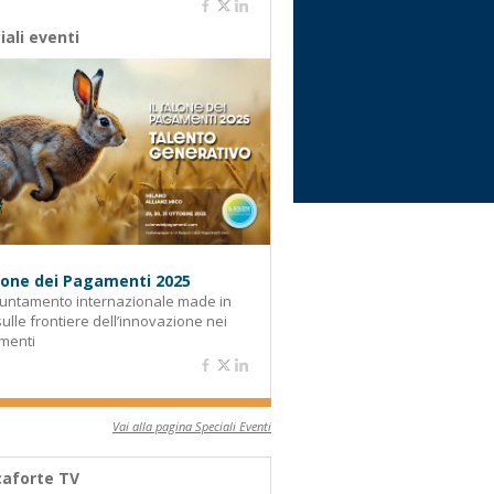
iali eventi
alone dei Pagamenti 2025
untamento internazionale made in
 sulle frontiere dell’innovazione nei
menti
Vai alla pagina Speciali Eventi
aforte TV