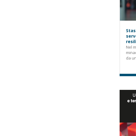
Stas
serv
resi
Nel m
mina
da un