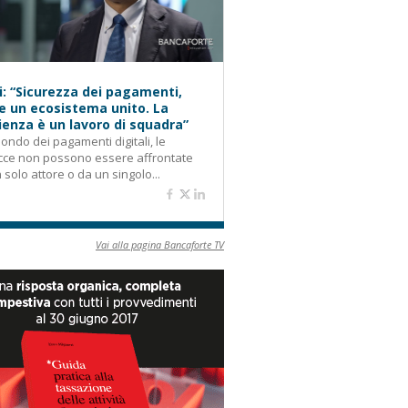
i: “Sicurezza dei pagamenti,
e un ecosistema unito. La
lienza è un lavoro di squadra”
ondo dei pagamenti digitali, le
cce non possono essere affrontate
 solo attore o da un singolo...
Vai alla pagina Bancaforte TV