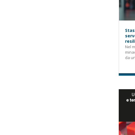
Stas
serv
resi
Nel m
mina
da un