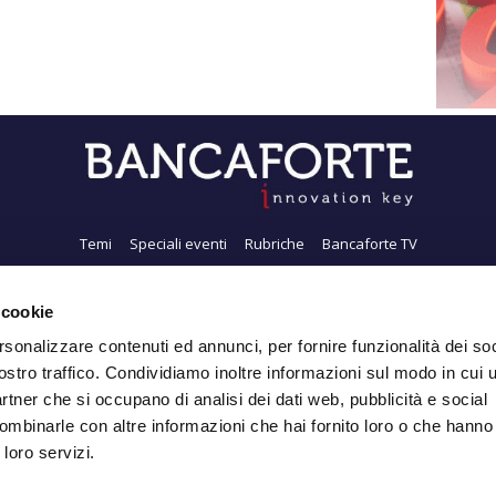
Temi
Speciali eventi
Rubriche
Bancaforte TV
i siamo
Newsletter
FeedRSS
Pubblicità
Privacy
Contatti
Accessibil
 cookie
rsonalizzare contenuti ed annunci, per fornire funzionalità dei soc
ostro traffico. Condividiamo inoltre informazioni sul modo in cui ut
Iscriviti alla Newsletter
partner che si occupano di analisi dei dati web, pubblicità e social
ombinarle con altre informazioni che hai fornito loro o che hanno
 loro servizi.