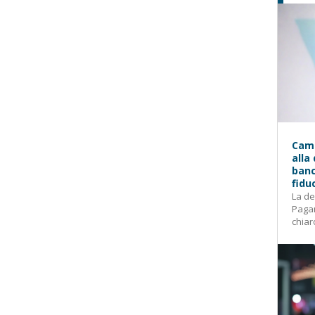
Camp
alla
banc
fidu
La de
Pagam
chiar