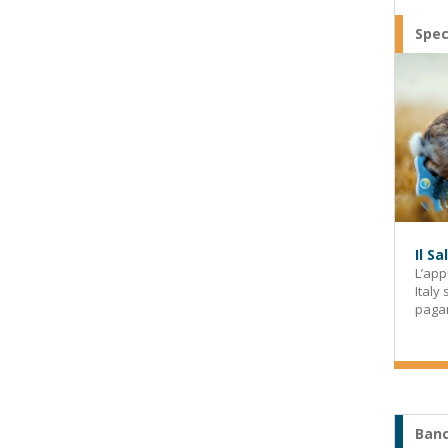
Spec
Il S
L’app
Italy
paga
Banc