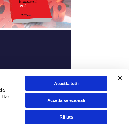
ità
Accetta tutti
ial
ilizzi
Accetta selezionati
Rifiuta