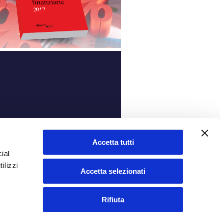
ità
Accetta tutti
ial
ilizzi
Accetta selezionati
Rifiuta