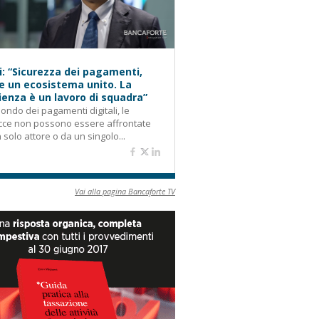
i: “Sicurezza dei pagamenti,
e un ecosistema unito. La
lienza è un lavoro di squadra”
ondo dei pagamenti digitali, le
cce non possono essere affrontate
 solo attore o da un singolo...
Vai alla pagina Bancaforte TV