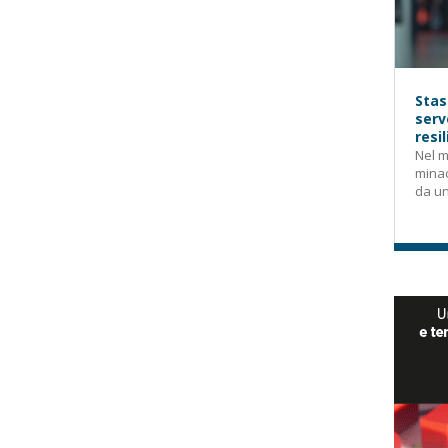
Stas
serv
resi
Nel m
mina
da un