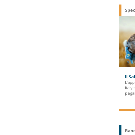
Spec
Il S
L’app
Italy
paga
Banc