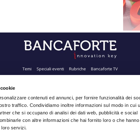
Temi
Speciali eventi
Rubriche
Bancaforte TV
i siamo
Newsletter
FeedRSS
Pubblicità
Privacy
Contatti
Accessibil
 cookie
rsonalizzare contenuti ed annunci, per fornire funzionalità dei soc
ostro traffico. Condividiamo inoltre informazioni sul modo in cui ut
Iscriviti alla Newsletter
partner che si occupano di analisi dei dati web, pubblicità e social
ombinarle con altre informazioni che hai fornito loro o che hanno
 loro servizi.