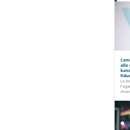
Camp
alla
banc
fidu
La de
Pagam
chiar