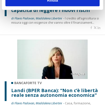
Mancinelli (Gruppo BCC Iccrea): “Alle
Rifiuta
imprese agricole servono finanza e
capacità di leggere i nuovi rischi”
di Flavio Padovan, Maddalena Libertini -
l credito all’agricoltura si
misura oggi con esigenze che vanno oltre il finanziament...
BANCAFORTE TV
Landi (BPER Banca): “Non c’è libertà
reale senza autonomia economica”
di Flavio Padovan, Maddalena Libertini -
Casa, formazione,