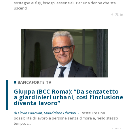
sostegno ai figli, bisogni essenziali. Per una donna che sta
uscend...
BANCAFORTE TV
Giuppa (BCC Roma): “Da senzatetto
a giardinieri urbani, così l’inclusione
diventa lavoro”
di Flavio Padovan, Maddalena Libertini -
Restituire una
possibilità di lavoro a persone senza dimora e, nello stesso
tempo, c...