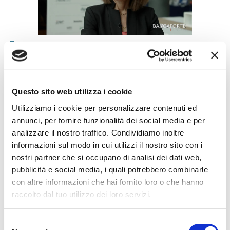
BANCAFORTE TV
Petrella (BPER Banca): “La GenAI
rafforza i controlli e valorizza il
lavoro degli analisti”
Questo sito web utilizza i cookie
di Flavio Padovan, Maddalena Libertini -
Rendere i controlli di
secondo livello più strutturati, standardizzati e capaci di le...
Utilizziamo i cookie per personalizzare contenuti ed
annunci, per fornire funzionalità dei social media e per
analizzare il nostro traffico. Condividiamo inoltre
informazioni sul modo in cui utilizzi il nostro sito con i
nostri partner che si occupano di analisi dei dati web,
pubblicità e social media, i quali potrebbero combinarle
con altre informazioni che hai fornito loro o che hanno
raccolto dal tuo utilizzo dei loro servizi.
Selezione