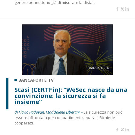
genere permettono già di misurare la dista...
BANCAFORTE TV
Stasi (CERTFin): “WeSec nasce da una
convinzione: la sicurezza si fa
insieme”
di Flavio Padovan, Maddalena Libertini -
La sicurezza non può
essere affrontata per compartimenti separati. Richiede
cooperazi...